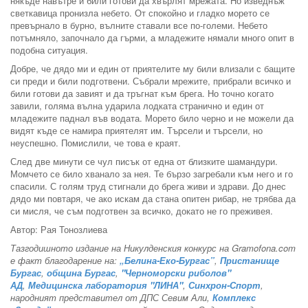
някъде навътре и били готови да хвърлят мрежата. Но изведнъж
светкавица пронизла небето. От спокойно и гладко морето се
превърнало в бурно, вълните ставали все по-големи. Небето
потъмняло, започнало да гърми, а младежите нямали много опит в
подобна ситуация.
Добре, че дядо ми и един от приятелите му били влизали с бащите
си преди и били подготвени. Събрали мрежите, прибрали всичко и
били готови да завият и да тръгнат към брега. Но точно когато
завили, голяма вълна ударила лодката странично и един от
младежите паднал във водата. Морето било черно и не можели да
видят къде се намира приятелят им. Търсели и търсели, но
неуспешно. Помислили, че това е краят.
След две минути се чул писък от една от близките шамандури.
Момчето се било хванало за нея. Те бързо загребали към него и го
спасили. С голям труд стигнали до брега живи и здрави. До днес
дядо ми повтаря, че ако искам да стана опитен рибар, не трябва да
си мисля, че съм подготвен за всичко, докато не го преживея.
Автор: Рая Тонозлиева
Тазгодишното издание на Никулденския конкурс на Gramofona.com
е факт благодарение на:
„Белина-Еко-Бургас”
,
Пристанище
Бургас
,
община Бургас
,
"Черноморски риболов"
АД
,
Медицинска лаборатория "ЛИНА"
,
Синхрон-Спорт
,
народният представител от ДПС Севим Али,
Комплекс