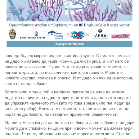
Това да бъдеш морско чедо е наистина трудно. От малък помагах
на дядо ми Атанас да кърпи мрежи, да чисти риба, а и от него се
научих на какво ли не. Чувал съм стотици истории за морето, за
неговите красоти, но и за злините, които е вършело. Морето е
колкото красиво, толкова и опасно. И от дядо ми чух една история,
която няма да забравя.
Когато били млади, той и неговите приятели решили да вземат
лодката на чичото на един от приятелите му и да влязат в морето
да упражнят наученото (тъй като по това време било "на мода“ да
си опитен рибар). Влезли те в морето, като си казали, че няма да
ходят на дълбокото, но изведнъж променили решението си.
Младият Наско им рекъл, че това не бива и да не забравят, че дори
морето да е спокойно, нищо не пречи всеки момент да излезе буря
над тях. Те не му обърнали внимание и просто потеглили. Спрели