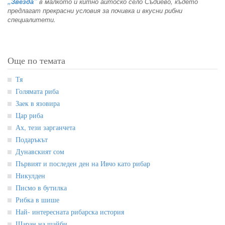
„Звезда”
в малкото и китно айтоско село Съдиево, където
предлагат прекрасни условия за почивка и вкусни рибни
специалитети.
Още по темата
Тя
Голямата риба
Заек в язовира
Цар риба
Ах, тези зарганчета
Подаръкът
Дунавският сом
Първият и последен ден на Ивчо като рибар
Никулден
Писмо в бутилка
Рибка в шише
Най- интересната рибарска история
Шаран на шайби