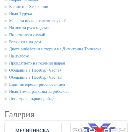
Калипсо и Хераклион
Иван Турука
Малката щука и големият уклей
На лов за руса мадама
По истински случай
Всеки си има дом
Двете риболовни истории на Димитрина Тошевска
На дълбоко
Проклятието на големия шаран
Обещание в Несебър (Част I)
Обещание в Несебър (Част II)
Един интересен риболовен ден
Иван Томов разказва за риболова
Легенда за първия рибар
Галерия