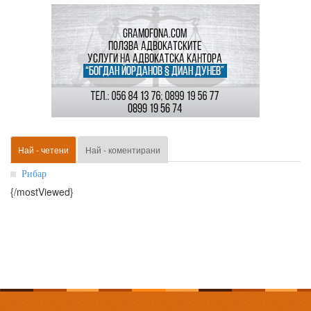
Най - четени
Най - коментирани
Рибар
{/mostViewed}