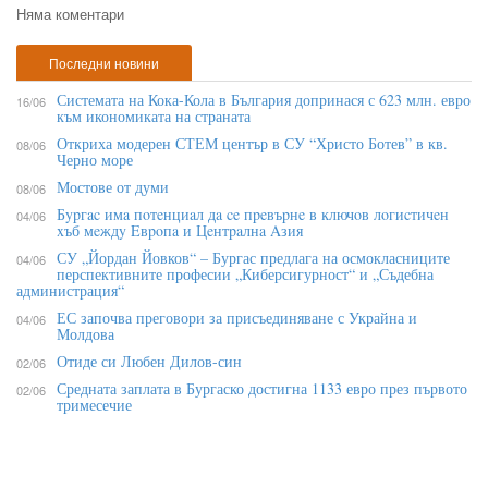
Няма коментари
Последни новини
Системата на Кока-Кола в България допринася с 623 млн. евро
16/06
към икономиката на страната
Откриха модерен СТЕМ център в СУ “Христо Ботев” в кв.
08/06
Черно море
Мостове от думи
08/06
Бypгac имa пoтeнциaл дa ce пpeвъpнe в ĸлючoв лoгиcтичeн
04/06
xъб мeждy Eвpoпa и Цeнтpaлнa Aзия
СУ „Йордан Йовков“ – Бургас предлага на осмокласниците
04/06
перспективните професии „Киберсигурност“ и „Съдебна
администрация“
ЕС започва преговори за присъединяване с Украйна и
04/06
Молдова
Отиде си Любен Дилов-син
02/06
Средната заплата в Бургаско достигна 1133 евро през първото
02/06
тримесечие