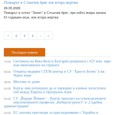
Пожарът в Слънчев бряг взе втора жертва
29.05.2026
Пожарът в хотел "Зенит" в Слънчев бряг, при който вчера загина
51-годишен мъж, взе втора жертва.
1
2
3
4
›
»
Последни новини
Системата на Кока-Кола в България допринася с 623 млн. евро
16/06
към икономиката на страната
Откриха модерен СТЕМ център в СУ “Христо Ботев” в кв.
08/06
Черно море
Мостове от думи
08/06
Бypгac имa пoтeнциaл дa ce пpeвъpнe в ĸлючoв лoгиcтичeн
04/06
xъб мeждy Eвpoпa и Цeнтpaлнa Aзия
СУ „Йордан Йовков“ – Бургас предлага на осмокласниците
04/06
перспективните професии „Киберсигурност“ и „Съдебна
администрация“
ЕС започва преговори за присъединяване с Украйна и
04/06