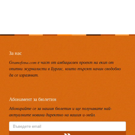
За нас
Gramofona.com е част от амбициозен проект на екип от
опитни журналисти в Бургас, които търсят начин сводобно
да се изразяват.
Абонамент за бюлетин
Абонирайте се за нашия бюлетин и ще получавате най-
актуалните новини директно на вашия и-мейл.