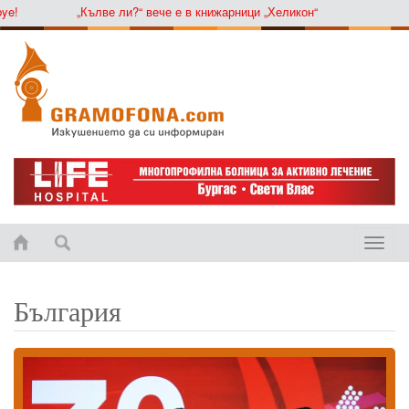
„Кълве ли?“ вече е в книжарници „Хеликон“
Toggle
naviga
България