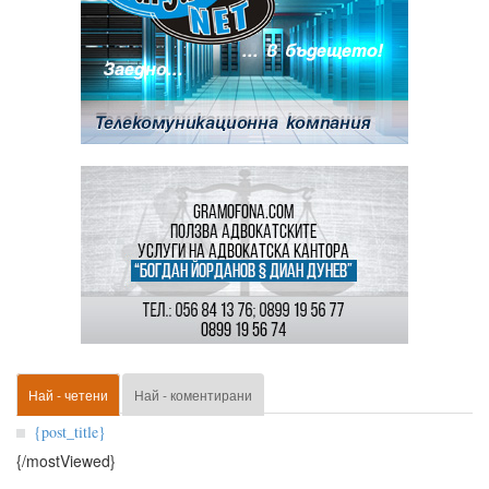
Най - четени
Най - коментирани
{post_title}
{/mostViewed}