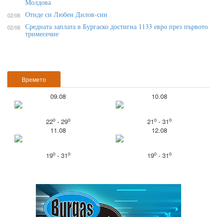
Молдова
Отиде си Любен Дилов-син
02/06
Средната заплата в Бургаско достигна 1133 евро през първото
02/06
тримесечие
Времето
09.08
10.08
o
o
o
o
22
- 29
21
- 31
11.08
12.08
o
o
o
o
19
- 31
19
- 31