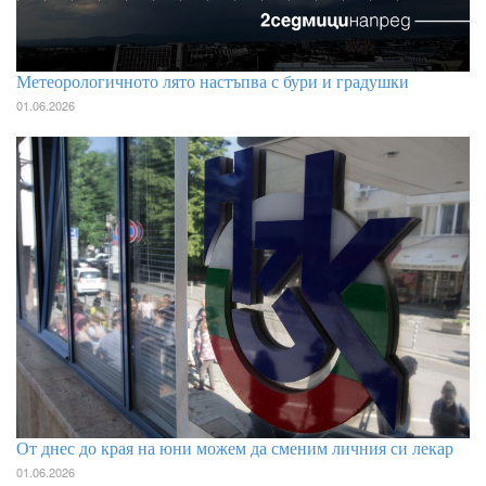
Метеорологичното лято настъпва с бури и градушки
01.06.2026
От днес до края на юни можем да сменим личния си лекар
01.06.2026