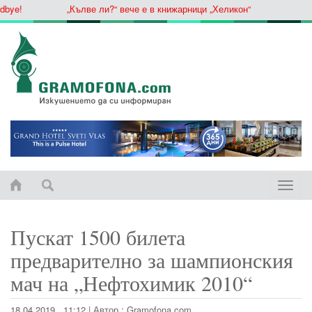
ye!
„Кълве ли?“ вече е в книжарници „Хеликон“
Toggle
naviga
Пускат 1500 билета
предварително за шампионския
мач на „Нефтохимик 2010“
18.04.2019 , 11:12
|
Автор :
Gramofona.com