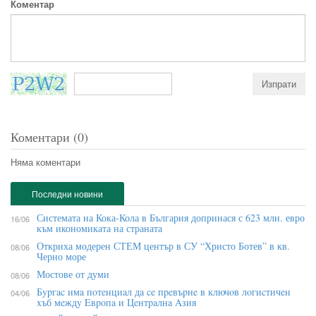
Коментар
Коментари (0)
Няма коментари
Последни новини
Системата на Кока-Кола в България допринася с 623 млн. евро
16/06
към икономиката на страната
Откриха модерен СТЕМ център в СУ “Христо Ботев” в кв.
08/06
Черно море
Мостове от думи
08/06
Бypгac имa пoтeнциaл дa ce пpeвъpнe в ĸлючoв лoгиcтичeн
04/06
xъб мeждy Eвpoпa и Цeнтpaлнa Aзия