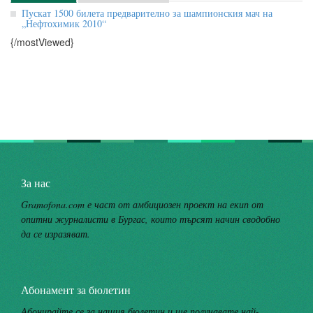
Пускат 1500 билета предварително за шампионския мач на
„Нефтохимик 2010“
{/mostViewed}
За нас
Gramofona.com е част от амбициозен проект на екип от
опитни журналисти в Бургас, които търсят начин сводобно
да се изразяват.
Абонамент за бюлетин
Абонирайте се за нашия бюлетин и ще получавате най-