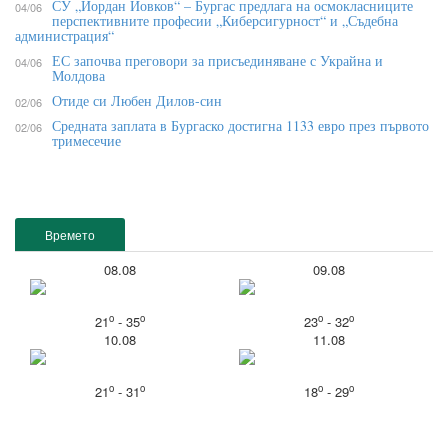
СУ „Йордан Йовков“ – Бургас предлага на осмокласниците
04/06
перспективните професии „Киберсигурност“ и „Съдебна
администрация“
ЕС започва преговори за присъединяване с Украйна и
04/06
Молдова
Отиде си Любен Дилов-син
02/06
Средната заплата в Бургаско достигна 1133 евро през първото
02/06
тримесечие
Времето
08.08
09.08
o
o
o
o
21
- 35
23
- 32
10.08
11.08
o
o
o
o
21
- 31
18
- 29