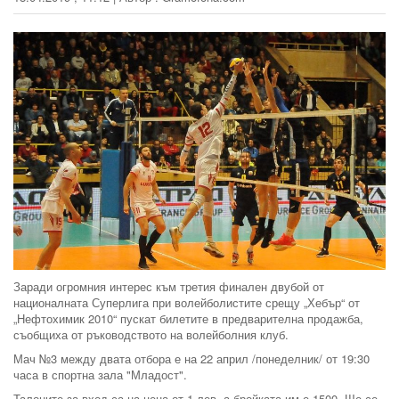
Заради огромния интерес към третия финален двубой от
националната Суперлига при волейболистите срещу „Хебър“ от
„Нефтохимик 2010“ пускат билетите в предварителна продажба,
съобщиха от ръководството на волейболния клуб.
Мач №3 между двата отбора е на 22 април /понеделник/ от 19:30
часа в спортна зала "Младост".
Талоните за вход са на цена от 1 лев, а бройката им е 1500. Ще се