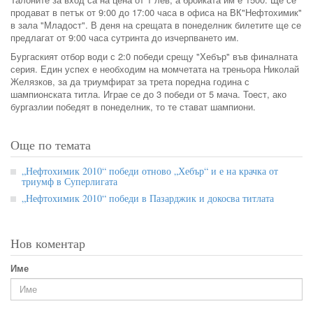
продават в петък от 9:00 до 17:00 часа в офиса на ВК"Нефтохимик"
в зала "Младост". В деня на срещата в понеделник билетите ще се
предлагат от 9:00 часа сутринта до изчерпването им.
Бургаският отбор води с 2:0 победи срещу "Хебър" във финалната
серия. Един успех е необходим на момчетата на треньора Николай
Желязков, за да триумфират за трета поредна година с
шампионската титла. Играе се до 3 победи от 5 мача. Тоест, ако
бургазлии победят в понеделник, то те стават шампиони.
Още по темата
„Нефтохимик 2010“ победи отново „Хебър“ и е на крачка от
триумф в Суперлигата
„Нефтохимик 2010“ победи в Пазарджик и докосва титлата
Нов коментар
Име