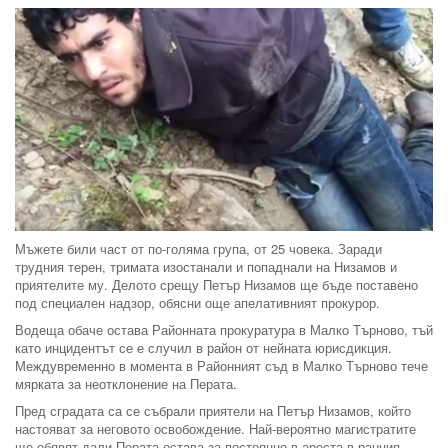
Мъжете били част от по-голяма група, от 25 човека. Заради
трудния терен, тримата изостанали и попаднали на Низамов и
приятелите му. Делото срещу Петър Низамов ще бъде поставено
под специален надзор, обясни още апелативният прокурор.
Водеща обаче остава Районната прокуратура в Малко Търново, тъй
като инцидентът се е случил в район от нейната юрисдикция.
Междувременно в момента в Районният съд в Малко Търново тече
мярката за неотклонение на Перата.
Пред сградата са се събрали приятели на Петър Низамов, който
настояват за неговото освобождение. Най-вероятно магистратите
ще обявят дали Перата остава за постоянно в ареста в ранния