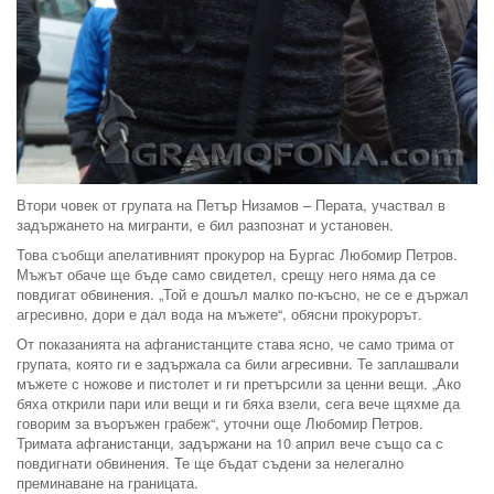
Втори човек от групата на Петър Низамов – Перата, участвал в
задържането на мигранти, е бил разпознат и установен.
Това съобщи апелативният прокурор на Бургас Любомир Петров.
Мъжът обаче ще бъде само свидетел, срещу него няма да се
повдигат обвинения. „Той е дошъл малко по-късно, не се е държал
агресивно, дори е дал вода на мъжете“, обясни прокурорът.
От показанията на афганистанците става ясно, че само трима от
групата, която ги е задържала са били агресивни. Те заплашвали
мъжете с ножове и пистолет и ги претърсили за ценни вещи. „Ако
бяха открили пари или вещи и ги бяха взели, сега вече щяхме да
говорим за въоръжен грабеж“, уточни още Любомир Петров.
Тримата афганистанци, задържани на 10 април вече също са с
повдигнати обвинения. Те ще бъдат съдени за нелегално
преминаване на границата.