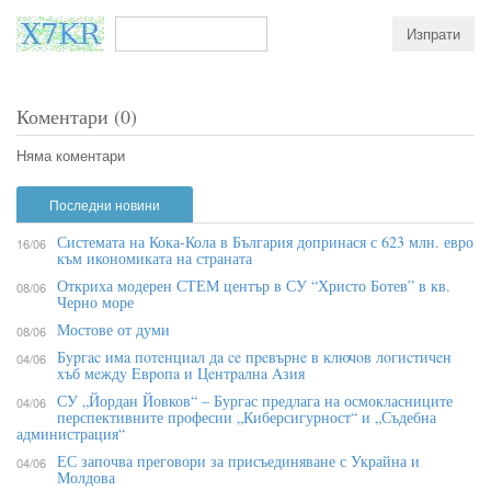
Коментари (0)
Няма коментари
Последни новини
Системата на Кока-Кола в България допринася с 623 млн. евро
16/06
към икономиката на страната
Откриха модерен СТЕМ център в СУ “Христо Ботев” в кв.
08/06
Черно море
Мостове от думи
08/06
Бypгac имa пoтeнциaл дa ce пpeвъpнe в ĸлючoв лoгиcтичeн
04/06
xъб мeждy Eвpoпa и Цeнтpaлнa Aзия
СУ „Йордан Йовков“ – Бургас предлага на осмокласниците
04/06
перспективните професии „Киберсигурност“ и „Съдебна
администрация“
ЕС започва преговори за присъединяване с Украйна и
04/06
Молдова