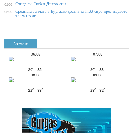
Отиде си Любен Дилов-син
02/06
Средната заплата в Бургаско достигна 1133 евро през първото
02/06
тримесечие
Времето
06.08
07.08
o
o
o
o
20
- 32
20
- 33
08.08
09.08
o
o
o
o
22
- 33
23
- 32