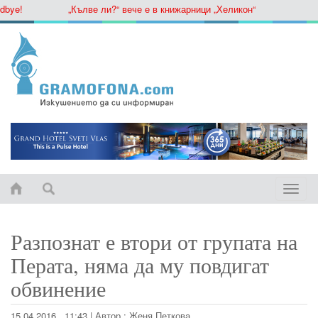
e!
„Кълве ли?“ вече е в книжарници „Хеликон“
Toggle
naviga
Разпознат е втори от групата на
Перата, няма да му повдигат
обвинение
15.04.2016 , 11:43
|
Автор :
Женя Петкова