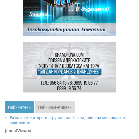
Най - четени
Най - коментирани
Разпознат е втори от групата на Перата, няма да му повдигат
обвинение
{/mostViewed}