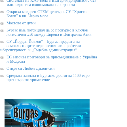
Системата на Кока-Кола в България допринася с 623
/06
млн. евро към икономиката на страната
Откриха модерен СТЕМ център в СУ “Христо
/06
Ботев” в кв. Черно море
Мостове от думи
/06
Бypгac имa пoтeнциaл дa ce пpeвъpнe в ĸлючoв
/06
лoгиcтичeн xъб мeждy Eвpoпa и Цeнтpaлнa Aзия
СУ „Йордан Йовков“ – Бургас предлага на
/06
осмокласниците перспективните професии
иберсигурност“ и „Съдебна администрация“
ЕС започва преговори за присъединяване с Украйна
/06
и Молдова
Отиде си Любен Дилов-син
/06
Средната заплата в Бургаско достигна 1133 евро
/06
през първото тримесечие