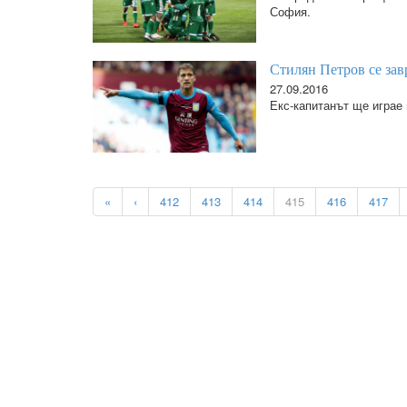
София.
Стилян Петров се зав
27.09.2016
Екс-капитанът ще играе
«
‹
412
413
414
415
416
417