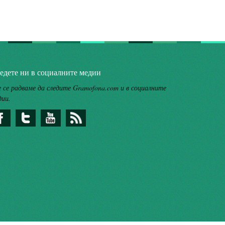
едете ни в социалните медии
 се радваме да следите Gramofona.com и в социалните
дии.