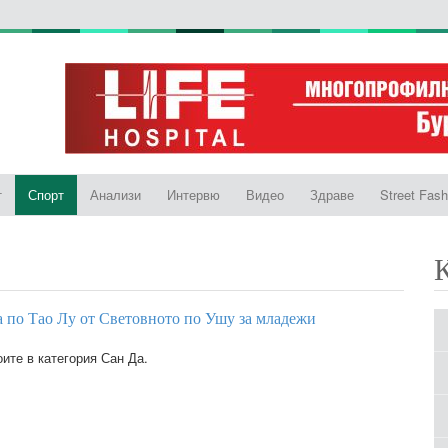
т
Спорт
Анализи
Интервю
Видео
Здраве
Street Fash
а по Тао Лу от Световното по Ушу за младежи
ите в категория Сан Да.