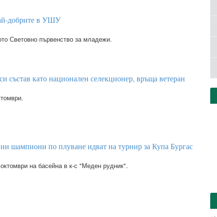
ай-добрите в УШУ
тото Световно първенство за младежи.
си състав като национален селекционер, връща ветеран
ктомври.
ни шампиони по плуване идват на турнир за Купа Бургас
 октомври на басейна в к-с "Меден рудник".