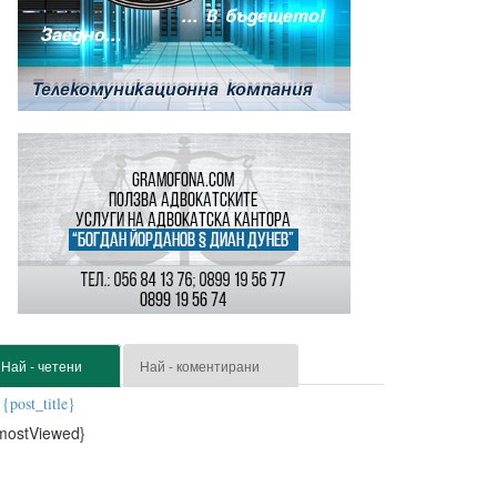
Най - четени
Най - коментирани
{post_title}
mostViewed}