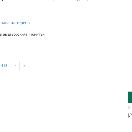
ръща на терена
 в аматьорският Нюнитън.
418
›
»
{/