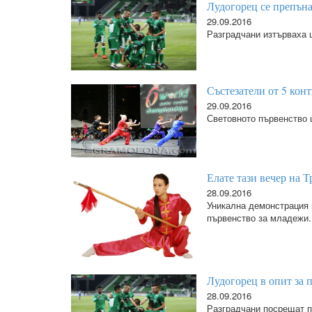
Лудогорец се препъ
29.09.2016
Разградчани изтърваха 
Състезатели от 5 кон
29.09.2016
Световното първенство 
Елате тази вечер на Т
28.09.2016
Уникална демонстрация 
първенство за младежи.
Лудогорец в опит за
28.09.2016
Разградчани посрещат п