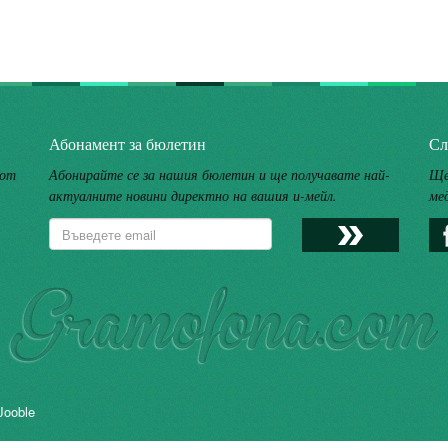
Абонамент за бюлетин
Сл
 от
Абонирайте се за нашия бюлетин и ще получавате най-
Ще
актуалните новини директно на вашия и-мейл.
ме
Jooble