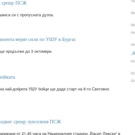
16
на срещу ПСЖ
08
шанса си с пропусната дузпа.
08
04
тинента мерят сили по УШУ в Бургас
04
ще продължи до 3 октомври.
„К
04
02
ройката
02
на най-добрите УШУ бойци ще даде старт на 6-то Световно
 подвиг срещу луксозния ПСЖ
арижани от 21.45 часа на Националния стадион „Васил Левски“ в