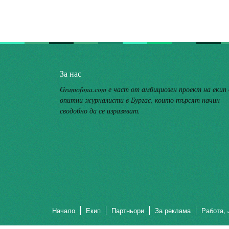
За нас
Gramofona.com е част от амбициозен проект на екип
опитни журналисти в Бургас, които търсят начин
сводобно да се изразяват.
Начало
Екип
Партньори
За реклама
Работа, 