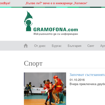
bye!
„Кълве ли?“ вече е в книжарници „Хеликон“
От днес
Бургас
България
Свят
Ар
Спорт
Започват състезаният
01.10.2016
Вчера приключиха двубо