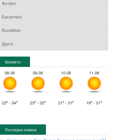
Футбол
Баскетбол
Волейбол
Други
Времето
08.08
09.08
10.08
11.08
o
o
o
o
o
o
o
o
23
- 34
23
- 32
21
- 31
19
- 31
Последни новини