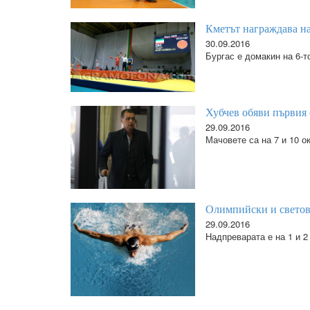
Кметът награждава н
30.09.2016
Бургас е домакин на 6-
Хубчев обяви първия 
29.09.2016
Мачовете са на 7 и 10 о
Олимпийски и светов
29.09.2016
Надпреварата е на 1 и 2