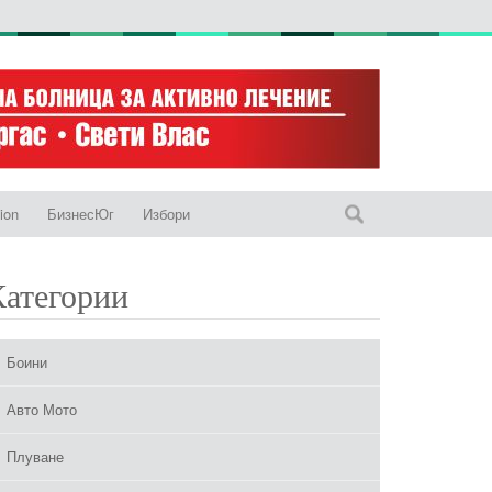
ion
БизнесЮг
Избори
Категории
Боини
Авто Мото
Плуване