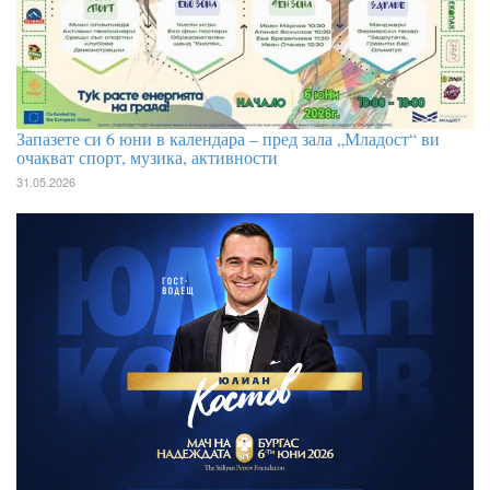
Запазете си 6 юни в календара – пред зала „Младост“ ви
очакват спорт, музика, активности
31.05.2026