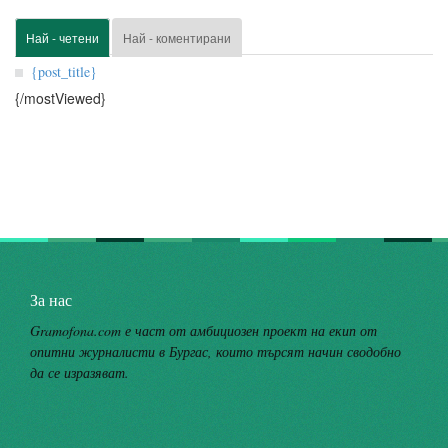
Най - четени
Най - коментирани
{post_title}
{/mostViewed}
За нас
Gramofona.com е част от амбициозен проект на екип от
опитни журналисти в Бургас, които търсят начин сводобно
да се изразяват.