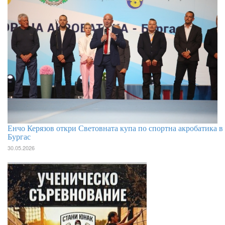
Енчо Керязов откри Световната купа по спортна акробатика в
Бургас
30.05.2026