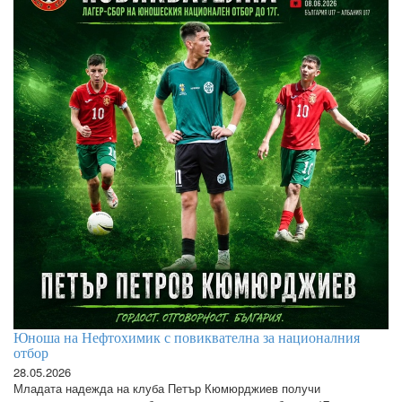
Юноша на Нефтохимик с повиквателна за националния
отбор
28.05.2026
Младата надежда на клуба Петър Кюмюрджиев получи