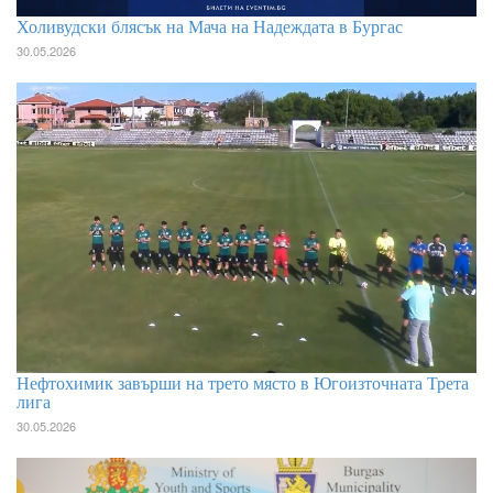
Холивудски блясък на Мача на Надеждата в Бургас
30.05.2026
Нефтохимик завърши на трето място в Югоизточната Трета
лига
30.05.2026