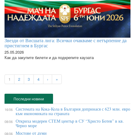
Звезди от Висшата лига: Всички очакваме с нетърпение да
пристигнем в Бургас
25.05.2026
Как да закупите билети и да подкрепите каузата
1
2
3
4
›
»
Последни новини
Системата на Кока-Кола в България допринася с 623 млн. евро
16/06
към икономиката на страната
Откриха модерен СТЕМ център в СУ “Христо Ботев” в кв.
08/06
Черно море
Мостове от думи
08/06