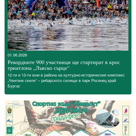
01.06.2026
Рекордните 900 участници ще стартират в крос
триатлона „Лъвско сърце“
12-ти и 13-ти юни в района на културно-историческия комплекс
„Ченгене скеле“ – рибарското селище в парк Росенец край
Бургас