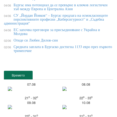
Бypгac имa пoтeнциaл дa ce пpeвъpнe в ĸлючoв лoгиcтичeн
04/06
xъб мeждy Eвpoпa и Цeнтpaлнa Aзия
СУ „Йордан Йовков“ – Бургас предлага на осмокласниците
04/06
перспективните професии „Киберсигурност“ и „Съдебна
администрация“
ЕС започва преговори за присъединяване с Украйна и
04/06
Молдова
Отиде си Любен Дилов-син
02/06
Средната заплата в Бургаско достигна 1133 евро през първото
02/06
тримесечие
Времето
07.08
08.08
o
o
o
o
21
- 32
22
- 33
09.08
10.08
o
o
o
o
23
- 31
21
- 31