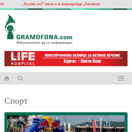
„Кълве ли?“ вече е в книжарници „Хеликон“
Toggle
naviga
Спорт