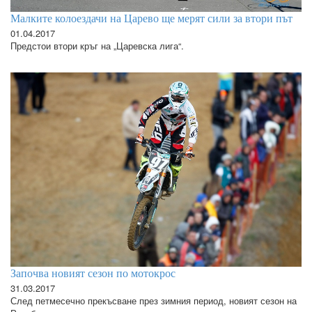
Малките колоездачи на Царево ще мерят сили за втори път
01.04.2017
Предстои втори кръг на „Царевска лига“.
Започва новият сезон по мотокрос
31.03.2017
След петмесечно прекъсване през зимния период, новият сезон на