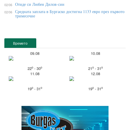
Отиде си Любен Дилов-син
02/06
Средната заплата в Бургаско достигна 1133 евро през първото
02/06
тримесечие
Времето
09.08
10.08
o
o
o
o
22
- 30
21
- 31
11.08
12.08
o
o
o
o
19
- 31
19
- 31