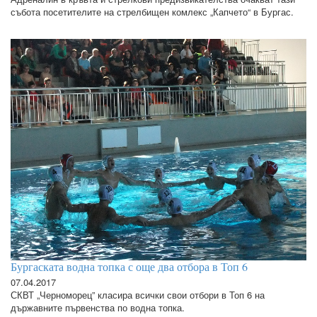
събота посетителите на стрелбищен комлекс „Капчето“ в Бургас.
Бургаската водна топка с още два отбора в Топ 6
07.04.2017
СКВТ „Черноморец” класира всички свои отбори в Топ 6 на
държавните първенства по водна топка.