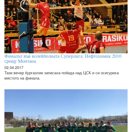
Финалът във волейболната Суперлига: Нефтохимик 2010
срещу Монтана
02.04.2017
Тази вечер бургазлии записаха победа над ЦСК и си осигуриха
мястото на финала.