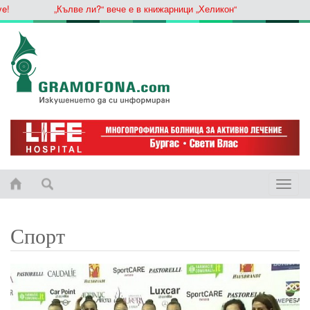
„Кълве ли?“ вече е в книжарници „Хеликон“
Toggle
naviga
Спорт