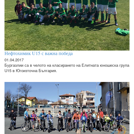
Нефтохимик U15 с важна победа
01.04.2017
Бургазлии са в челото на класирането на Елитната юношеска група
U15 в Югоизточна България.