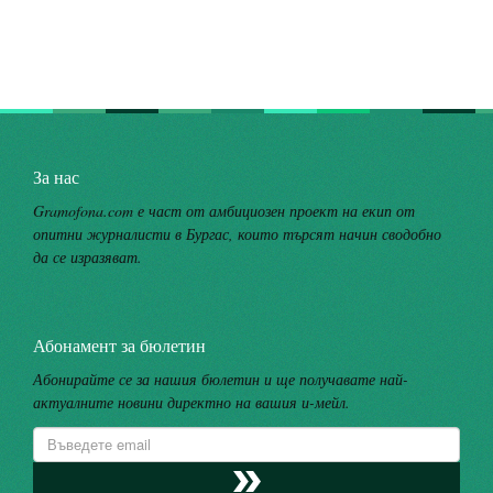
За нас
Gramofona.com е част от амбициозен проект на екип от
опитни журналисти в Бургас, които търсят начин сводобно
да се изразяват.
Абонамент за бюлетин
Абонирайте се за нашия бюлетин и ще получавате най-
актуалните новини директно на вашия и-мейл.