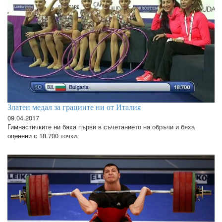
Златен медал за грациите ни от Италия
09.04.2017
Гимнастичките ни бяха първи в съчетанието на обръчи и бяха
оценени с 18.700 точки.