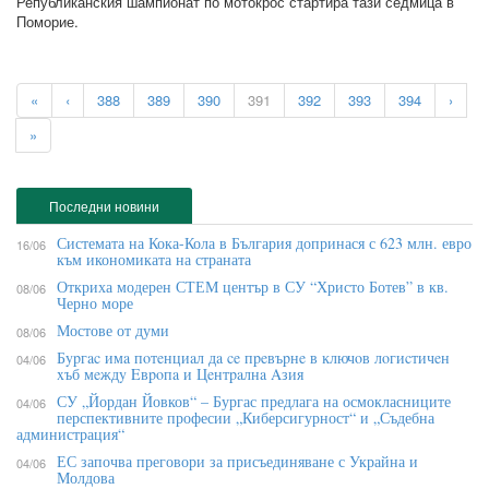
Републиканския шампионат по мотокрос стартира тази седмица в
Поморие.
«
‹
388
389
390
391
392
393
394
›
»
Последни новини
Системата на Кока-Кола в България допринася с 623 млн. евро
16/06
към икономиката на страната
Откриха модерен СТЕМ център в СУ “Христо Ботев” в кв.
08/06
Черно море
Мостове от думи
08/06
Бypгac имa пoтeнциaл дa ce пpeвъpнe в ĸлючoв лoгиcтичeн
04/06
xъб мeждy Eвpoпa и Цeнтpaлнa Aзия
СУ „Йордан Йовков“ – Бургас предлага на осмокласниците
04/06
перспективните професии „Киберсигурност“ и „Съдебна
администрация“
ЕС започва преговори за присъединяване с Украйна и
04/06
Молдова