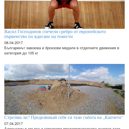
Васил Господинов спечели сребро от европейското
първенство по вдигане на тежести
08.04.2017
Българинът завоюва и бронзови медали в отделните движения в
категория до 105 кг
Стреляш ли? Предизвикай себе си тази събота на „Капчето“
07.04.2017
Адреналин в кръвта и стрелкови предизвикателства очакват тази