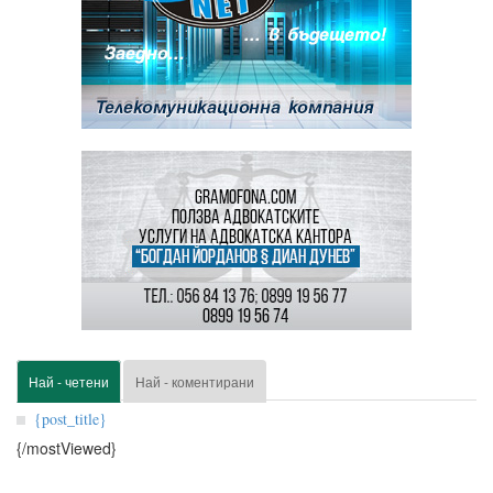
Най - четени
Най - коментирани
{post_title}
{/mostViewed}