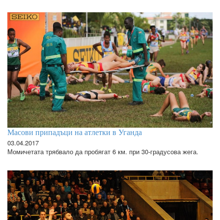
Масови припадъци на атлетки в Уганда
03.04.2017
Момичетата трябвало да пробягат 6 км. при 30-градусова жега.