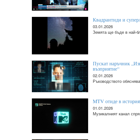
Квадрантиди и супер
03.01.2026
Земята ще бъде в най-бл
Пускат наръчник „Из
възприятие“
02.01.2026
Ръководството обяснява
MTV отиде в история
01.01.2026
Музикалният канал спря