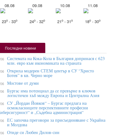
08.08
09.08
10.08
11.08
o
o
o
o
o
o
o
o
23
- 33
24
- 32
21
- 31
18
- 30
Последни новини
Системата на Кока-Кола в България допринася с 623
/06
млн. евро към икономиката на страната
Откриха модерен СТЕМ център в СУ “Христо
/06
Ботев” в кв. Черно море
Мостове от думи
/06
Бypгac имa пoтeнциaл дa ce пpeвъpнe в ĸлючoв
/06
лoгиcтичeн xъб мeждy Eвpoпa и Цeнтpaлнa Aзия
СУ „Йордан Йовков“ – Бургас предлага на
/06
осмокласниците перспективните професии
иберсигурност“ и „Съдебна администрация“
ЕС започва преговори за присъединяване с Украйна
/06
и Молдова
Отиде си Любен Дилов-син
/06