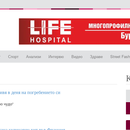
т
Спорт
Анализи
Интервю
Видео
Здраве
Street Fash
вя в деня на погребението си
во чудо“
тана кулинарен хит във Франция