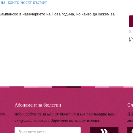
на, които носят късмет
ампанско в навечерието на Нова година, но какво да кажем за
{/
Абонамент за бюлетин
Сл
 от
Абонирайте се за нашия бюлетин и ще получавате най-
Ще
актуалните новини директно на вашия и-мейл.
ме