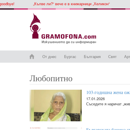
bye!
„Кълве ли?“ вече е в книжарници „Хеликон“
От днес
Бургас
България
Свят
Ар
Любопитно
103-годишна жена ожи
17.01.2026
Съседите я наричат „жи
Българската баница с