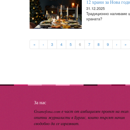
12 храни за Нова годи
31.12.2025
Традиционно наливаме ш
храната?
«
‹
3
4
5
6
7
8
9
›
»
За нас
Gramofona.com е част от амбициозен проект на екип
опитни журналисти в Бургас, които търсят начин
сводобно да се изразяват.