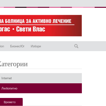
ion
БизнесЮг
Избори
Категории
Internet
Любопитно
Времето