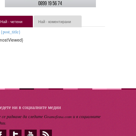
Най - четени
Най - коментирани
{post_title}
mostViewed}
едете ни в социалните медии
 се радваме да следите Gramofona.com и в социалните
дии.