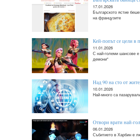
17.01.2026
Българското ястие беше 
на французите
Кей-попът се цели в п
11.01.2026
С най-големи шансове е 
демони"
Над 90 на сто от жит
10.01.2026
Най-много са пазарувал
Отвори врати най-гол
06.01.2026
Събитието в Харбин е л