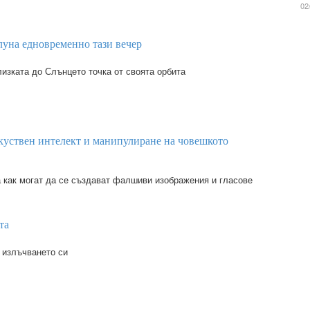
02
луна едновременно тази вечер
изката до Слънцето точка от своята орбита
куствен интелект и манипулиране на човешкото
 как могат да се създават фалшиви изображения и гласове
та
 излъчването си