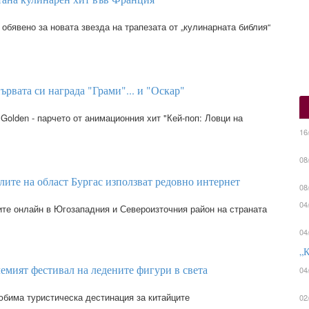
обявено за новата звезда на трапезата от „кулинарната библия“
ървата си награда "Грами"... и "Оскар"
Golden - парчето от анимационния хит "Кей-поп: Ловци на
16
08
елите на област Бургас използват редовно интернет
08
04
ите онлайн в Югозападния и Североизточния район на страната
04
„К
емият фестивал на ледените фигури в света
04
юбима туристическа дестинация за китайците
02