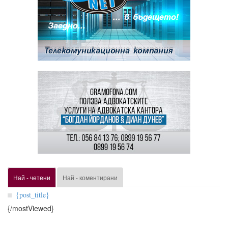
Най - четени
Най - коментирани
{post_title}
{/mostViewed}