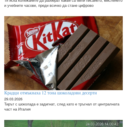
Тя иска колежаните да разберат какви са били писането, мисленето
и учебните часове, преди всичко да стане цифрово
Крадци отмъкнаха 12 тона шоколадови десерти
29.03.2026
Тирът с шоколада е задигнат, след като е тръгнал от централната
част на Италия