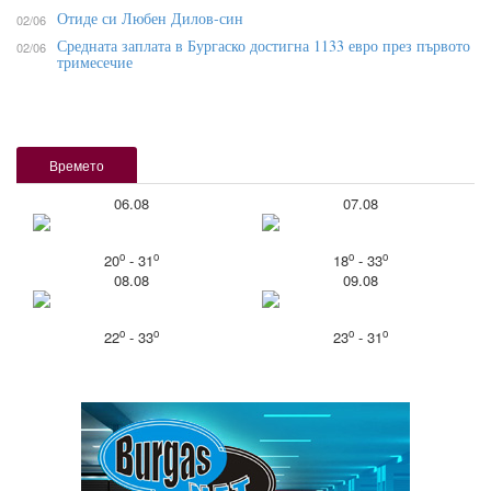
Отиде си Любен Дилов-син
02/06
Средната заплата в Бургаско достигна 1133 евро през първото
02/06
тримесечие
Времето
06.08
07.08
o
o
o
o
20
- 31
18
- 33
08.08
09.08
o
o
o
o
22
- 33
23
- 31