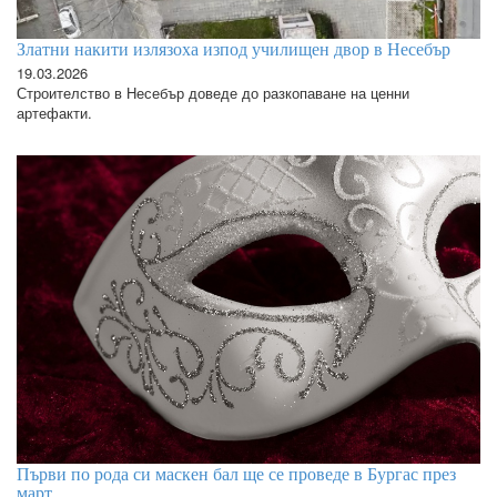
Златни накити излязоха изпод училищен двор в Несебър
19.03.2026
Строителство в Несебър доведе до разкопаване на ценни
артефакти.
Първи по рода си маскен бал ще се проведе в Бургас през
март