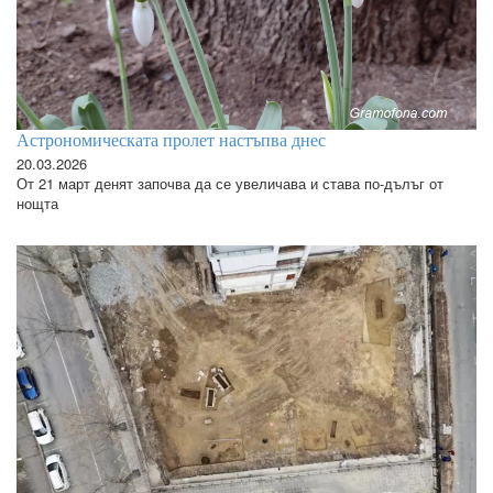
Астрономическата пролет настъпва днес
20.03.2026
От 21 март денят започва да се увеличава и става по-дълъг от
нощта