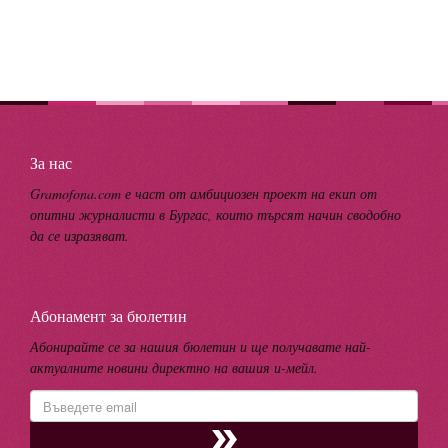
За нас
Gramofona.com е част от амбициозен проект на екип от
опитни журналисти в Бургас, които търсят начин сводобно
да се изразяват.
Абонамент за бюлетин
Абонирайте се за нашия бюлетин и ще получавате най-
актуалните новини директно на вашия и-мейл.