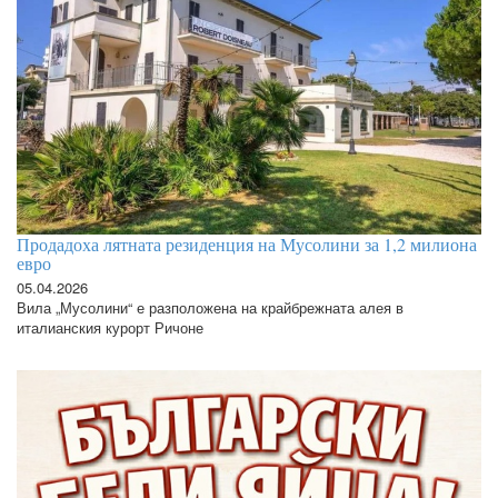
Продадоха лятната резиденция на Мусолини за 1,2 милиона
евро
05.04.2026
Вила „Мусолини“ е разположена на крайбрежната алея в
италианския курорт Ричоне