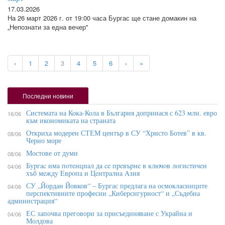
17.03.2026
На 26 март 2026 г. от 19:00 часа Бургас ще стане домакин на
„Непознати за една вечер"
‹
1
2
3
4
5
6
›
»
Последни новини
Системата на Кока-Кола в България допринася с 623 млн. евро
16/06
към икономиката на страната
Откриха модерен СТЕМ център в СУ “Христо Ботев” в кв.
08/06
Черно море
Мостове от думи
08/06
Бypгac имa пoтeнциaл дa ce пpeвъpнe в ĸлючoв лoгиcтичeн
04/06
xъб мeждy Eвpoпa и Цeнтpaлнa Aзия
СУ „Йордан Йовков“ – Бургас предлага на осмокласниците
04/06
перспективните професии „Киберсигурност“ и „Съдебна
администрация“
ЕС започва преговори за присъединяване с Украйна и
04/06
Молдова