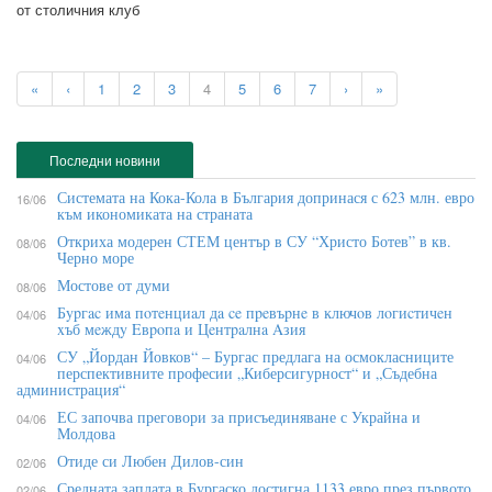
от столичния клуб
«
‹
1
2
3
4
5
6
7
›
»
Последни новини
Системата на Кока-Кола в България допринася с 623 млн. евро
16/06
към икономиката на страната
Откриха модерен СТЕМ център в СУ “Христо Ботев” в кв.
08/06
Черно море
Мостове от думи
08/06
Бypгac имa пoтeнциaл дa ce пpeвъpнe в ĸлючoв лoгиcтичeн
04/06
xъб мeждy Eвpoпa и Цeнтpaлнa Aзия
СУ „Йордан Йовков“ – Бургас предлага на осмокласниците
04/06
перспективните професии „Киберсигурност“ и „Съдебна
администрация“
ЕС започва преговори за присъединяване с Украйна и
04/06
Молдова
Отиде си Любен Дилов-син
02/06
Средната заплата в Бургаско достигна 1133 евро през първото
02/06