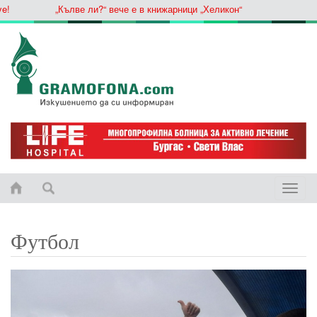
„Кълве ли?“ вече е в книжарници „Хеликон“
Toggle
naviga
Футбол