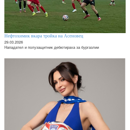
Нефтохимик вкара тройка на Асеновец
29.03.2026
Нападател и полузащитник дебютираха за бургазлии