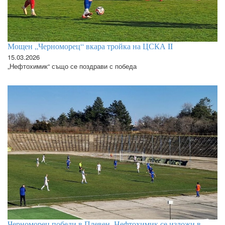
Мощен „Черноморец“ вкара тройка на ЦСКА II
15.03.2026
„Нефтохимик“ също се поздрави с победа
Черноморец победи в Плевен, Нефтохимик се изложи в