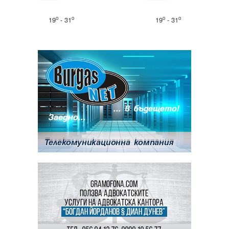
o
o
o
o
19
- 31
19
- 31