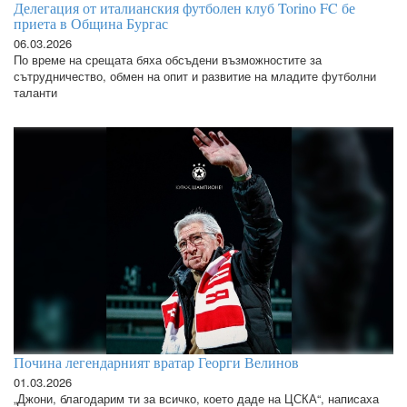
Делегация от италианския футболен клуб Torino FC бе
приета в Община Бургас
06.03.2026
По време на срещата бяха обсъдени възможностите за
сътрудничество, обмен на опит и развитие на младите футболни
таланти
Почина легендарният вратар Георги Велинов
01.03.2026
„Джони, благодарим ти за всичко, което даде на ЦСКА“, написаха