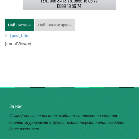
Най - четени
Най - коментирани
{post_title}
{/mostViewed}
За нас
Gramofona.com е част от амбициозен проект на екип от
опитни журналисти в Бургас, които търсят начин сводобно
да се изразяват.