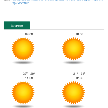
тримесечие
Времето
09.08
10.08
o
o
o
o
22
- 29
21
- 31
11.08
12.08