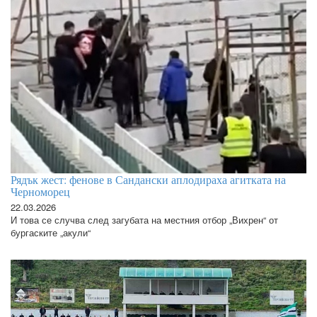
Рядък жест: фенове в Сандански аплодираха агитката на
Черноморец
22.03.2026
И това се случва след загубата на местния отбор „Вихрен“ от
бургаските „акули“