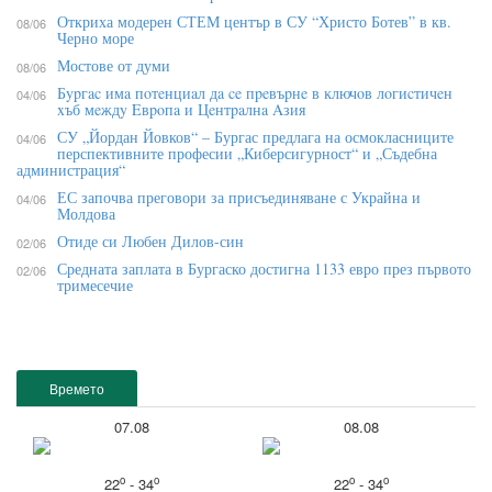
Откриха модерен СТЕМ център в СУ “Христо Ботев” в кв.
08/06
Черно море
Мостове от думи
08/06
Бypгac имa пoтeнциaл дa ce пpeвъpнe в ĸлючoв лoгиcтичeн
04/06
xъб мeждy Eвpoпa и Цeнтpaлнa Aзия
СУ „Йордан Йовков“ – Бургас предлага на осмокласниците
04/06
перспективните професии „Киберсигурност“ и „Съдебна
администрация“
ЕС започва преговори за присъединяване с Украйна и
04/06
Молдова
Отиде си Любен Дилов-син
02/06
Средната заплата в Бургаско достигна 1133 евро през първото
02/06
тримесечие
Времето
07.08
08.08
o
o
o
o
22
- 34
22
- 34