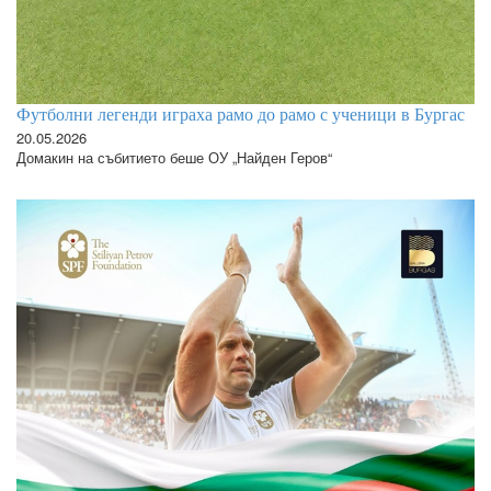
Футболни легенди играха рамо до рамо с ученици в Бургас
20.05.2026
Домакин на събитието беше ОУ „Найден Геров“