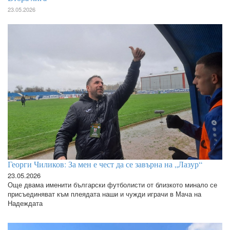
23.05.2026
Георги Чиликов: За мен е чест да се завърна на „Лазур“
23.05.2026
Още двама именити български футболисти от близкото минало се
присъединяват към плеядата наши и чужди играчи в Мача на
Надеждата