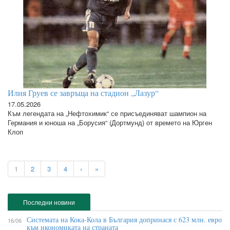
Илия Груев се завръща на стадион „Лазур“
17.05.2026
Към легендата на „Нефтохимик“ се присъединяват шампион на
Германия и юноша на „Борусия“ (Дортмунд) от времето на Юрген
Клоп
1
2
3
4
›
»
Последни новини
Системата на Кока-Кола в България допринася с 623 млн. евро
16/06
към икономиката на страната