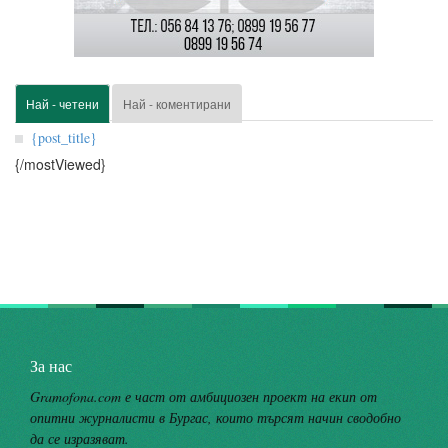
Най - четени
Най - коментирани
{post_title}
{/mostViewed}
За нас
Gramofona.com е част от амбициозен проект на екип от
опитни журналисти в Бургас, които търсят начин сводобно
да се изразяват.