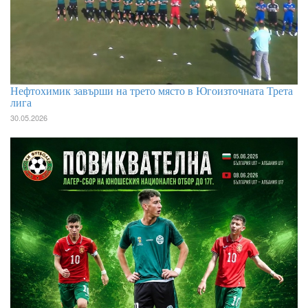
Нефтохимик завърши на трето място в Югоизточната Трета
лига
30.05.2026