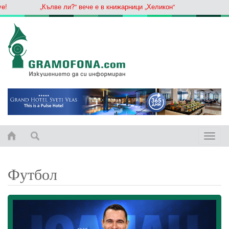
„Кълве ли?“ вече е в книжарници „Хеликон“
Toggle
naviga
Футбол