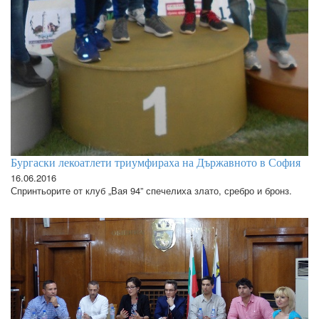
Бургаски лекоатлети триумфираха на Държавното в София
16.06.2016
Спринтьорите от клуб „Вая 94” спечелиха злато, сребро и бронз.