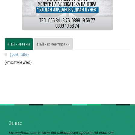
Най - четени
Най - коментирани
{post_title}
{/mostViewed}
За нас
Gramofona.com е част от амбициозен проект на екип от