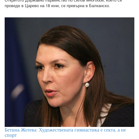
проведе в Царево на 18 юни, се превърна в Балканско.
Бетина Жотева: Художествената гимнастика е секта, а не
спорт