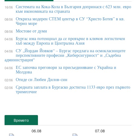
Системата на Кока-Кола в България допринася с 623 млн. евро
16/06
към икономиката на страната
Откриха модерен СТЕМ център в СУ “Христо Ботев” в кв.
08/06
Черно море
Мостове от думи
08/06
Бypгac имa пoтeнциaл дa ce пpeвъpнe в ĸлючoв лoгиcтичeн
04/06
xъб мeждy Eвpoпa и Цeнтpaлнa Aзия
СУ „Йордан Йовков“ – Бургас предлага на осмокласниците
04/06
перспективните професии „Киберсигурност“ и „Съдебна
администрация“
ЕС започва преговори за присъединяване с Украйна и
04/06
Молдова
Отиде си Любен Дилов-син
02/06
Средната заплата в Бургаско достигна 1133 евро през първото
02/06
тримесечие
Времето
06.08
07.08