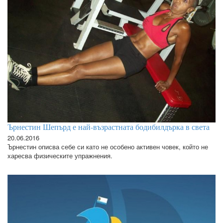
Ърнестин Шепърд е най-възрастната бодибилдърка в света
20.06.2016
Ърнестин описва себе си като не особено активен човек, който не
харесва физическите упражнения.