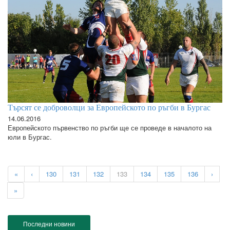
Търсят се доброволци за Европейското по ръгби в Бургас
14.06.2016
Европейското първенство по ръгби ще се проведе в началото на
юли в Бургас.
«
‹
130
131
132
133
134
135
136
›
»
Последни новини