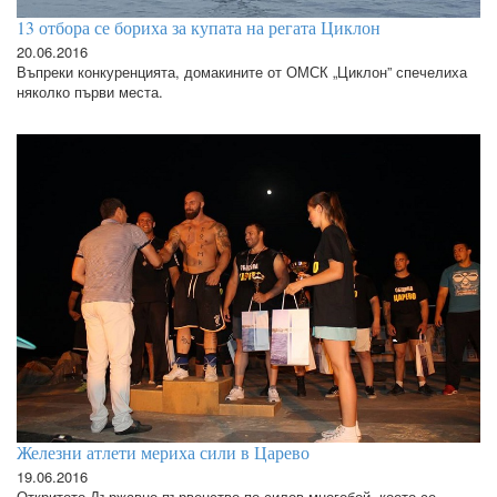
13 отбора се бориха за купата на регата Циклон
20.06.2016
Въпреки конкуренцията, домакините от ОМСК „Циклон” спечелиха
няколко първи места.
Железни атлети мериха сили в Царево
19.06.2016
Откритото Държавно първенство по силов многобой, което се