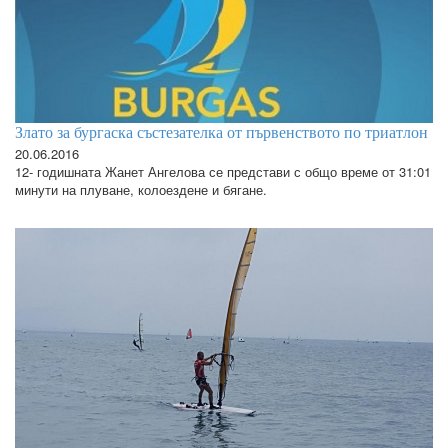
Злато за бургаска състезателка от първенството по триатлон
20.06.2016
12- годишната Жанет Ангелова се представи с общо време от 31:01
минути на плуване, колоездене и бягане.