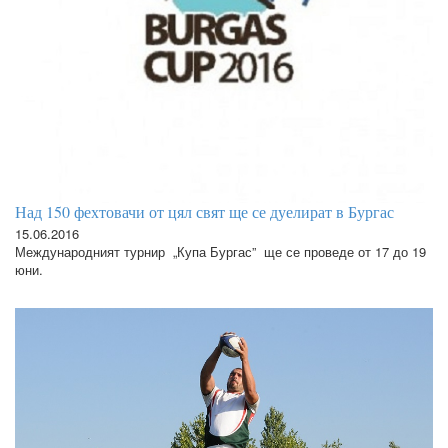
Над 150 фехтовачи от цял свят ще се дуелират в Бургас
15.06.2016
Международният турнир „Купа Бургас” ще се проведе от 17 до 19
юни.