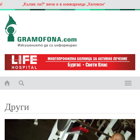
„Кълве ли?“ вече е в книжарници „Хеликон“
Toggle
naviga
Други