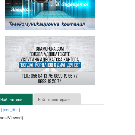
Най - четени
Най - коментирани
{post_title}
mostViewed}