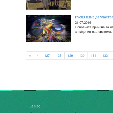
Русия няма да участва
21.07.2016
Основната причина за н
антидопингова система.
«
‹
127
128
129
130
131
132
За нас