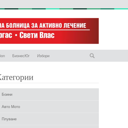
ion
БизнесЮг
Избори
Категории
Боини
Авто Мото
Плуване