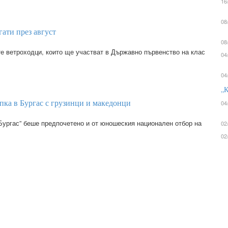
16
08
ати през август
08
е ветроходци, които ще участват в Държавно първенство на клас
04
04
„К
пка в Бургас с грузинци и македонци
04
„Бургас” беше предпочетено и от юношеския национален отбор на
02
02