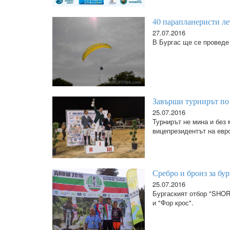
40 парапланеристи ле
27.07.2016
В Бургас ще се провед
Завърши турнирът по 
25.07.2016
Турнирът не мина и без 
вицепрезидентът на евр
Сребро и бронз за бу
25.07.2016
Бургаският отбор "SHOR
и "Фор крос".