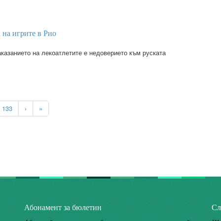
 на игрите в Рио
аказанието на лекоатлетите е недоверието към руската
133
›
»
Абонамент за бюлетин
Сл