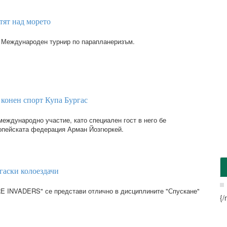
тят над морето
е Международен турнир по парапланеризъм.
конен спорт Купа Бургас
международно участие, като специален гост в него бе
опейската федерация Арман Йозгюркей.
ргаски колоездачи
E INVADERS" се представи отлично в дисциплините "Спускане"
{/