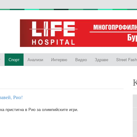
т
Спорт
Анализи
Интервю
Видео
Здраве
Street Fash
авей, Рио!
ка пристигна в Рио за олимпийските игри.