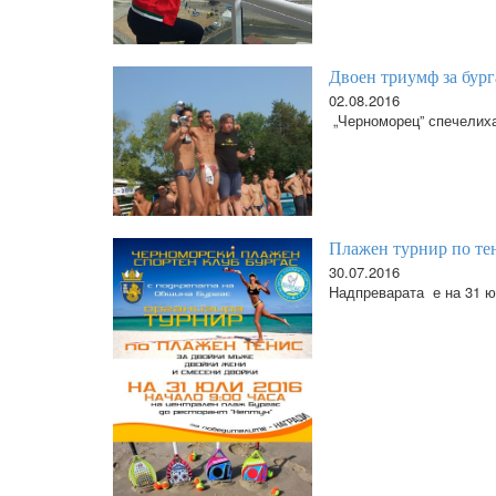
Двоен триумф за бург
02.08.2016
„Черноморец” спечелиха 
Плажен турнир по тен
30.07.2016
Надпреварата е на 31 ю