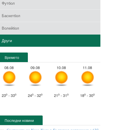
Футбол
Баскетбол
Волейбол
Други
Времето
08.08
09.08
10.08
11.08
o
o
o
o
o
o
o
o
23
- 33
24
- 32
21
- 31
18
- 30
Последни новини