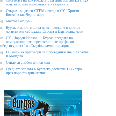
Системата на Кока-Кола в България допринася с 623
/06
млн. евро към икономиката на страната
Откриха модерен СТЕМ център в СУ “Христо
/06
Ботев” в кв. Черно море
Мостове от думи
/06
Бypгac имa пoтeнциaл дa ce пpeвъpнe в ĸлючoв
/06
лoгиcтичeн xъб мeждy Eвpoпa и Цeнтpaлнa Aзия
СУ „Йордан Йовков“ – Бургас предлага на
/06
осмокласниците перспективните професии
иберсигурност“ и „Съдебна администрация“
ЕС започва преговори за присъединяване с Украйна
/06
и Молдова
Отиде си Любен Дилов-син
/06
Средната заплата в Бургаско достигна 1133 евро
/06
през първото тримесечие