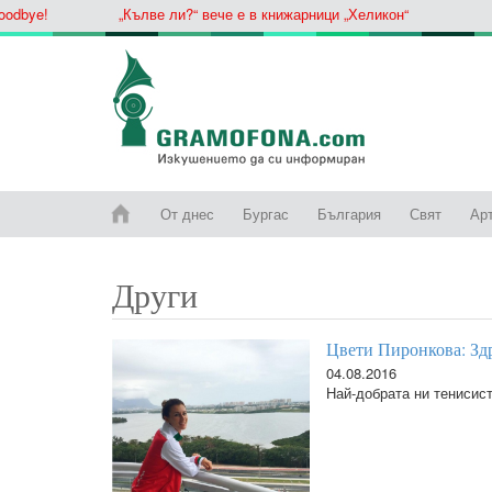
ye!
„Кълве ли?“ вече е в книжарници „Хеликон“
От днес
Бургас
България
Свят
Ар
Други
Цвети Пиронкова: Здр
04.08.2016
Най-добрата ни тенисист