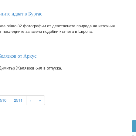
пите идват в Бургас
ва общо 32 фотографии от девствената природа на източния
т последните запазени подобни кътчета в Европа.
елязков от Аркус
 Димитър Желязков бил в отпуска.
510
2511
›
»