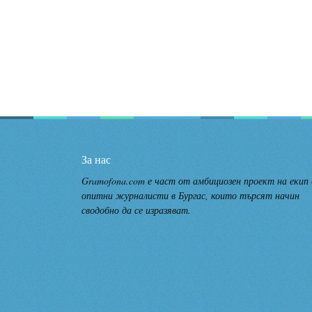
За нас
Gramofona.com е част от амбициозен проект на екип
опитни журналисти в Бургас, които търсят начин
сводобно да се изразяват.