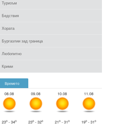
Туризъм
Бедствия
Хората
Бургазлии зад граница
Любопитно
Крими
Времето
08.08
09.08
10.08
11.08
o
o
o
o
o
o
o
o
23
- 34
23
- 32
21
- 31
19
- 31