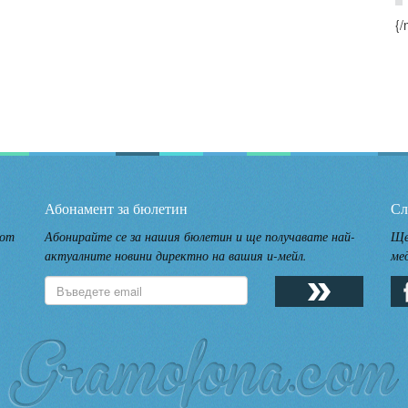
{/
Абонамент за бюлетин
Сл
 от
Абонирайте се за нашия бюлетин и ще получавате най-
Ще
актуалните новини директно на вашия и-мейл.
ме