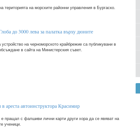
на територията на морските районни управления в Бургаско.
Глоба до 3000 лева за палатка върху дюните
а устройство на черноморското крайбрежие са публикувани в
обсъждане в сайта на Министерския съвет.
и в ареста автоинструктора Красимир
е е пращал с фалшиви лични карти други хора да се явяват на
те ученици.