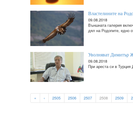
Властелините на Родо
09.08.2018
Външната галерия включ
дял на Родопите, едно о
Уволняват Димитър Ж
09.08.2018
При ареста си в Турция
«
‹
2505
2506
2507
2508
2509
2