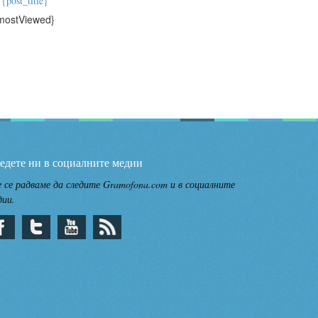
{post_title}
mostViewed}
едете ни в социалните медии
 се радваме да следите Gramofona.com и в социалните
дии.