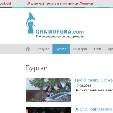
ye!
„Кълве ли?“ вече е в книжарници „Хеликон“
От днес
Бургас
България
Свят
Ар
Бургас
Грозна гледка: Нарком
10.08.2018
За съжаление това е чес
За една нощ: Хванаха