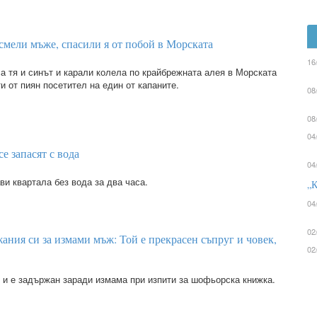
смели мъже, спасили я от побой в Морската
16
а тя и синът и карали колела по крайбрежната алея в Морската
и от пиян посетител на един от капаните.
08
08
04
е запасят с вода
04
и квартала без вода за два часа.
„К
04
02
ания си за измами мъж: Той е прекрасен съпруг и човек,
02
 и е задържан заради измама при изпити за шофьорска книжка.