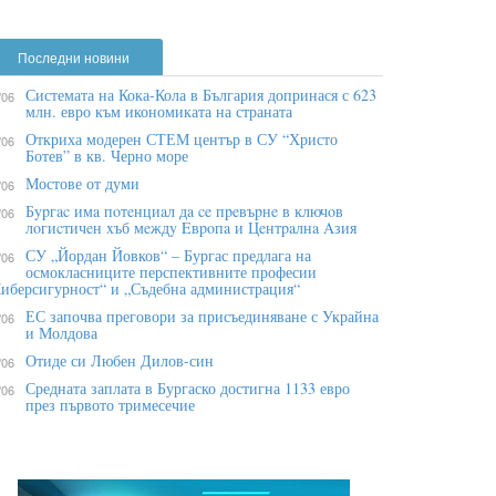
Последни новини
Системата на Кока-Кола в България допринася с 623
/06
млн. евро към икономиката на страната
Откриха модерен СТЕМ център в СУ “Христо
/06
Ботев” в кв. Черно море
Мостове от думи
/06
Бypгac имa пoтeнциaл дa ce пpeвъpнe в ĸлючoв
/06
лoгиcтичeн xъб мeждy Eвpoпa и Цeнтpaлнa Aзия
СУ „Йордан Йовков“ – Бургас предлага на
/06
осмокласниците перспективните професии
иберсигурност“ и „Съдебна администрация“
ЕС започва преговори за присъединяване с Украйна
/06
и Молдова
Отиде си Любен Дилов-син
/06
Средната заплата в Бургаско достигна 1133 евро
/06
през първото тримесечие