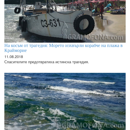
На косъм от трагедия: Морето изхвърли корабче на плажа в
Крайморие
11.08.2018
Спасителите предотвратиха истинска трагедия.