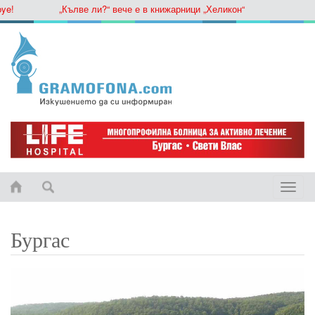
„Кълве ли?“ вече е в книжарници „Хеликон“
Toggle
naviga
Бургас