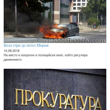
Кола гори до хотел Мираж
10.08.2018
На място е изпратен и полицейски екип, който регулира
движението.