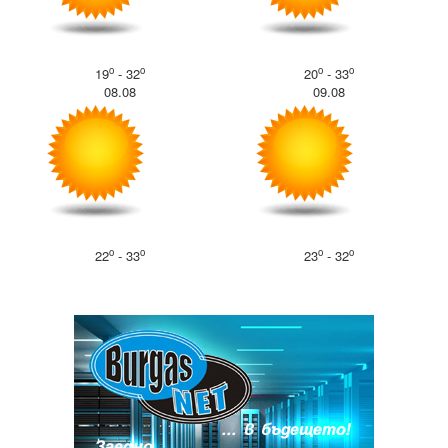
o
o
o
o
19
- 32
20
- 33
08.08
09.08
o
o
o
o
22
- 33
23
- 32