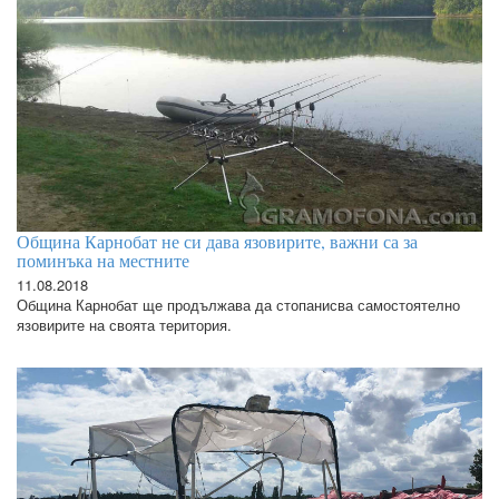
Община Карнобат не си дава язовирите, важни са за
поминъка на местните
11.08.2018
Община Карнобат ще продължава да стопанисва самостоятелно
язовирите на своята територия.