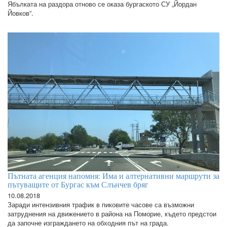
Ябълката на раздора отново се оказа бургаското СУ „Йордан
Йовков”.
Пътната агенция напомня: Има и алтернативни маршрути за
пътуващите от Бургас към Слънчев бряг
10.08.2018
Заради интензивния трафик в пиковите часове са възможни
затруднения на движението в района на Поморие, където предстои
да започне изграждането на обходния път на града.