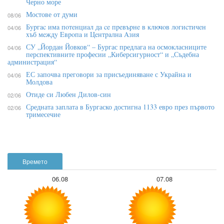
Черно море
Мостове от думи
08/06
Бypгac имa пoтeнциaл дa ce пpeвъpнe в ĸлючoв лoгиcтичeн
04/06
xъб мeждy Eвpoпa и Цeнтpaлнa Aзия
СУ „Йордан Йовков“ – Бургас предлага на осмокласниците
04/06
перспективните професии „Киберсигурност“ и „Съдебна
администрация“
ЕС започва преговори за присъединяване с Украйна и
04/06
Молдова
Отиде си Любен Дилов-син
02/06
Средната заплата в Бургаско достигна 1133 евро през първото
02/06
тримесечие
Времето
06.08
07.08