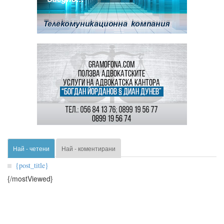
Най - четени
Най - коментирани
{post_title}
{/mostViewed}