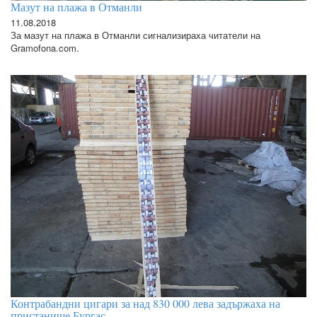
Мазут на плажа в Отманли
11.08.2018
За мазут на плажа в Отманли сигнализираха читатели на
Gramofona.com.
Контрабандни цигари за над 830 000 лева задържаха на
пристанище Бургас