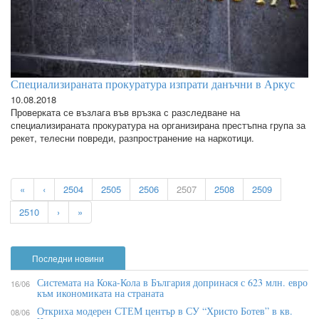
Специализираната прокуратура изпрати данъчни в Аркус
10.08.2018
Проверката се възлага във връзка с разследване на
специализираната прокуратура на организирана престъпна група за
рекет, телесни повреди, разпространение на наркотици.
«
‹
2504
2505
2506
2507
2508
2509
2510
›
»
Последни новини
Системата на Кока-Кола в България допринася с 623 млн. евро
16/06
към икономиката на страната
Откриха модерен СТЕМ център в СУ “Христо Ботев” в кв.
08/06