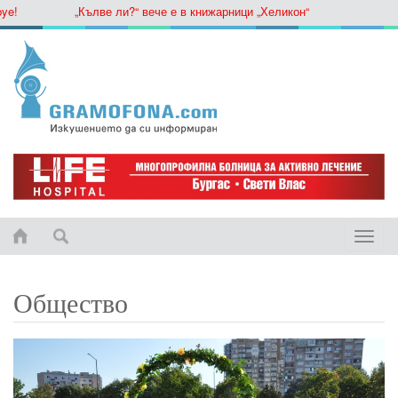
„Кълве ли?“ вече е в книжарници „Хеликон“
Toggle
naviga
Общество