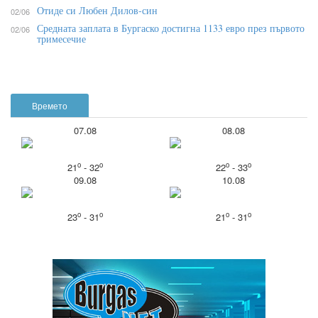
Отиде си Любен Дилов-син
02/06
Средната заплата в Бургаско достигна 1133 евро през първото
02/06
тримесечие
Времето
07.08
08.08
o
o
o
o
21
- 32
22
- 33
09.08
10.08
o
o
o
o
23
- 31
21
- 31