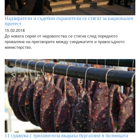
Надзиратели и съдебни охранители се стягат за национален
протест
15.02.2018
До новата серия от недоволства се стигна след поредното
проваляне на преговорите между синдикатите и правосъдното
министерство.
11 суджука с трихинелоза вкараха бургазлии в болницата