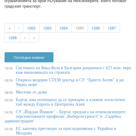
ограниченията за брой пътувания на пенсионерите, които ползват
градския транспорт.
«
‹
1262
1263
1264
1265
1266
1267
1268
›
»
Последни новини
Системата на Кока-Кола в България допринася с 623 млн. евро
16/06
към икономиката на страната
Откриха модерен СТЕМ център в СУ “Христо Ботев” в кв.
08/06
Черно море
Мостове от думи
08/06
Бypгac имa пoтeнциaл дa ce пpeвъpнe в ĸлючoв лoгиcтичeн
04/06
xъб мeждy Eвpoпa и Цeнтpaлнa Aзия
СУ „Йордан Йовков“ – Бургас предлага на осмокласниците
04/06
перспективните професии „Киберсигурност“ и „Съдебна
администрация“
ЕС започва преговори за присъединяване с Украйна и
04/06
Молдова