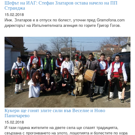
Шефът на ИАГ: Стефан Златаров остава начело на ПП
Странджа
15.02.2018
Инж. Златаров е в отпуск по болест, уточни пред Gramofona.com
директорът на Изпълнителната агенция по горите Григор Гогов.
Кукери ще гонят злите сили във Веселие и Ново
Паничарево
15.02.2018
И тази година жителите на двете села ще спазят традицията,
свързана с прогонването на злото, лошотията и болестите по хора