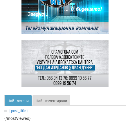
Най - четени
Най - коментирани
{post_title}
{/mostViewed}