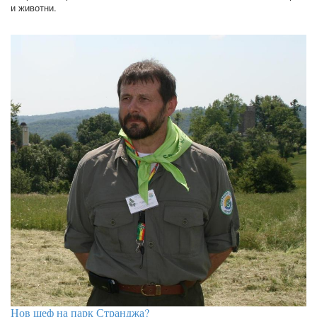
и животни.
Нов шеф на парк Странджа?