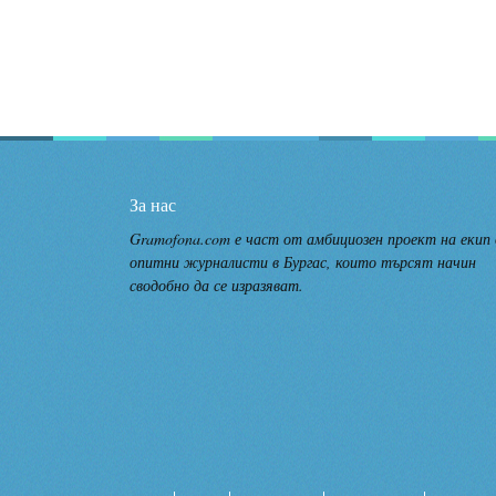
За нас
Gramofona.com е част от амбициозен проект на екип
опитни журналисти в Бургас, които търсят начин
сводобно да се изразяват.