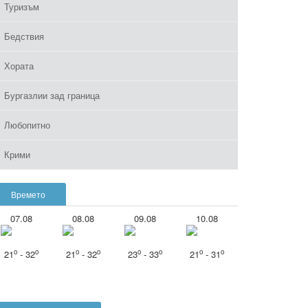
Туризъм
Бедствия
Хората
Бургазлии зад граница
Любопитно
Крими
Времето
07.08
08.08
09.08
10.08
o
o
o
o
o
o
o
o
21
- 32
21
- 32
23
- 33
21
- 31