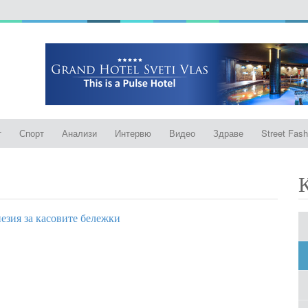
т
Спорт
Анализи
Интервю
Видео
Здраве
Street Fash
езия за касовите бележки