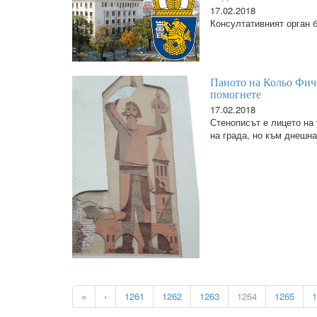
17.02.2018
Консултативният орган 
Паното на Кольо Фиче
помогнете
17.02.2018
Стенописът е лицето на
на града, но към днешна
«
‹
1261
1262
1263
1264
1265
1