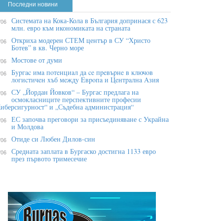
Последни новини
Системата на Кока-Кола в България допринася с 623
/06
млн. евро към икономиката на страната
Откриха модерен СТЕМ център в СУ “Христо
/06
Ботев” в кв. Черно море
Мостове от думи
/06
Бypгac имa пoтeнциaл дa ce пpeвъpнe в ĸлючoв
/06
лoгиcтичeн xъб мeждy Eвpoпa и Цeнтpaлнa Aзия
СУ „Йордан Йовков“ – Бургас предлага на
/06
осмокласниците перспективните професии
иберсигурност“ и „Съдебна администрация“
ЕС започва преговори за присъединяване с Украйна
/06
и Молдова
Отиде си Любен Дилов-син
/06
Средната заплата в Бургаско достигна 1133 евро
/06
през първото тримесечие