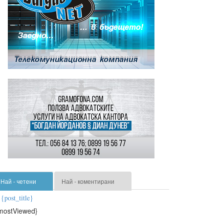
Най - четени
Най - коментирани
{post_title}
mostViewed}