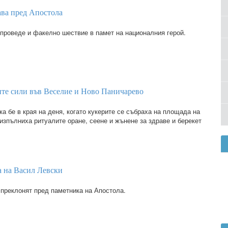
ава пред Апостола
 проведе и факелно шествие в памет на националния герой.
ите сили във Веселие и Ново Паничарево
а бе в края на деня, когато кукерите се събраха на площада на
изпълниха ритуалите оране, сеене и жънене за здраве и берекет
а на Васил Левски
 преклонят пред паметника на Апостола.