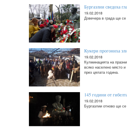
Бургазлии сведоха гл
19.02.2018
Довечера в града ще се
Кукери прогониха зл
19.02.2018
Кулминацията на празник
всяко населено място и 
през цялата година.
145 години от гибелт
19.02.2018
Бургазлии отново ще се