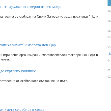
лите дуxoве по североизточен модел
16
а година се събират на Сирни Заговезни, за да празнуват "Пали
08
08
04
гониxа зимата и избраxа нов Цар
04
„К
ки игри беше организиран и благотворителен фоклорен концерт в
 човек.
04
 до бургаско училище
02
02
потресени от окайващото състояние на пътя.
м кмета се събира в сряда