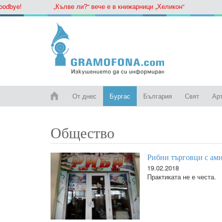
ye!
„Кълве ли?“ вече е в книжарници „Хеликон“
От днес
Бургас
България
Свят
Ар
Общество
Рибни търговци с амн
19.02.2018
Практиката не е честа.