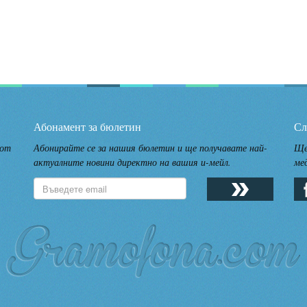
Абонамент за бюлетин
Сл
 от
Абонирайте се за нашия бюлетин и ще получавате най-
Ще
актуалните новини директно на вашия и-мейл.
ме