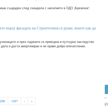
беше създаден след скандала с насилието в ОДЗ „Брезичка“.
то върху фасадата на Строителния се руши, вижте как да
 училището и през годините се превърна в културно наследство
 дата е доста амортизиран и не прави добро впечатление.
266
1267
›
»
{/