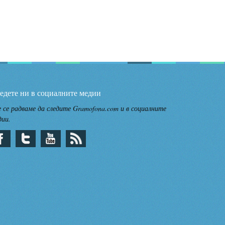
едете ни в социалните медии
 се радваме да следите Gramofona.com и в социалните
дии.