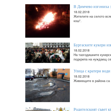
В Димчево изгoниxа з
18.02.2018
Жителите на селото всяк
кош".
Бургаските кукери из
18.02.2018
На тазгодишните кукерс
подкрепа на нуждаещ се
Улица с кратери води
18.02.2018
Живеещите в района са 
Родителският съвет къ