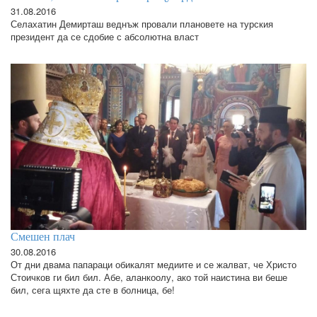
31.08.2016
Селахатин Демирташ веднъж провали плановете на турския
президент да се сдобие с абсолютна власт
Смешен плач
30.08.2016
От дни двама папараци обикалят медиите и се жалват, че Христо
Стоичков ги бил бил. Абе, аланкоолу, ако той наистина ви беше
бил, сега щяхте да сте в болница, бе!