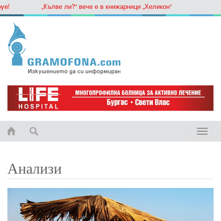
„Кълве ли?“ вече е в книжарници „Хеликон“
Toggle
naviga
Анализи