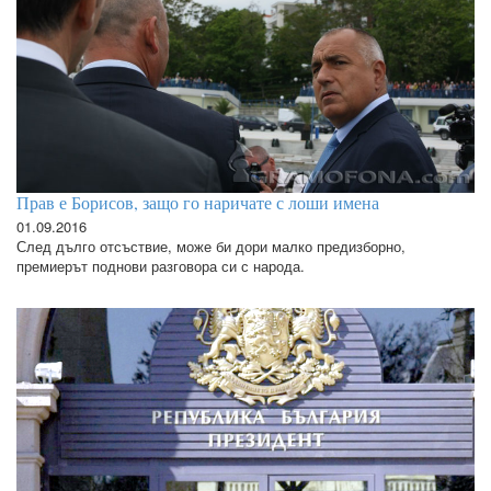
Прав е Борисов, защо го наричате с лоши имена
01.09.2016
След дълго отсъствие, може би дори малко предизборно,
премиерът поднови разговора си с народа.