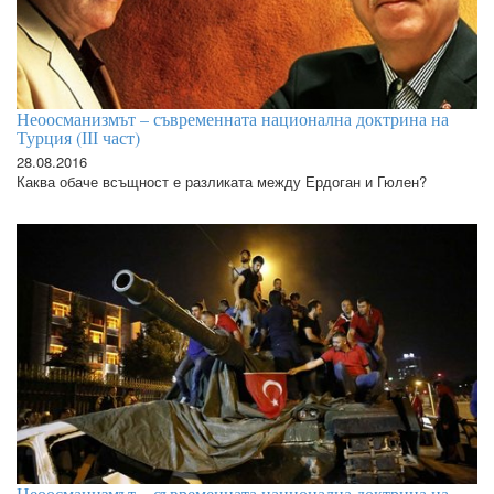
Неоосманизмът – съвременната национална доктрина на
Турция (ІІІ част)
28.08.2016
Каква обаче всъщност е разликата между Ердоган и Гюлен?
Неоосманизмът – съвременната национална доктрина на