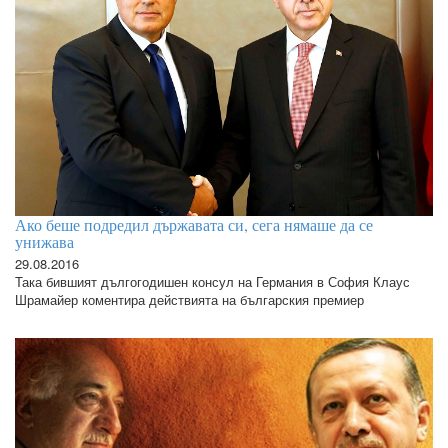
Ако беше подредил държавата си, сега нямаше да се
унижава
29.08.2016
Така бившият дългогодишен консул на Германия в София Клаус
Шрамайер коментира действията на българския премиер