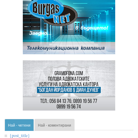
Най - четени
Най - коментирани
{post_title}