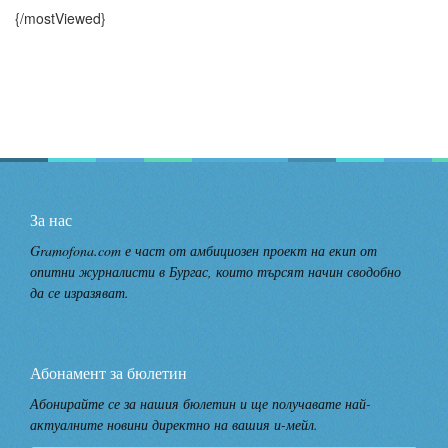
{/mostViewed}
За нас
Gramofona.com е част от амбициозен проект на екип от
опитни журналисти в Бургас, които търсят начин сводобно
да се изразяват.
Абонамент за бюлетин
Абонирайте се за нашия бюлетин и ще получавате най-
актуалните новини директно на вашия и-мейл.