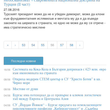
Турция (ІІ част)
27.08.2016
Турският президент може да не е убеден демократ, може да клони
към фундаменталния ислямизъм и мечтата му да е да въведе
законите на шериата в страната, но едно не може да му се отрече -
има стратегическо мислене
«
‹
53
54
55
56
57
58
›
Последни новини
Системата на Кока-Кола в България допринася с 623 млн. евро
16/06
към икономиката на страната
Откриха модерен СТЕМ център в СУ “Христо Ботев” в кв.
08/06
Черно море
Мостове от думи
08/06
Бypгac имa пoтeнциaл дa ce пpeвъpнe в ĸлючoв лoгиcтичeн
04/06
xъб мeждy Eвpoпa и Цeнтpaлнa Aзия
СУ „Йордан Йовков“ – Бургас предлага на осмокласниците
04/06
перспективните професии „Киберсигурност“ и „Съдебна