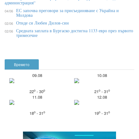
администрация“
ЕС започва преговори за присъединяване с Украйна и
04/06
Молдова
Отиде си Любен Дилов-син
02/06
Средната заплата в Бургаско достигна 1133 евро през първото
02/06
тримесечие
Времето
09.08
10.08
o
o
o
o
22
- 30
21
- 31
11.08
12.08
o
o
o
o
18
- 31
19
- 31