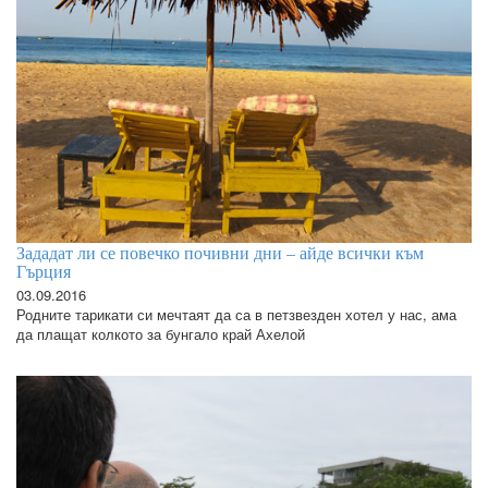
Зададат ли се повечко почивни дни – айде всички към
Гърция
03.09.2016
Родните тарикати си мечтаят да са в петзвезден хотел у нас, ама
да плащат колкото за бунгало край Ахелой