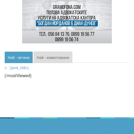
Най - четени
Най - коментирани
{post_title}
{/mostViewed}