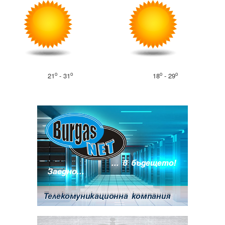
o
o
o
o
21
- 31
18
- 29