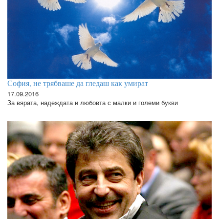
София, не трябваше да гледаш как умират
17.09.2016
За вярата, надеждата и любовта с малки и големи букви