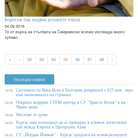
Борисов пак надяна розовите очила
04.09.2016
То от върха на стълбата на Смирненски всичко изглежда много
хубаво
«
‹
52
53
54
55
56
57
58
›
Последни новини
Системата на Кока-Кола в България допринася с 623 млн. евро
16/06
към икономиката на страната
Откриха модерен СТЕМ център в СУ “Христо Ботев” в кв.
08/06
Черно море
Мостове от думи
08/06
Бypгac имa пoтeнциaл дa ce пpeвъpнe в ĸлючoв лoгиcтичeн
04/06
xъб мeждy Eвpoпa и Цeнтpaлнa Aзия
СУ „Йордан Йовков“ – Бургас предлага на осмокласниците
04/06