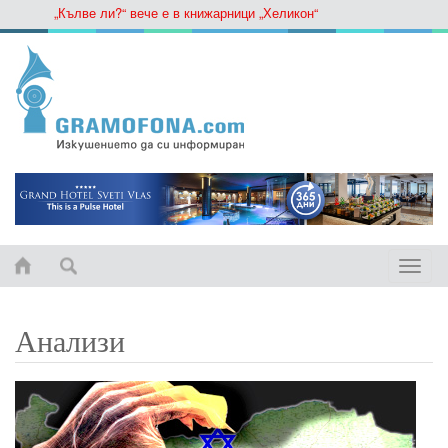
„Кълве ли?“ вече е в книжарници „Хеликон“
Toggle
naviga
Анализи