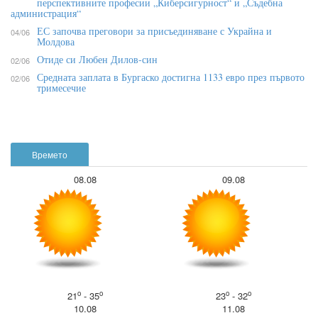
перспективните професии „Киберсигурност“ и „Съдебна
администрация“
ЕС започва преговори за присъединяване с Украйна и
04/06
Молдова
Отиде си Любен Дилов-син
02/06
Средната заплата в Бургаско достигна 1133 евро през първото
02/06
тримесечие
Времето
08.08
09.08
o
o
o
o
21
- 35
23
- 32
10.08
11.08