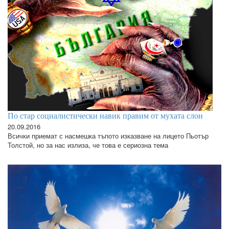
По стар социалистически навик правим от мухата слон
20.09.2016
Всички приемат с насмешка тъпото изказване на лицето Пьотър
Толстой, но за нас излиза, че това е сериозна тема