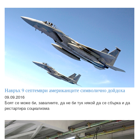
Навръх 9 септември американците символично дойдоха
09.09.2016
Боят се може би, завалиите, да не би тук някой да се сбърка и да
рестартира социализма