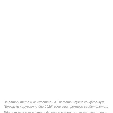
За авторитета и важността на Третата научна конференция
"Бургаски хирургични дни 2026" вече има премного свидетелства.
Едно от тях е пълната подкрепа към форума от страна на проф.