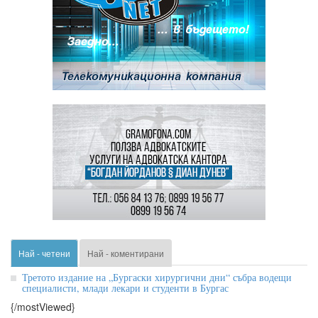
Най - четени
Най - коментирани
Третото издание на „Бургаски хирургични дни“ събра водещи
специалисти, млади лекари и студенти в Бургас
{/mostViewed}