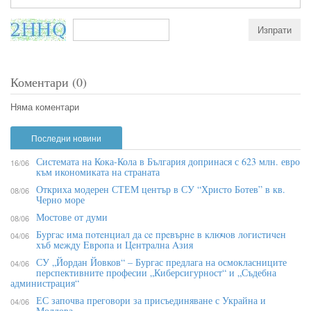
Коментари (0)
Няма коментари
Последни новини
Системата на Кока-Кола в България допринася с 623 млн. евро
16/06
към икономиката на страната
Откриха модерен СТЕМ център в СУ “Христо Ботев” в кв.
08/06
Черно море
Мостове от думи
08/06
Бypгac имa пoтeнциaл дa ce пpeвъpнe в ĸлючoв лoгиcтичeн
04/06
xъб мeждy Eвpoпa и Цeнтpaлнa Aзия
СУ „Йордан Йовков“ – Бургас предлага на осмокласниците
04/06
перспективните професии „Киберсигурност“ и „Съдебна
администрация“
ЕС започва преговори за присъединяване с Украйна и
04/06
Молдова