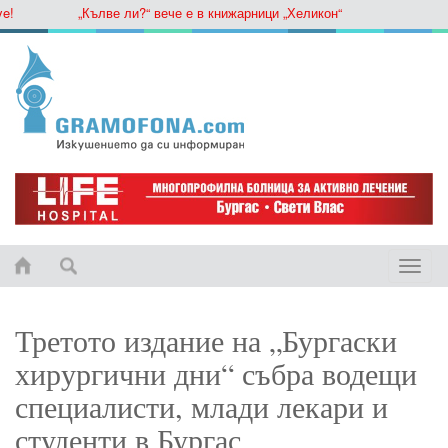
„Кълве ли?“ вече е в книжарници „Хеликон“
Toggle
naviga
Третото издание на „Бургаски
хирургични дни“ събра водещи
специалисти, млади лекари и
студенти в Бургас