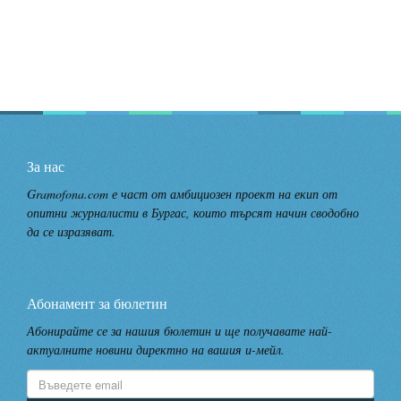
За нас
Gramofona.com е част от амбициозен проект на екип от
опитни журналисти в Бургас, които търсят начин сводобно
да се изразяват.
Абонамент за бюлетин
Абонирайте се за нашия бюлетин и ще получавате най-
актуалните новини директно на вашия и-мейл.