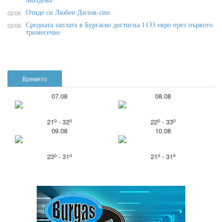
Отиде си Любен Дилов-син
02/06
Средната заплата в Бургаско достигна 1133 евро през първото
02/06
тримесечие
Времето
07.08
08.08
o
o
o
o
21
- 32
22
- 33
09.08
10.08
o
o
o
o
23
- 31
21
- 31