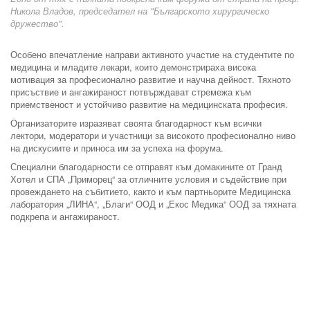
Никола Владов, председател на "Българското хирургическо
дружество".
Особено впечатление направи активното участие на студентите по
медицина и младите лекари, които демонстрираха висока
мотивация за професионално развитие и научна дейност. Тяхното
присъствие и ангажираност потвърждават стремежа към
приемственост и устойчиво развитие на медицинската професия.
Организаторите изразяват своята благодарност към всички
лектори, модератори и участници за високото професионално ниво
на дискусиите и приноса им за успеха на форума.
Специални благодарности се отправят към домакините от Гранд
Хотел и СПА „Приморец“ за отличните условия и съдействие при
провеждането на събитието, както и към партньорите Медицинска
лаборатория „ЛИНА“, „Благи“ ООД и „Екос Медика“ ООД за тяхната
подкрепа и ангажираност.