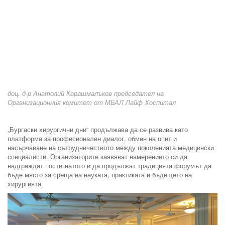
доц. д-р Анатолий Карашмалъков председател на
Организационния комитет от МБАЛ Лайф Хоспитал
„Бургаски хирургични дни“ продължава да се развива като
платформа за професионален диалог, обмен на опит и
насърчаване на сътрудничеството между поколенията медицински
специалисти. Организаторите заявяват намерението си да
надграждат постигнатото и да продължат традицията форумът да
бъде място за среща на науката, практиката и бъдещето на
хирургията.