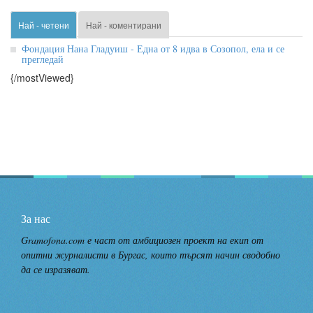
Най - четени
Най - коментирани
Фондация Нана Гладуиш - Една от 8 идва в Созопол, ела и се
прегледай
{/mostViewed}
За нас
Gramofona.com е част от амбициозен проект на екип от
опитни журналисти в Бургас, които търсят начин сводобно
да се изразяват.