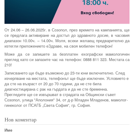
От 24.06 – 26.06.2025г. в Созопол, през времето на кампанията, ще
се предлага активиране на достъп до здравното досие, в часовия
диапазон 10.00ч. – 14.00ч. Моля, всеки желаещ предварително да
изтегли приложението еЗдраве, на своя мобилен телефон!
Може да се запишете за безплатен ехографски мамологичен
преглед като си запазите час на телефон: 0888 811 323. Местата са
210!
Записването ще бъде възможно до 23-ти юни включително. След
изчерпване на местата, телефонът ще бъде изключен. Условието е
да сте на възраст от 20 до 70 години, да не сте била
диагностицирана с рак на гърдата и да не сте бременна.
Прегледите ще се извършват в сградата на Общински съвет
Созопол, улица "Аполония" 34, от д-р Младен Младенов, мамолог-
гинеколог от ПСАГБ „Света София“, гр. София.
Нов коментар
Име