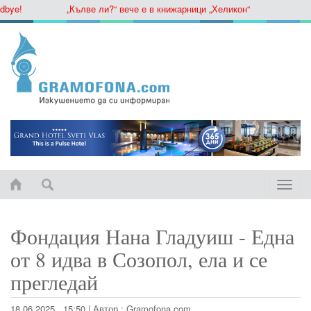
ye!
„Кълве ли?“ вече е в книжарници „Хеликон“
Toggle
naviga
Фондация Нана Гладуиш - Една
от 8 идва в Созопол, ела и се
прегледай
18.06.2025 , 15:50
|
Автор :
Gramofona.com