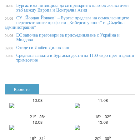
Бypгac имa пoтeнциaл дa ce пpeвъpнe в ĸлючoв лoгиcтичeн
04/06
xъб мeждy Eвpoпa и Цeнтpaлнa Aзия
СУ „Йордан Йовков“ – Бургас предлага на осмокласниците
04/06
перспективните професии „Киберсигурност“ и „Съдебна
администрация“
ЕС започва преговори за присъединяване с Украйна и
04/06
Молдова
Отиде си Любен Дилов-син
02/06
Средната заплата в Бургаско достигна 1133 евро през първото
02/06
тримесечие
Времето
10.08
11.08
o
o
o
o
21
- 28
18
- 32
12.08
13.08
o
o
o
o
18
- 31
20
- 30