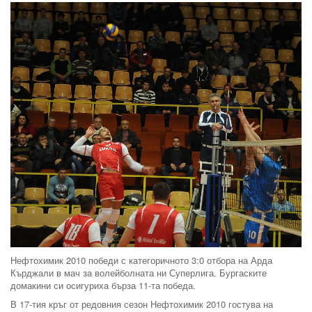
Нефтохимик 2010 победи с категоричното 3:0 отбора на Арда
Кърджали в мач за волейболната ни Суперлига. Бургаските
домакини си осигуриха бърза 11-та победа.
В 17-тия кръг от редовния сезон Нефтохимик 2010 гостува на