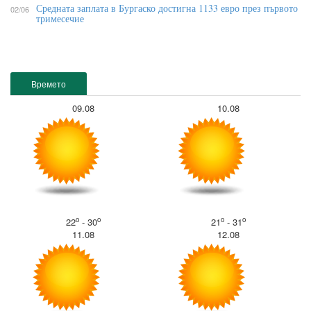
Средната заплата в Бургаско достигна 1133 евро през първото
02/06
тримесечие
Времето
09.08
10.08
o
o
o
o
22
- 30
21
- 31
11.08
12.08