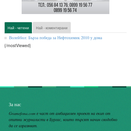
Най - четени
Най - коментирани
Волейбол: Бърза победа за Нефтохимик 2010 у дома
{/mostViewed}
За нас
Gramofona.com е част от амбициозен проект на екип от
опитни журналисти в Бургас, които търсят начин сводобно
да се изразяват.