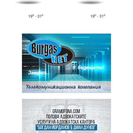
o
o
o
o
19
- 31
19
- 31