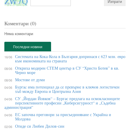
Коментари (0)
Няма коментари
Последни новини
Системата на Кока-Кола в България допринася с 623 млн. евро
16/06
към икономиката на страната
Откриха модерен СТЕМ център в СУ “Христо Ботев” в кв.
08/06
Черно море
Мостове от думи
08/06
Бypгac имa пoтeнциaл дa ce пpeвъpнe в ĸлючoв лoгиcтичeн
04/06
xъб мeждy Eвpoпa и Цeнтpaлнa Aзия
СУ „Йордан Йовков“ – Бургас предлага на осмокласниците
04/06
перспективните професии „Киберсигурност“ и „Съдебна
администрация“
ЕС започва преговори за присъединяване с Украйна и
04/06
Молдова
Отиде си Любен Дилов-син
02/06