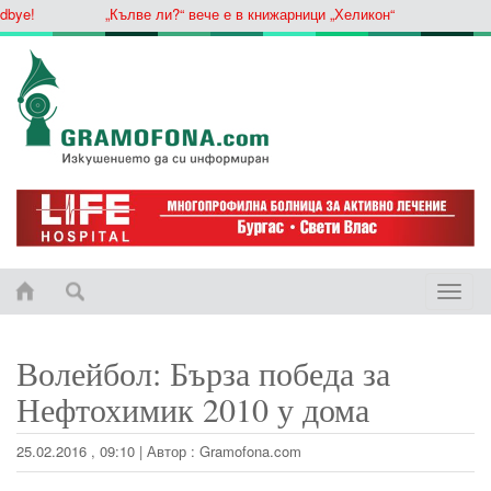
e!
„Кълве ли?“ вече е в книжарници „Хеликон“
Toggle
naviga
Волейбол: Бърза победа за
Нефтохимик 2010 у дома
25.02.2016 , 09:10
|
Автор :
Gramofona.com