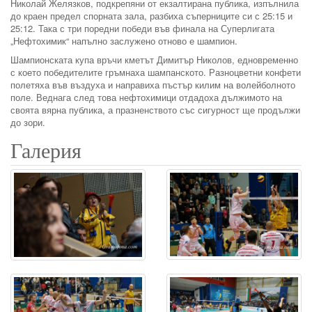
Николай Желязков, подкрепяни от екзалтирана публика, изпълнила
до краен предел спорната зала, разбиха съперниците си с 25:15 и
25:12. Така с три поредни победи във финала на Суперлигата
„Нефтохимик“ напълно заслужено отново е шампион.
Шампионската купа връчи кметът Димитър Николов, едновременно
с което победителите гръмнаха шампанското. Разноцветни конфети
полетяха във въздуха и направиха пъстър килим на волейболното
поле. Веднага след това нефтохимици отдадоха дължимото на
своята вярна публика, а празненството със сигурност ще продължи
до зори.
Галерия