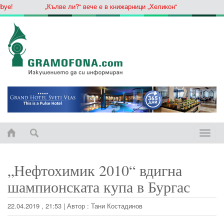
„Кълве ли?“ вече е в книжарници „Хеликон“
Toggle
naviga
„Нефтохимик 2010“ вдигна
шампионската купа в Бургас
22.04.2019 , 21:53
|
Автор :
Тани Костадинов