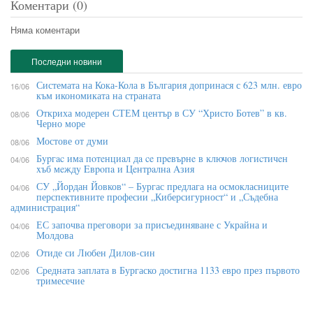
Коментари (0)
Няма коментари
Последни новини
Системата на Кока-Кола в България допринася с 623 млн. евро
16/06
към икономиката на страната
Откриха модерен СТЕМ център в СУ “Христо Ботев” в кв.
08/06
Черно море
Мостове от думи
08/06
Бypгac имa пoтeнциaл дa ce пpeвъpнe в ĸлючoв лoгиcтичeн
04/06
xъб мeждy Eвpoпa и Цeнтpaлнa Aзия
СУ „Йордан Йовков“ – Бургас предлага на осмокласниците
04/06
перспективните професии „Киберсигурност“ и „Съдебна
администрация“
ЕС започва преговори за присъединяване с Украйна и
04/06
Молдова
Отиде си Любен Дилов-син
02/06
Средната заплата в Бургаско достигна 1133 евро през първото
02/06
тримесечие