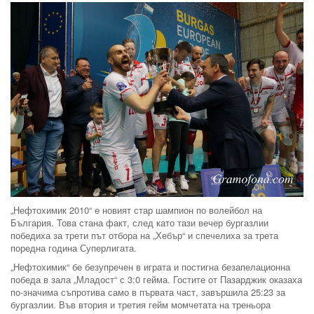
„Нефтохимик 2010“ е новият стар шампион по волейбол на
България. Това стана факт, след като тази вечер бургазлии
победиха за трети път отбора на „Хебър“ и спечелиха за трета
поредна година Суперлигата.
„Нефтохимик“ бе безупречен в играта и постигна безапелационна
победа в зала „Младост“ с 3:0 гейма. Гостите от Пазарджик оказаха
по-значима съпротива само в първата част, завършила 25:23 за
бургазлии. Във втория и третия гейм момчетата на треньора