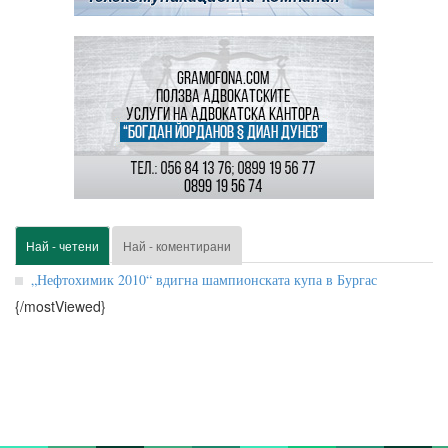
Най - четени
Най - коментирани
„Нефтохимик 2010“ вдигна шампионската купа в Бургас
{/mostViewed}