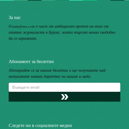
За нас
Gramofona.com е част от амбициозен проект на екип от
опитни журналисти в Бургас, които търсят начин сводобно
да се изразяват.
Абонамент за бюлетин
Абонирайте се за нашия бюлетин и ще получавате най-
актуалните новини директно на вашия и-мейл.
Следете ни в социалните медии