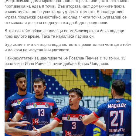
„Нефтохимик“ доминираха напълно в първата част, като оставиха
противника на едва 8 точки. Във втората част домакините поеха
инициативата, но не успяха да удържат темпото. Впоследствие
играта продължи равностойно, но след 11-ата точка бургазлии се
откъснаха и до края не допуснаха да бъде преодолени.
В третия гейм обаче севлиевци се мобилизираха и бяха водещи
през цялото време. Така те намалиха пасива си.
Бургаският тим си върна водачеството в решителния четвърти гейм
и до края не изпусна инициативата.
Най-резултатен за шампионите бе Розалин Пенчев с 18 точки, 15
реализира Иван Раич, 11 точки добави Денис Чавдаров.