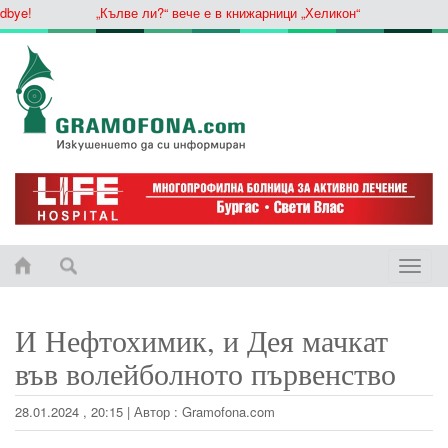
e!
„Кълве ли?“ вече е в книжарници „Хеликон“
Toggle
naviga
И Нефтохимик, и Дея мачкат
във волейболното първенство
28.01.2024 , 20:15
|
Автор :
Gramofona.com