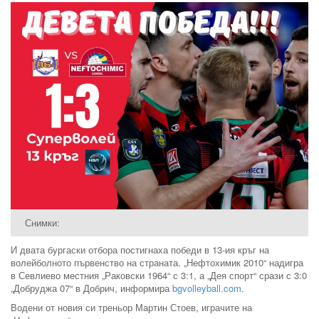
Снимки:
И двата бургаски отбора постигнаха победи в 13-ия кръг на
волейболното първенство на страната. „Нефтохимик 2010“ надигра
в Севлиево местния „Раковски 1964“ с 3:1, а „Дея спорт“ срази с 3:0
„Добруджа 07“ в Добрич, информира
bgvolleyball.com
.
Водени от новия си треньор Мартин Стоев, играчите на