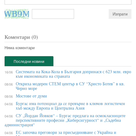
Коментари (0)
Няма коментари
Последни новини
Системата на Кока-Кола в България допринася с 623 млн. евро
16/06
към икономиката на страната
Откриха модерен СТЕМ център в СУ “Христо Ботев” в кв.
08/06
Черно море
Мостове от думи
08/06
Бypгac имa пoтeнциaл дa ce пpeвъpнe в ĸлючoв лoгиcтичeн
04/06
xъб мeждy Eвpoпa и Цeнтpaлнa Aзия
СУ „Йордан Йовков“ – Бургас предлага на осмокласниците
04/06
перспективните професии „Киберсигурност“ и „Съдебна
администрация“
ЕС започва преговори за присъединяване с Украйна и
04/06