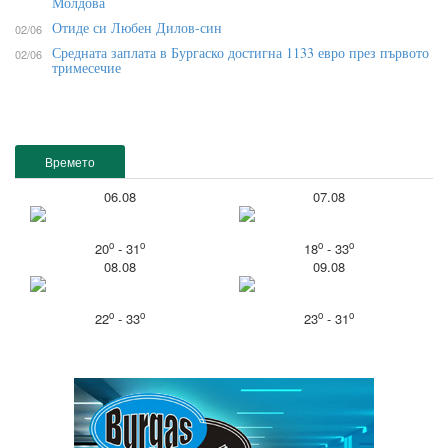
Молдова
Отиде си Любен Дилов-син
02/06
Средната заплата в Бургаско достигна 1133 евро през първото
02/06
тримесечие
Времето
06.08
07.08
o
o
o
o
20
- 31
18
- 33
08.08
09.08
o
o
o
o
22
- 33
23
- 31