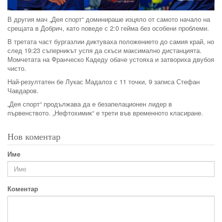
В другия мач „Дея спорт“ доминираше изцяло от самото начало на
срещата в Добрич, като поведе с 2:0 гейма без особени проблеми.
В третата част бургазлии диктуваха положението до самия край, но
след 19:23 съперникът успя да скъси максимално дистанцията.
Момчетата на Франческо Кадеду обаче устояха и затвориха двубоя
чисто.
Най-резултатен бе Лукас Мадалоз с 11 точки, 9 записа Стефан
Чавдаров.
„Дея спорт“ продължава да е безапелационен лидер в
първенството. „Нефтохимик“ е трети във временното класиране.
Нов коментар
Име
Коментар