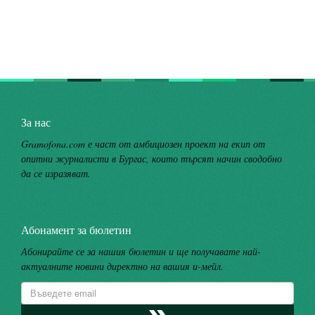
За нас
Gramofona.com е част от амбициозен проект на екип от
опитни журналисти в Бургас, които търсят начин сводобно
да се изразяват.
Абонамент за бюлетин
Абонирайте се за нашия бюлетин и ще получавате най-
актуалните новини директно на вашия и-мейл.