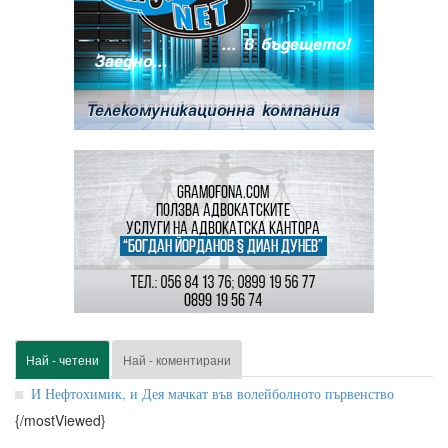
Най - четени
Най - коментирани
И Нефтохимик, и Дея мачкат във волейболното първенство
{/mostViewed}