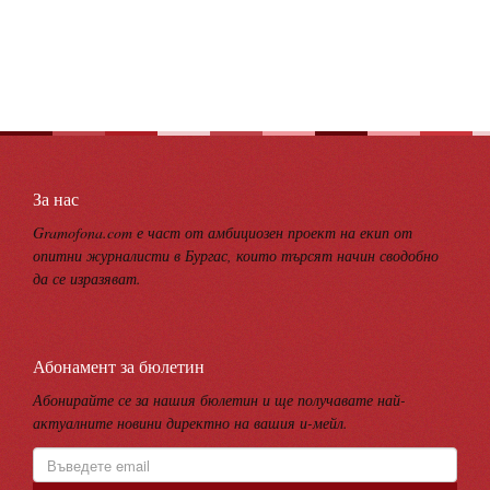
За нас
Gramofona.com е част от амбициозен проект на екип от
опитни журналисти в Бургас, които търсят начин сводобно
да се изразяват.
Абонамент за бюлетин
Абонирайте се за нашия бюлетин и ще получавате най-
актуалните новини директно на вашия и-мейл.