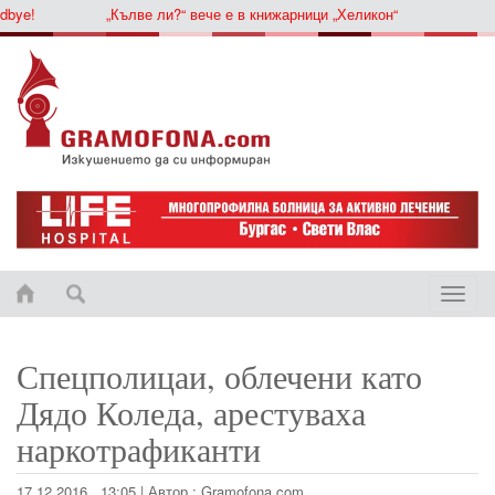
ye!
„Кълве ли?“ вече е в книжарници „Хеликон“
Toggle
naviga
Спецполицаи, облечени като
Дядо Коледа, арестуваха
наркотрафиканти
17.12.2016 , 13:05 | Автор : Gramofona.com