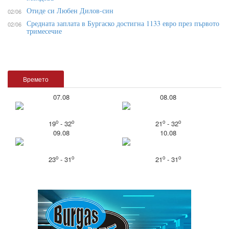
Отиде си Любен Дилов-син
02/06
Средната заплата в Бургаско достигна 1133 евро през първото
02/06
тримесечие
Времето
07.08
08.08
o
o
o
o
19
- 32
21
- 32
09.08
10.08
o
o
o
o
23
- 31
21
- 31