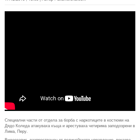
Специални части от отдела за борба с наркотиците в костюми на
Дядо Коледа атакуваха къща и арестуваха четирима заподозрени в
Лима, Перу.
Видеозапис, разпространен от полицейското управление, показва