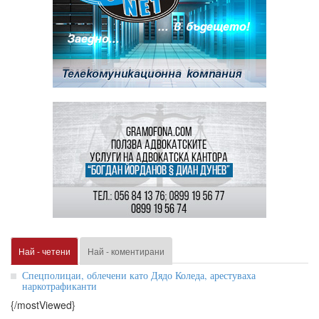
Най - четени
Най - коментирани
Спецполицаи, облечени като Дядо Коледа, арестуваха
наркотрафиканти
{/mostViewed}