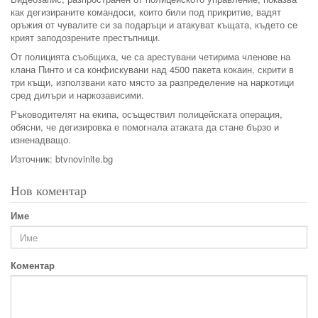
как дегизираните командоси, които били под прикритие, вадят
оръжия от чувалите си за подаръци и атакуват къщата, където се
крият заподозрените престъпници.
От полицията съобщиха, че са арестувани четирима членове на
клана Пинто и са конфискувани над 4500 пакета кокаин, скрити в
три къщи, използвани като място за разпределение на наркотици
сред дилъри и наркозависими.
Ръководителят на екипа, осъществил полицейската операция,
обясни, че дегизировка е помогнала атаката да стане бързо и
изненадващо.
Източник: btvnovinite.bg
Нов коментар
Име
Коментар