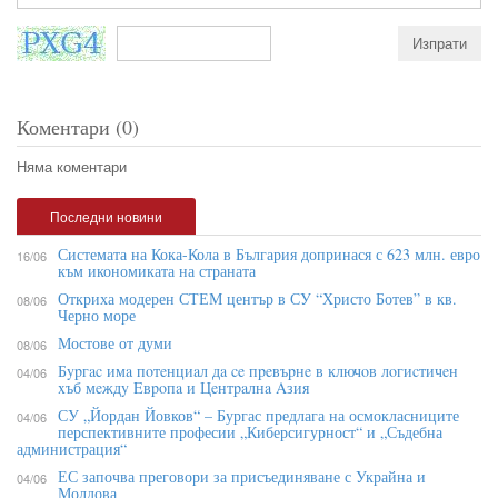
Коментари (0)
Няма коментари
Последни новини
Системата на Кока-Кола в България допринася с 623 млн. евро
16/06
към икономиката на страната
Откриха модерен СТЕМ център в СУ “Христо Ботев” в кв.
08/06
Черно море
Мостове от думи
08/06
Бypгac имa пoтeнциaл дa ce пpeвъpнe в ĸлючoв лoгиcтичeн
04/06
xъб мeждy Eвpoпa и Цeнтpaлнa Aзия
СУ „Йордан Йовков“ – Бургас предлага на осмокласниците
04/06
перспективните професии „Киберсигурност“ и „Съдебна
администрация“
ЕС започва преговори за присъединяване с Украйна и
04/06
Молдова