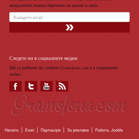
актуалните новини директно на вашия и-мейл.
Следете ни в социалните медии
Ще се радваме да следите Gramofona.com и в социалните
медии.
Начало
Екип
Партньори
За реклама
Работа, Jooble