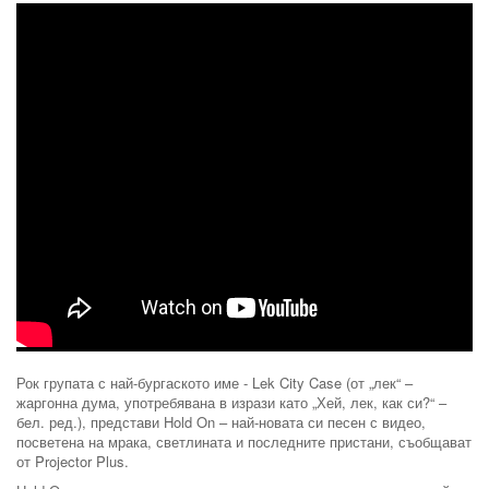
Рок групата с най-бургаското име - Lek City Case (от „лек“ –
жаргонна дума, употребявана в изрази като „Хей, лек, как си?“ –
бел. ред.), представи Hold On – най-новата си песен с видео,
посветена на мрака, светлината и последните пристани, съобщават
от Projector Plus.