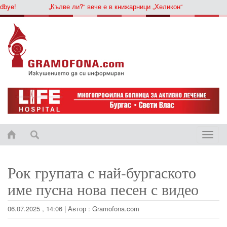
ye!
„Кълве ли?“ вече е в книжарници „Хеликон“
Toggle
naviga
Рок групата с най-бургаското
име пусна нова песен с видео
06.07.2025 , 14:06 | Автор : Gramofona.com