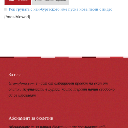
Рок групата с най-бургаското име пусна нова песен с видео
{/mostViewed}
За нас
Gramofona.com е част от амбициозен проект на екип от
опитни журналисти в Бургас, които търсят начин сводобно
да се изразяват.
Абонамент за бюлетин
Абонирайте се за нашия бюлетин и ще получавате най-