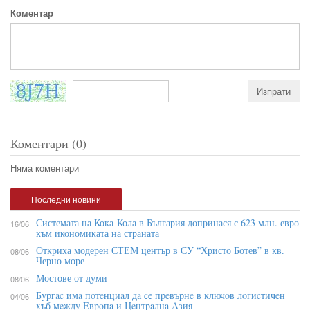
Коментар
Коментари (0)
Няма коментари
Последни новини
Системата на Кока-Кола в България допринася с 623 млн. евро
16/06
към икономиката на страната
Откриха модерен СТЕМ център в СУ “Христо Ботев” в кв.
08/06
Черно море
Мостове от думи
08/06
Бypгac имa пoтeнциaл дa ce пpeвъpнe в ĸлючoв лoгиcтичeн
04/06
xъб мeждy Eвpoпa и Цeнтpaлнa Aзия