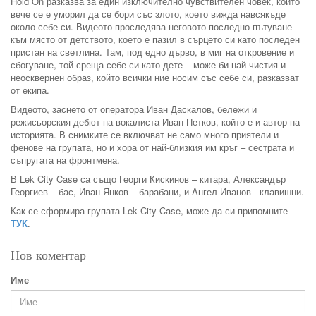
Hold On разказва за един изключително чувствителен човек, който
вече се е уморил да се бори със злото, което вижда навсякъде
около себе си. Видеото проследява неговото последно пътуване –
към място от детството, което е пазил в сърцето си като последен
пристан на светлина. Там, под едно дърво, в миг на откровение и
сбогуване, той среща себе си като дете – може би най-чистия и
неосквернен образ, който всички ние носим със себе си, разказват
от екипа.
Видеото, заснето от оператора Иван Даскалов, бележи и
режисьорския дебют на вокалиста Иван Петков, който е и автор на
историята. В снимките се включват не само много приятели и
фенове на групата, но и хора от най-близкия им кръг – сестрата и
съпругата на фронтмена.
В Lek City Case са също Георги Кискинов – китара, Александър
Георгиев – бас, Иван Янков – барабани, и Aнгел Иванов - клавишни.
Как се сформира групата Lek City Case, може да си припомните
ТУК
.
Нов коментар
Име