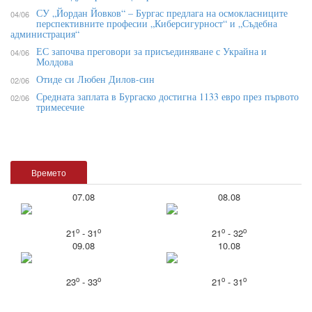
СУ „Йордан Йовков“ – Бургас предлага на осмокласниците
04/06
перспективните професии „Киберсигурност“ и „Съдебна
администрация“
ЕС започва преговори за присъединяване с Украйна и
04/06
Молдова
Отиде си Любен Дилов-син
02/06
Средната заплата в Бургаско достигна 1133 евро през първото
02/06
тримесечие
Времето
07.08
08.08
o
o
o
o
21
- 31
21
- 32
09.08
10.08
o
o
o
o
23
- 33
21
- 31