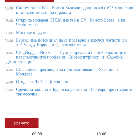
Системата на Кока-Кола в България допринася с 623 млн. евро
16/06
към икономиката на страната
Откриха модерен СТЕМ център в СУ “Христо Ботев” в кв.
08/06
Черно море
Мостове от думи
08/06
Бypгac имa пoтeнциaл дa ce пpeвъpнe в ĸлючoв лoгиcтичeн
04/06
xъб мeждy Eвpoпa и Цeнтpaлнa Aзия
СУ „Йордан Йовков“ – Бургас предлага на осмокласниците
04/06
перспективните професии „Киберсигурност“ и „Съдебна
администрация“
ЕС започва преговори за присъединяване с Украйна и
04/06
Молдова
Отиде си Любен Дилов-син
02/06
Средната заплата в Бургаско достигна 1133 евро през първото
02/06
тримесечие
Времето
09.08
10.08