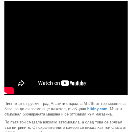
Пиян мъж от руския град Апатити открадна МТЛБ от тренировъчна
база, за да си вземе още алкохол, съобщава
hibiny.com
. Мъжът
отмъкнал бронираната машина и се отправил към магазина.
По пътя той смазала няколко автомобила, а след това се врязъл
във витрините. От охранителните камери се вижда как той слиза от