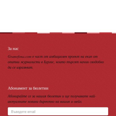
За нас
Gramofona.com е част от амбициозен проект на екип от
опитни журналисти в Бургас, които търсят начин сводобно
да се изразяват.
Абонамент за бюлетин
Абонирайте се за нашия бюлетин и ще получавате най-
актуалните новини директно на вашия и-мейл.