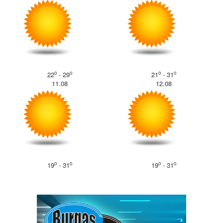
o
o
o
o
22
- 29
21
- 31
11.08
12.08
o
o
o
o
19
- 31
19
- 31