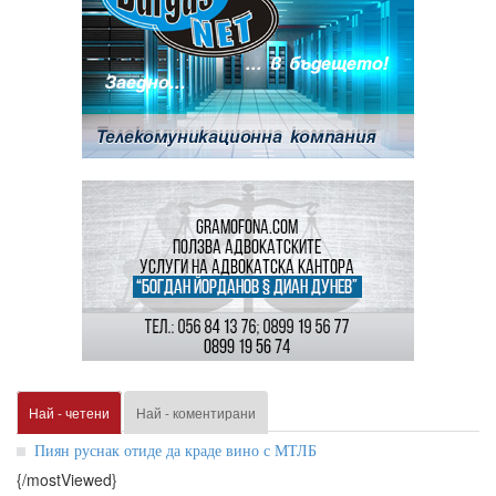
Най - четени
Най - коментирани
Пиян руснак отиде да краде вино с МТЛБ
{/mostViewed}