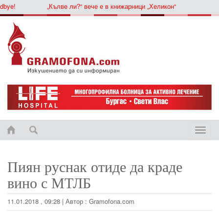
ye!
„Кълве ли?“ вече е в книжарници „Хеликон“
Toggle
naviga
Пиян руснак отиде да краде
вино с МТЛБ
11.01.2018 , 09:28 | Автор : Gramofona.com