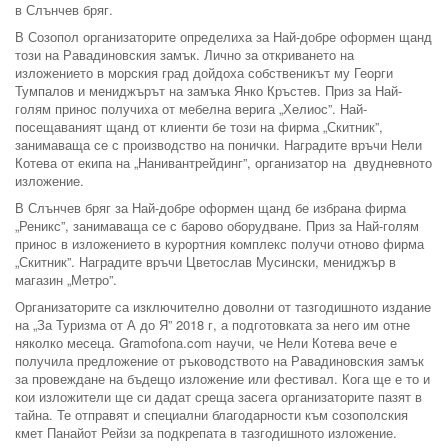
в Слънчев бряг.
В Созопол организаторите определиха за Най-добре оформен щанд
този на Равадиновския замък. Лично за откриването на
изложението в морския град дойдоха собственикът му Георги
Тумпалов и мениджърът на замъка Янко Кръстев. Приз за Най-
голям принос получиха от мебелна верига „Хелиос”. Най-
посещаваният щанд от клиенти бе този на фирма „Скитник”,
занимаваща се с производство на понички. Наградите връчи Нели
Котева от екипа на „Нанивантрейдинг”, организатор на двудневното
изложение.
В Слънчев бряг за Най-добре оформен щанд бе избрана фирма
„Реникс”, занимаваща се с барово оборудване. Приз за Най-голям
принос в изложението в курортния комплекс получи отново фирма
„Скитник”. Наградите връчи Цветослав Мусински, мениджър в
магазин „Метро”.
Организаторите са изключително доволни от тазгодишното издание
на „За Туризма от А до Я” 2018 г, а подготовката за него им отне
няколко месеца. Gramofona.com научи, че Нели Котева вече е
получила предложение от ръководството на Равадиновския замък
за провеждане на бъдещо изложение или фестивал. Кога ще е то и
кои изложители ще си дадат среща засега организаторите пазят в
тайна. Те отправят и специални благодарности към созополския
кмет Панайот Рейзи за подкрепата в тазгодишното изложение.