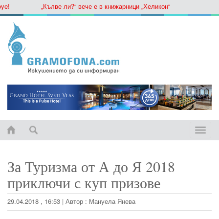
„Кълве ли?“ вече е в книжарници „Хеликон“
Toggle
naviga
За Туризма от А до Я 2018
приключи с куп призове
29.04.2018 , 16:53
|
Автор :
Мануела Янева