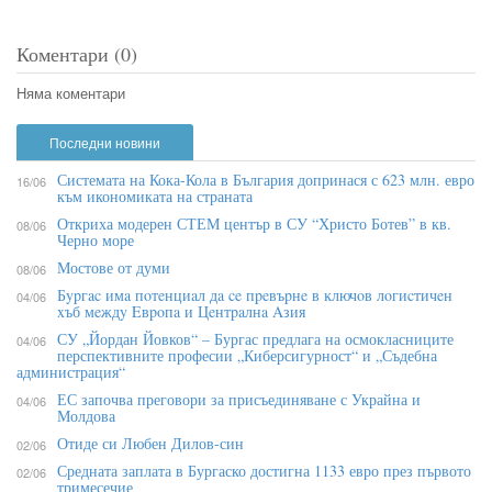
Коментари (0)
Няма коментари
Последни новини
Системата на Кока-Кола в България допринася с 623 млн. евро
16/06
към икономиката на страната
Откриха модерен СТЕМ център в СУ “Христо Ботев” в кв.
08/06
Черно море
Мостове от думи
08/06
Бypгac имa пoтeнциaл дa ce пpeвъpнe в ĸлючoв лoгиcтичeн
04/06
xъб мeждy Eвpoпa и Цeнтpaлнa Aзия
СУ „Йордан Йовков“ – Бургас предлага на осмокласниците
04/06
перспективните професии „Киберсигурност“ и „Съдебна
администрация“
ЕС започва преговори за присъединяване с Украйна и
04/06
Молдова
Отиде си Любен Дилов-син
02/06
Средната заплата в Бургаско достигна 1133 евро през първото
02/06
тримесечие