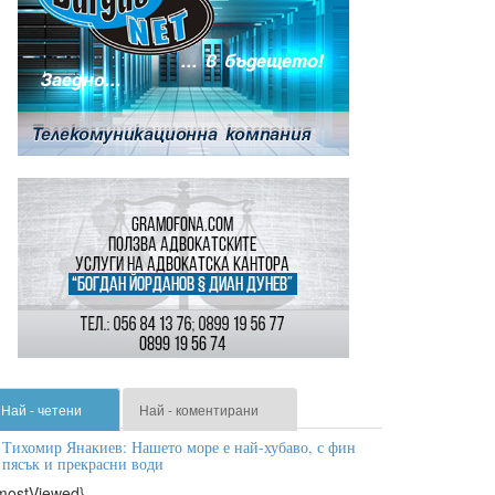
Най - четени
Най - коментирани
Тихомир Янакиев: Нашето море е най-хубаво, с фин
пясък и прекрасни води
mostViewed}