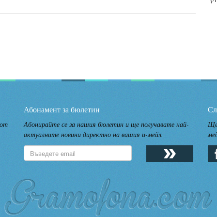
Абонамент за бюлетин
Сл
 от
Абонирайте се за нашия бюлетин и ще получавате най-
Ще
актуалните новини директно на вашия и-мейл.
ме