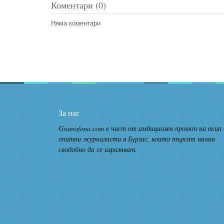
Коментари (0)
Няма коментари
За нас
Gramofona.com е част от амбициозен проект на екип
опитни журналисти в Бургас, които търсят начин
сводобно да се изразяват.