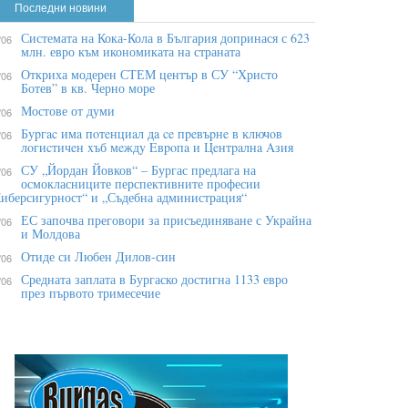
Последни новини
Системата на Кока-Кола в България допринася с 623
/06
млн. евро към икономиката на страната
Откриха модерен СТЕМ център в СУ “Христо
/06
Ботев” в кв. Черно море
Мостове от думи
/06
Бypгac имa пoтeнциaл дa ce пpeвъpнe в ĸлючoв
/06
лoгиcтичeн xъб мeждy Eвpoпa и Цeнтpaлнa Aзия
СУ „Йордан Йовков“ – Бургас предлага на
/06
осмокласниците перспективните професии
иберсигурност“ и „Съдебна администрация“
ЕС започва преговори за присъединяване с Украйна
/06
и Молдова
Отиде си Любен Дилов-син
/06
Средната заплата в Бургаско достигна 1133 евро
/06
през първото тримесечие