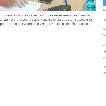
16
ди. Цените също не са високи“. Това заяви кметът на Созопол
цел да посети курорти в други държави, за да сравни условията
08
урорт за два дни и сам се е убедил, че по нашето Черноморие
08
04
04
„К
04
02
02