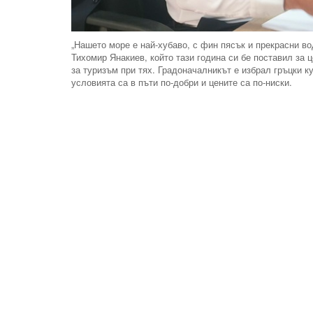
„Нашето море е най-хубаво, с фин пясък и прекрасни во
Тихомир Янакиев, който тази година си бе поставил за 
за туризъм при тях. Градоначалникът е избрал гръцки к
условията са в пъти по-добри и цените са по-ниски.