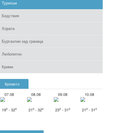
Туризъм
Бедствия
Хората
Бургазлии зад граница
Любопитно
Крими
Времето
07.08
08.08
09.08
10.08
o
o
o
o
o
o
o
o
19
- 32
21
- 32
23
- 31
21
- 31