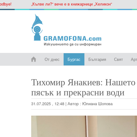
e!
„Кълве ли?“ вече е в книжарници „Хеликон“
От днес
Бургас
България
Свят
Ар
Тихомир Янакиев: Нашето 
пясък и прекрасни води
31.07.2025 , 12:48
|
Автор :
Юлиана Шопова