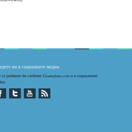
едете ни в социалните медии
 се радваме да следите Gramofona.com и в социалните
дии.