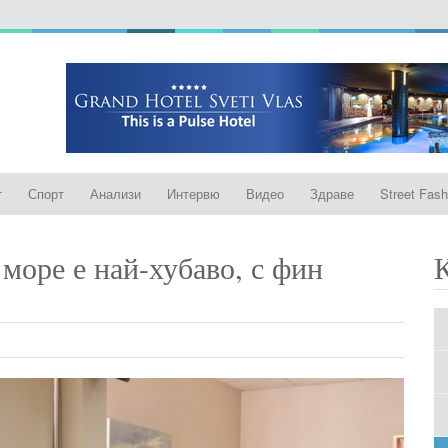
т
Спорт
Анализи
Интервю
Видео
Здраве
Street Fash
море е най-хубаво, с фин