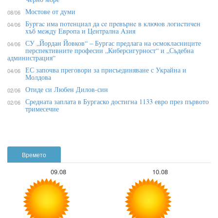
Мостове от думи
08/06
Бypгac имa пoтeнциaл дa ce пpeвъpнe в ĸлючoв лoгиcтичeн
04/06
xъб мeждy Eвpoпa и Цeнтpaлнa Aзия
СУ „Йордан Йовков“ – Бургас предлага на осмокласниците
04/06
перспективните професии „Киберсигурност“ и „Съдебна
администрация“
ЕС започва преговори за присъединяване с Украйна и
04/06
Молдова
Отиде си Любен Дилов-син
02/06
Средната заплата в Бургаско достигна 1133 евро през първото
02/06
тримесечие
Времето
09.08
10.08