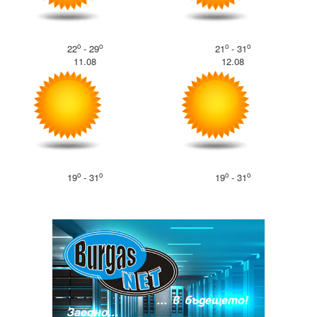
o
o
o
o
22
- 29
21
- 31
11.08
12.08
o
o
o
o
19
- 31
19
- 31