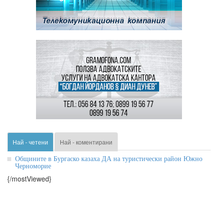
Най - четени
Най - коментирани
Общините в Бургаско казаха ДА на туристически район Южно
Черноморие
{/mostViewed}