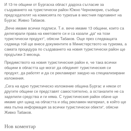
И 13-те общини от Бургаска област дадоха съгласие за
създаването на туристически район Южно Черноморие, съобщи
председателят на комисията по туризъм в местния парламент на
Бургас Живко Табаков.
„Вече имаме всички подписи. Т.е. вече имаме 13 общини, които са
делегирали права на кметовете си и са казали „да“ на този
туристически продукт“, обясни Табаков. Още през следващата
седмица той ще внесе документите в Министерството на туризма, а
самата процедура по създаването на новия туристически район ще
продължи 3 месеца.
Предимството на новия туристическия район е, че така всички
общини в областта ще могат да обединят туристическия си
продукт, да работят и да се рекламират заедно на специализирани
изложения.
„Сега на едно туристическо изложение община Бургас и някои от
другите общини се представят самостоятелно, а останалите не са
заделили средства и ги няма. С туристическия район обаче ще
имаме цял щанд на областта и общ рекламен материал, в който ще
има пълна информация за всички туристически обекти“, обясни
Живко Табаков.
Нов коментар