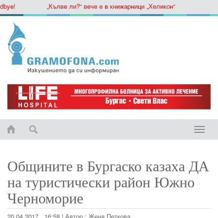
e!
„Кълве ли?“ вече е в книжарници „Хеликон“
Toggle
naviga
Общините в Бургаско казаха ДА
на туристически район Южно
Черноморие
20.04.2017 , 16:58
|
Автор :
Женя Петкова