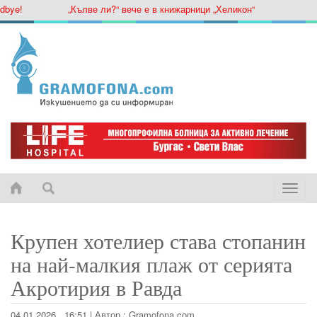
ye!
„Кълве ли?“ вече е в книжарници „Хеликон“
Toggle
naviga
Крупен хотелиер става стопанин
на най-малкия плаж от серията
Акротирия в Равда
04.01.2026 , 16:51
|
Автор :
Gramofona.com