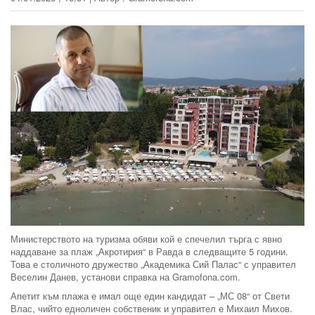
Министерството на туризма обяви кой е спечелил търга с явно
наддаване за плаж „Акротирия“ в Равда в следващите 5 години.
Това е столичното дружество „Академика Сий Палас“ с управител
Веселин Данев, установи справка на Gramofona.com.
Апетит към плажа е имал още един кандидат – „МС 08“ от Свети
Влас, чийто едноличен собственик и управител е Михаил Михов.