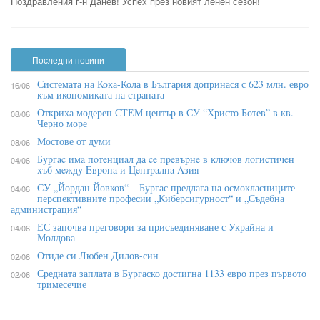
Поздравления г-н Данев! Успех през новият ленен сезон!
Последни новини
Системата на Кока-Кола в България допринася с 623 млн. евро
16/06
към икономиката на страната
Откриха модерен СТЕМ център в СУ “Христо Ботев” в кв.
08/06
Черно море
Мостове от думи
08/06
Бypгac имa пoтeнциaл дa ce пpeвъpнe в ĸлючoв лoгиcтичeн
04/06
xъб мeждy Eвpoпa и Цeнтpaлнa Aзия
СУ „Йордан Йовков“ – Бургас предлага на осмокласниците
04/06
перспективните професии „Киберсигурност“ и „Съдебна
администрация“
ЕС започва преговори за присъединяване с Украйна и
04/06
Молдова
Отиде си Любен Дилов-син
02/06
Средната заплата в Бургаско достигна 1133 евро през първото
02/06
тримесечие