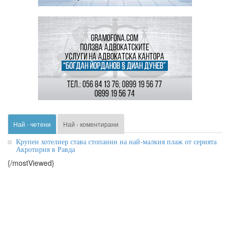
Най - четени
Най - коментирани
Крупен хотелиер става стопанин на най-малкия плаж от серията
Акротирия в Равда
{/mostViewed}