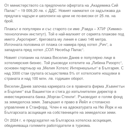
От министерството са предпочели офертата на „Академика Сий
Палас“ – 19 009,20 лв. с ДДС. Новият наемател се задължава да
предлага чадъри и шезлонги на цени не по-високи от 25 лв. на
брой.
Плажът е популярен и със старото си име „Равда – ХТИ“ (Химико-
технологичен институт). Той е най-малкият от серията плажове под
името „Акротирия“, бреговата му линия е само 146 метра.
Източната половина от плажа се намира пред хотел „Рич“, а
западната пред хотел „СОЛ Несебър Палас“.
Новият стопанин на плажа Веселин Данев е популярно лице в
хотелиерския бизнес. Той ръководи хотелите на „Либена Ризортс“,
основен партньор на „Мелия Хотелс Интернешънъл“ в България. С
над 3300 стаи групата осъществява 5% от хотелските нощувки в
страната и над 100 млн. лв. годишен оборот.
Веселин Данев започва кариерата си в правната фирма „Къвингтън
и Бърлинг“ във Вашингтон и стига до изпълнителен директор в
инвестиционната банка „Морган Стенли“. Ръководил е голям фонд
за земеделска земя. Завършил е право в Йейл и стопанско
управление в Станфорд. Член е на адвокатурата на Ню Йорк и на
Българската асоциация на собствениците на земеделски земи.
От 2024 г. е председател на Българска хотелска асоциация,
обединяваща големите работодатели в туризма.