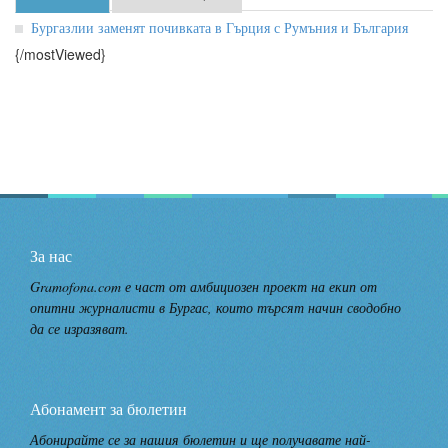
Бургазлии заменят почивката в Гърция с Румъния и България
{/mostViewed}
За нас
Gramofona.com е част от амбициозен проект на екип от
опитни журналисти в Бургас, които търсят начин сводобно
да се изразяват.
Абонамент за бюлетин
Абонирайте се за нашия бюлетин и ще получавате най-