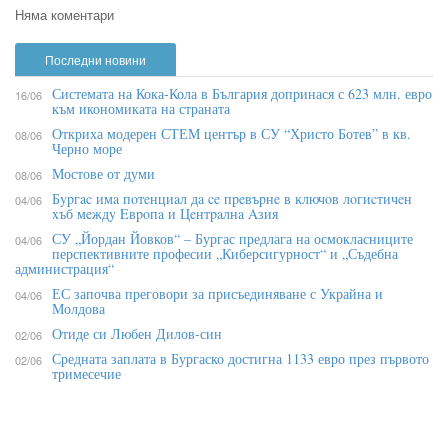
Няма коментари
Последни новини
Системата на Кока-Кола в България допринася с 623 млн. евро
16/06
към икономиката на страната
Откриха модерен СТЕМ център в СУ “Христо Ботев” в кв.
08/06
Черно море
Мостове от думи
08/06
Бypгac имa пoтeнциaл дa ce пpeвъpнe в ĸлючoв лoгиcтичeн
04/06
xъб мeждy Eвpoпa и Цeнтpaлнa Aзия
СУ „Йордан Йовков“ – Бургас предлага на осмокласниците
04/06
перспективните професии „Киберсигурност“ и „Съдебна
администрация“
ЕС започва преговори за присъединяване с Украйна и
04/06
Молдова
Отиде си Любен Дилов-син
02/06
Средната заплата в Бургаско достигна 1133 евро през първото
02/06
тримесечие