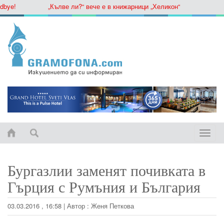
ye!
„Кълве ли?“ вече е в книжарници „Хеликон“
Toggle
naviga
Бургазлии заменят почивката в
Гърция с Румъния и България
03.03.2016 , 16:58
|
Автор :
Женя Петкова