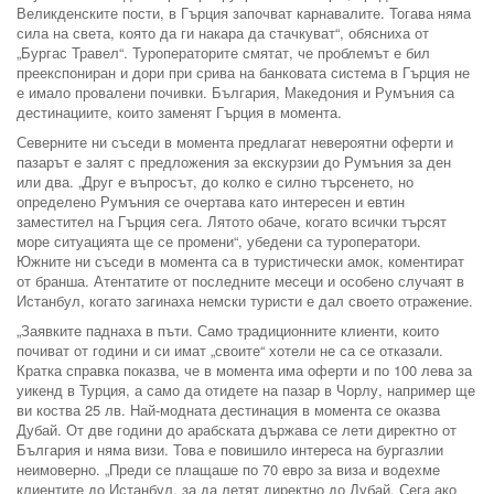
Великденските пости, в Гърция започват карнавалите. Тогава няма
сила на света, която да ги накара да стачкуват“, обясниха от
„Бургас Травел“. Туроператорите смятат, че проблемът е бил
преекспониран и дори при срива на банковата система в Гърция не
е имало провалени почивки. България, Македония и Румъния са
дестинациите, които заменят Гърция в момента.
Северните ни съседи в момента предлагат невероятни оферти и
пазарът е залят с предложения за екскурзии до Румъния за ден
или два. „Друг е въпросът, до колко е силно търсенето, но
определено Румъния се очертава като интересен и евтин
заместител на Гърция сега. Лятото обаче, когато всички търсят
море ситуацията ще се промени“, убедени са туроператори.
Южните ни съседи в момента са в туристически амок, коментират
от бранша. Атентатите от последните месеци и особено случаят в
Истанбул, когато загинаха немски туристи е дал своето отражение.
„Заявките паднаха в пъти. Само традиционните клиенти, които
почиват от години и си имат „своите“ хотели не са се отказали.
Кратка справка показва, че в момента има оферти и по 100 лева за
уикенд в Турция, а само да отидете на пазар в Чорлу, например ще
ви коства 25 лв. Най-модната дестинация в момента се оказва
Дубай. От две години до арабската държава се лети директно от
България и няма визи. Това е повишило интереса на бургазлии
неимоверно. „Преди се плащаше по 70 евро за виза и водехме
клиентите до Истанбул, за да летят директно до Дубай. Сега ако