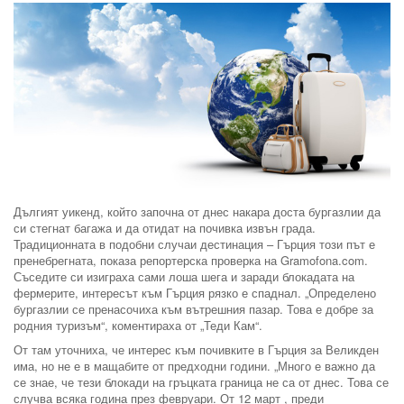
Дългият уикенд, който започна от днес накара доста бургазлии да
си стегнат багажа и да отидат на почивка извън града.
Традиционната в подобни случаи дестинация – Гърция този път е
пренебрегната, показа репортерска проверка на Gramofona.com.
Съседите си изиграха сами лоша шега и заради блокадата на
фермерите, интересът към Гърция рязко е спаднал. „Определено
бургазлии се пренасочиха към вътрешния пазар. Това е добре за
родния туризъм“, коментираха от „Теди Кам“.
От там уточниха, че интерес към почивките в Гърция за Великден
има, но не е в мащабите от предходни години. „Много е важно да
се знае, че тези блокади на гръцката граница не са от днес. Това се
случва всяка година през февруари. От 12 март , преди