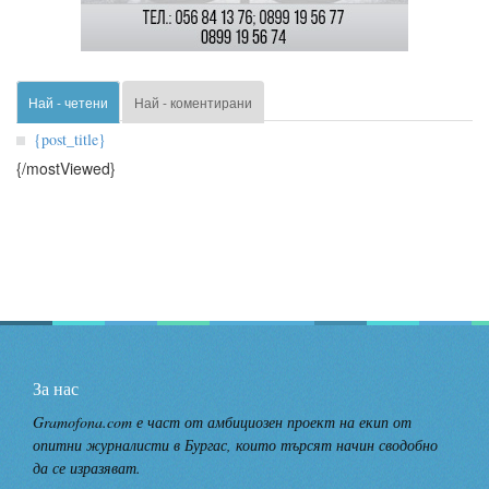
Най - четени
Най - коментирани
{post_title}
{/mostViewed}
За нас
Gramofona.com е част от амбициозен проект на екип от
опитни журналисти в Бургас, които търсят начин сводобно
да се изразяват.