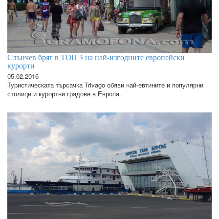
Слънчев бряг в ТОП 3 на най-изгодните европейски
курорти
05.02.2016
Туристическата търсачка Trivago обяви най-евтините и популярни
столици и курортни градове в Европа.