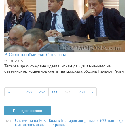
В Созопол обмислят Синя зона
29.01.2016
Тепърва ще обсъждаме идеята, искам да чуя и мнението на
съветниците, коментира кметът на морската община Панайот Рейзи.
«
‹
256
257
258
259
260
›
Последни новини
Системата на Кока-Кола в България допринася с 623 млн. евро
16/06
към икономиката на страната