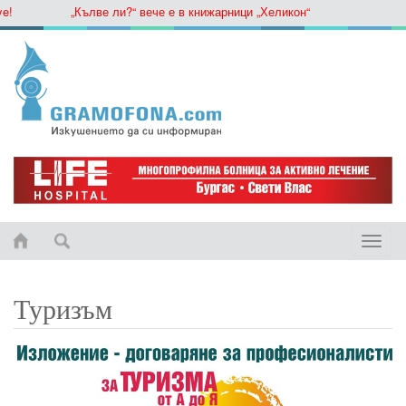
„Кълве ли?“ вече е в книжарници „Хеликон“
Toggle
naviga
Туризъм