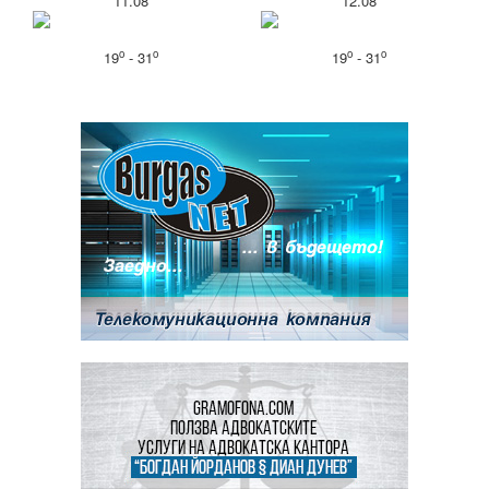
11.08
12.08
o
o
o
o
19
- 31
19
- 31