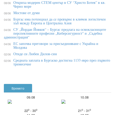
Откриха модерен СТЕМ център в СУ “Христо Ботев” в кв.
08/06
Черно море
Мостове от думи
08/06
Бypгac имa пoтeнциaл дa ce пpeвъpнe в ĸлючoв лoгиcтичeн
04/06
xъб мeждy Eвpoпa и Цeнтpaлнa Aзия
СУ „Йордан Йовков“ – Бургас предлага на осмокласниците
04/06
перспективните професии „Киберсигурност“ и „Съдебна
администрация“
ЕС започва преговори за присъединяване с Украйна и
04/06
Молдова
Отиде си Любен Дилов-син
02/06
Средната заплата в Бургаско достигна 1133 евро през първото
02/06
тримесечие
Времето
09.08
10.08
o
o
o
o
22
- 30
21
- 31