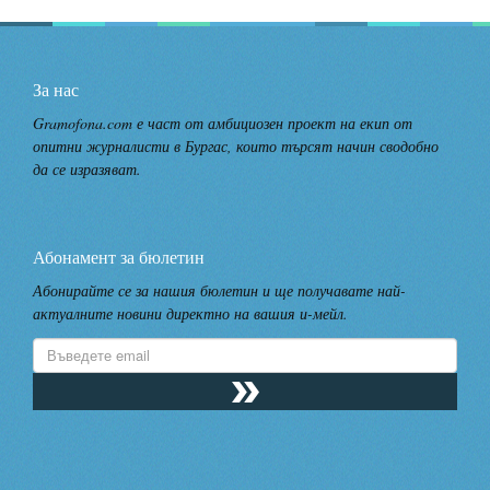
Нели Панайотова
За нас
2023-05-27 12:47:26
Gramofona.com е част от амбициозен проект на екип от
Гласувам за Вида Георгиева
опитни журналисти в Бургас, които търсят начин сводобно
да се изразяват.
Валери Банишки
Абонамент за бюлетин
2023-05-27 12:38:10
Абонирайте се за нашия бюлетин и ще получавате най-
гласувам за Вида Георгиева
актуалните новини директно на вашия и-мейл.
Emiliya Mihaylova
2023-05-27 11:56:56
Glasuvam za Vida Georgieva.