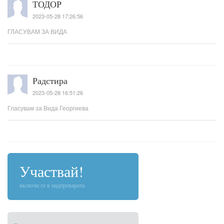
ТОДОР
2023-05-28 17:26:56
ГЛАСУВАМ ЗА ВИДА
Радстира
2023-05-28 16:51:26
Гласувам за Вида Георгиева
Дачо Петров
Участвай!
2023-05-28 15:14:52
Гласувам за Вида Георгиева/УСПЕХ
включи се в надпреварата