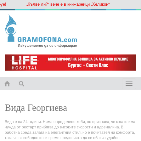
„Кълве ли?“ вече е в книжарници „Хеликон“
Toggle
naviga
Вида Георгиева
Вида е на 24 години. Няма определено хоби, но признава, че когато има
нужда от рестарт прибягва до високите скорости и адреналина. В
работна среда залага на елегантния стил, но е почитател на комфорта,
така че в свободното си време предпочита да се облича удобно.