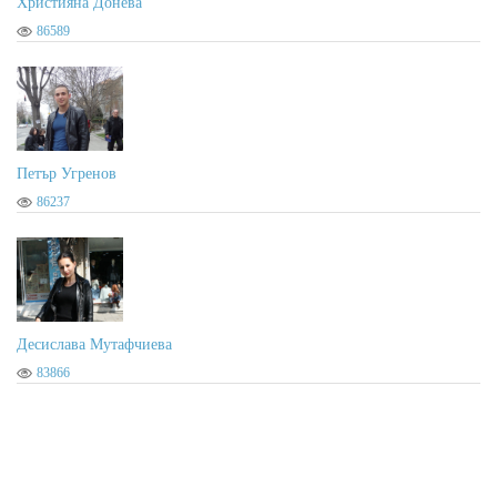
Християна Донева
86589
Ангил
2023-05-27 13:34:41
Гласувам
Петър Угренов
86237
Стефан Тодоров
2023-05-27 13:13:57
Гласувам за Вида Георгиева
Десислава Мутафчиева
83866
Светлана Власева
2023-05-27 13:00:58
Гласувам за Вида Георгиева