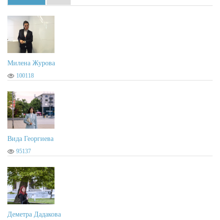
Lilyana Ilcheva
2023-05-28 01:38:54
Гласувам за Вида Георгиева
Милена Журова
100118
Марияна Каратеодорова
2023-05-27 19:51:32
Младо, съвременно момиче, без големи, напомни джуки и силикон
Вида Георгиева
95137
Иван Георгиев
2023-05-27 19:47:52
Вида Георгиева
Деметра Дадакова