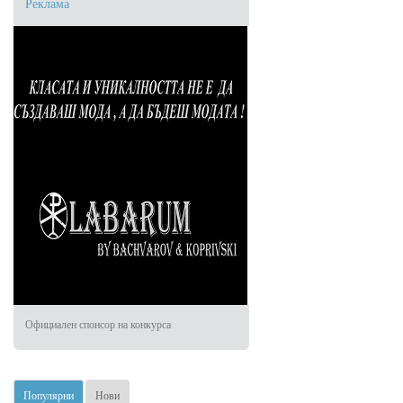
Реклама
Николай Колев
2023-05-28 13:53:35
Гласувам за Вида Георгиева
Мара Миланова-Петрова
2023-05-28 11:55:37
Чудесно момиче!Успех!
Венета Бинева
2023-05-28 08:03:08
Официален спонсор на конкурса
Прекрасна Вида !
Популярни
Нови