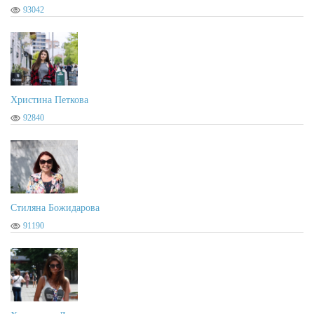
93042
Тунджай
2023-05-27 18:54:59
Гласувам
Христина Петкова
92840
Даниела Димова
2023-05-27 16:59:57
Гласувам за Вида Георгиева
Стиляна Божидарова
91190
Radostina Ivanova
2023-05-27 14:01:07
УСПЕХ!