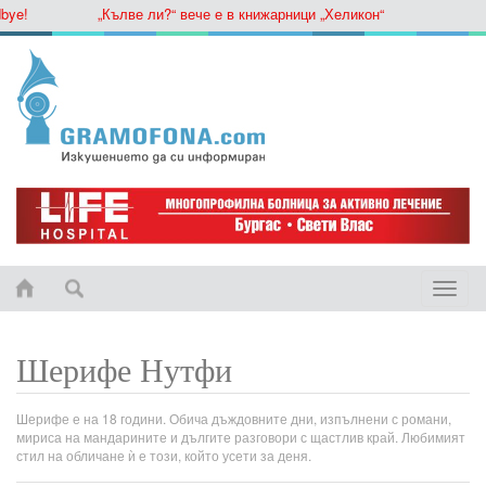
!
„Кълве ли?“ вече е в книжарници „Хеликон“
Toggle
naviga
Шерифе Нутфи
Шерифе е на 18 години. Обича дъждовните дни, изпълнени с романи,
мириса на мандарините и дългите разговори с щастлив край. Любимият
стил на обличане ѝ е този, който усети за деня.