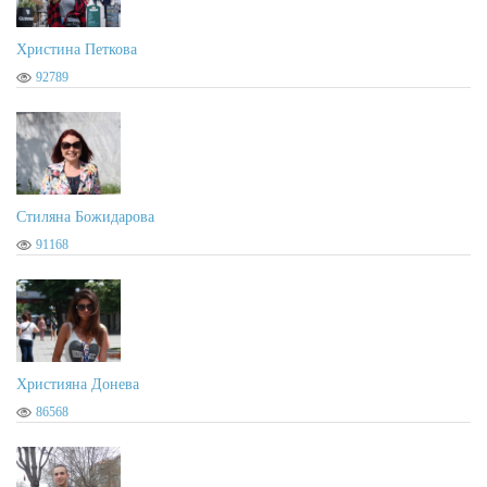
Христина Петкова
92789
Стиляна Божидарова
91168
Християна Донева
86568