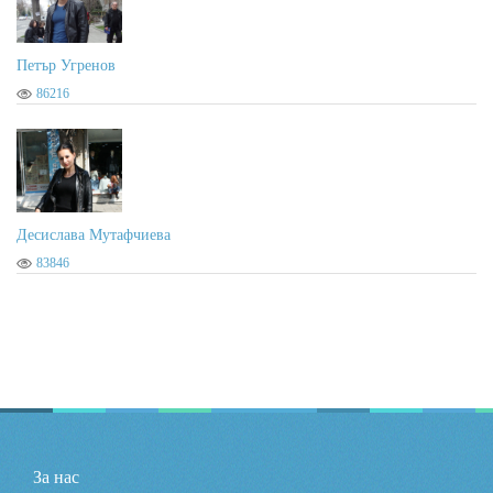
Петър Угренов
86216
Десислава Мутафчиева
83846
За нас