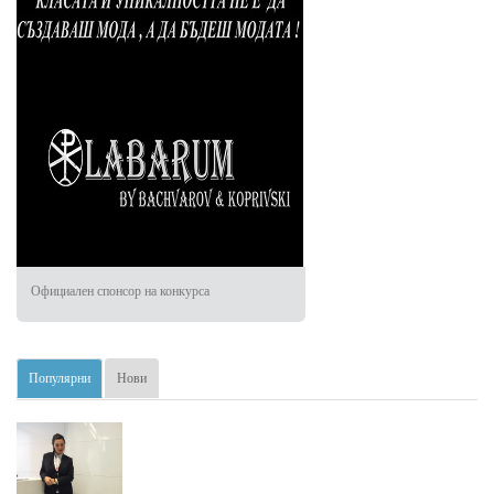
Официален спонсор на конкурса
Популярни
Нови