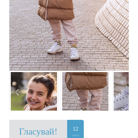
Гласувай!
12
гласа