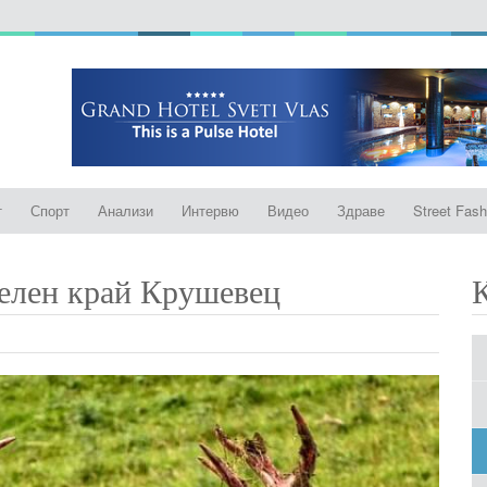
т
Спорт
Анализи
Интервю
Видео
Здраве
Street Fash
 елен край Крушевец