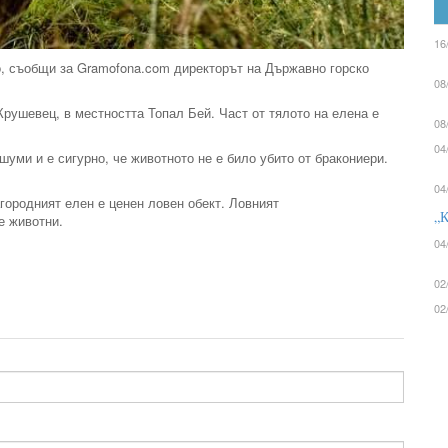
16
о, съобщи за Gramofona.com директорът на Държавно горско
08
рушевец, в местността Топал Бей. Част от тялото на елена е
08
04
шуми и е сигурно, че животното не е било убито от бракониери.
04
городният елен е ценен ловен обект. Ловният
„К
е животни.
04
02
02