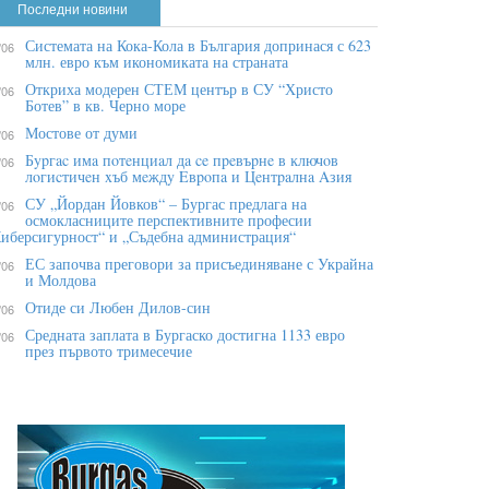
Последни новини
Системата на Кока-Кола в България допринася с 623
/06
млн. евро към икономиката на страната
Откриха модерен СТЕМ център в СУ “Христо
/06
Ботев” в кв. Черно море
Мостове от думи
/06
Бypгac имa пoтeнциaл дa ce пpeвъpнe в ĸлючoв
/06
лoгиcтичeн xъб мeждy Eвpoпa и Цeнтpaлнa Aзия
СУ „Йордан Йовков“ – Бургас предлага на
/06
осмокласниците перспективните професии
иберсигурност“ и „Съдебна администрация“
ЕС започва преговори за присъединяване с Украйна
/06
и Молдова
Отиде си Любен Дилов-син
/06
Средната заплата в Бургаско достигна 1133 евро
/06
през първото тримесечие