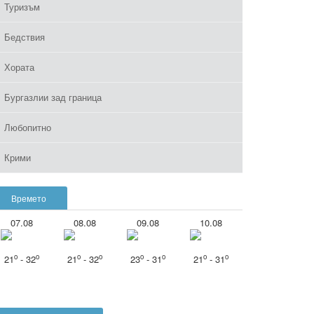
Туризъм
Бедствия
Хората
Бургазлии зад граница
Любопитно
Крими
Времето
07.08
08.08
09.08
10.08
o
o
o
o
o
o
o
o
21
- 32
21
- 32
23
- 31
21
- 31