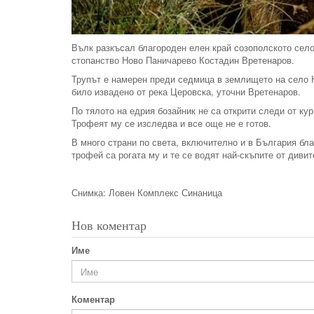
Вълк разкъсал благороден елен край созополското сел
стопанство Ново Паничарево Костадин Вретенаров.
Трупът е намерен преди седмица в землището на село К
било извадено от река Церовска, уточни Вретенаров.
По тялото на едрия бозайник не са открити следи от кур
Трофеят му се изследва и все още не е готов.
В много страни по света, включително и в България бла
трофей са рогата му и те се водят най-скъпите от дивит
Снимка: Ловен Комплекс Синаница
Нов коментар
Име
Коментар