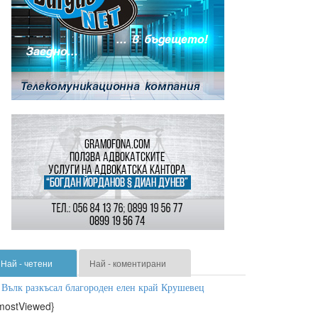
Най - четени
Най - коментирани
Вълк разкъсал благороден елен край Крушевец
mostViewed}