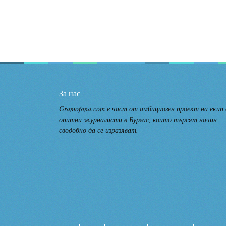
За нас
Gramofona.com е част от амбициозен проект на екип
опитни журналисти в Бургас, които търсят начин
сводобно да се изразяват.