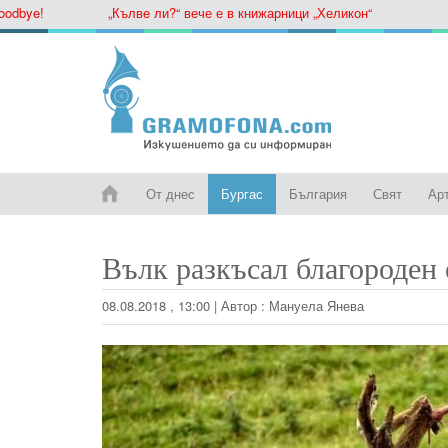
ye!
„Кълве ли?“ вече е в книжарници „Хеликон“
От днес
Бургас
България
Свят
Ар
Вълк разкъсал благороден
08.08.2018 , 13:00
|
Автор :
Мануела Янева