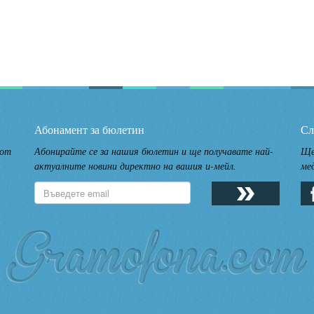
Абонамент за бюлетин
Сл
 от
Абонирайте се за нашия бюлетин и ще получавате най-
Ще
актуалните новини директно на вашия и-мейл.
ме