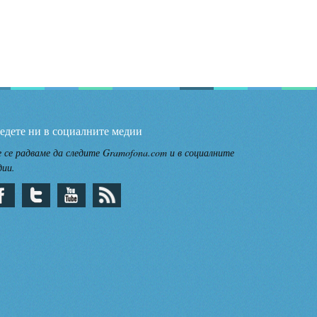
едете ни в социалните медии
 се радваме да следите Gramofona.com и в социалните
дии.