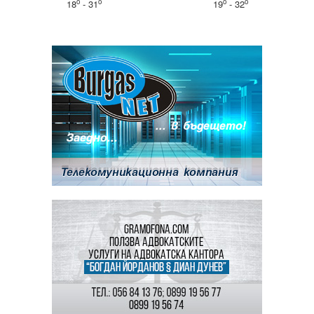
o
o
o
o
18
- 31
19
- 32