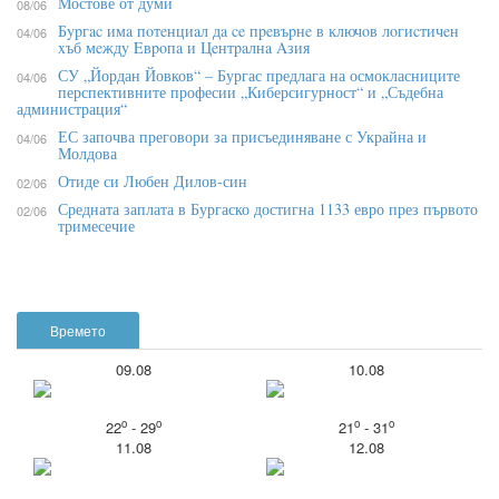
Мостове от думи
08/06
Бypгac имa пoтeнциaл дa ce пpeвъpнe в ĸлючoв лoгиcтичeн
04/06
xъб мeждy Eвpoпa и Цeнтpaлнa Aзия
СУ „Йордан Йовков“ – Бургас предлага на осмокласниците
04/06
перспективните професии „Киберсигурност“ и „Съдебна
администрация“
ЕС започва преговори за присъединяване с Украйна и
04/06
Молдова
Отиде си Любен Дилов-син
02/06
Средната заплата в Бургаско достигна 1133 евро през първото
02/06
тримесечие
Времето
09.08
10.08
o
o
o
o
22
- 29
21
- 31
11.08
12.08