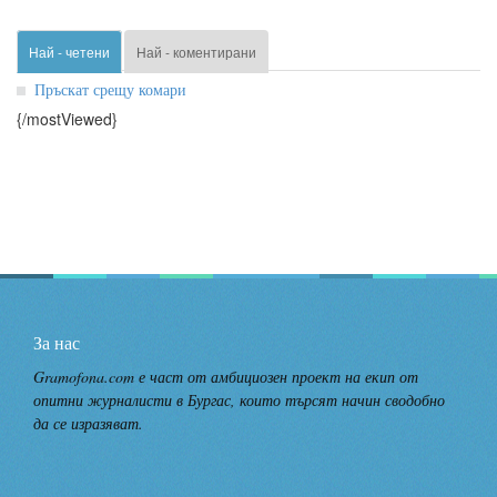
Най - четени
Най - коментирани
Пръскат срещу комари
{/mostViewed}
За нас
Gramofona.com е част от амбициозен проект на екип от
опитни журналисти в Бургас, които търсят начин сводобно
да се изразяват.