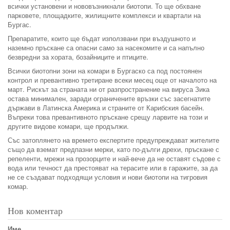
всички установени и нововъзникнали биотопи. То ще обхване
парковете, площадките, жилищните комплекси и квартали на
Бургас.
Препаратите, които ще бъдат използвани при въздушното и
наземно пръскане са опасни само за насекомите и са напълно
безвредни за хората, бозайниците и птиците.
Всички биотопни зони на комари в Бургаско са под постоянен
контрол и превантивно третиране всеки месец още от началото на
март. Рискът за страната ни от разпространение на вируса Зика
остава минимален, заради ограничените връзки със засегнатите
държави в Латинска Америка и страните от Карибския басейн.
Въпреки това превантивното пръскане срещу ларвите на този и
другите видове комари, ще продължи.
Със затоплянето на времето експертите предупреждават жителите
също да вземат предпазни мерки, като по-дълги дрехи, пръскане с
репеленти, мрежи на прозорците и най-вече да не оставят съдове с
вода или течност да престояват на терасите или в гаражите, за да
не се създават подходящи условия и нови биотопи на тигровия
комар.
Нов коментар
Име