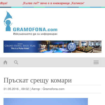
ye!
„Кълве ли?“ вече е в книжарници „Хеликон“
Toggle
naviga
Пръскат срещу комари
31.05.2016 , 09:02
|
Автор :
Gramofona.com