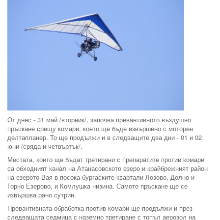
От днес - 31 май /вторник/, започва превантивното въздушно
пръскане срещу комари, което ще бъде извършено с моторен
делтапланер. То ще продължи и в следващите два дни - 01 и 02
юни /сряда и четвъртък/.
Местата, които ще бъдат третирани с препаратите против комари
са обходният канал на Атанасовското езеро и крайбрежният район
на езерото Вая в посока бургаските квартали Лозово, Долно и
Горно Езерово, и Комлушка низина. Самото пръскане ще се
извършва рано сутрин.
Превантивната обработка против комари ще продължи и през
следващата седмица с наземно третиране с топъл аерозол на