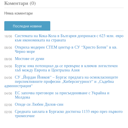
Коментари (0)
Няма коментари
Последни новини
Системата на Кока-Кола в България допринася с 623 млн. евро
16/06
към икономиката на страната
Откриха модерен СТЕМ център в СУ “Христо Ботев” в кв.
08/06
Черно море
Мостове от думи
08/06
Бypгac имa пoтeнциaл дa ce пpeвъpнe в ĸлючoв лoгиcтичeн
04/06
xъб мeждy Eвpoпa и Цeнтpaлнa Aзия
СУ „Йордан Йовков“ – Бургас предлага на осмокласниците
04/06
перспективните професии „Киберсигурност“ и „Съдебна
администрация“
ЕС започва преговори за присъединяване с Украйна и
04/06
Молдова
Отиде си Любен Дилов-син
02/06
Средната заплата в Бургаско достигна 1133 евро през първото
02/06
тримесечие