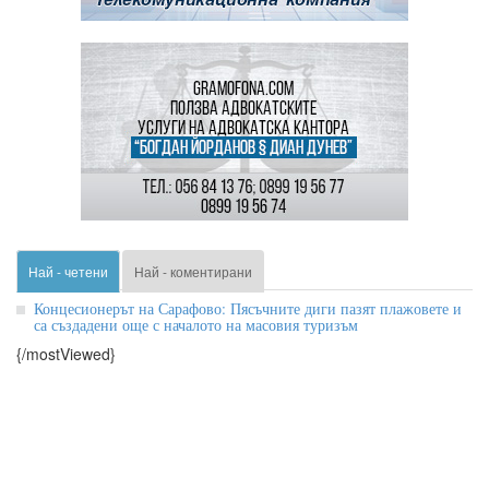
Най - четени
Най - коментирани
Концесионерът на Сарафово: Пясъчните диги пазят плажовете и
са създадени още с началото на масовия туризъм
{/mostViewed}