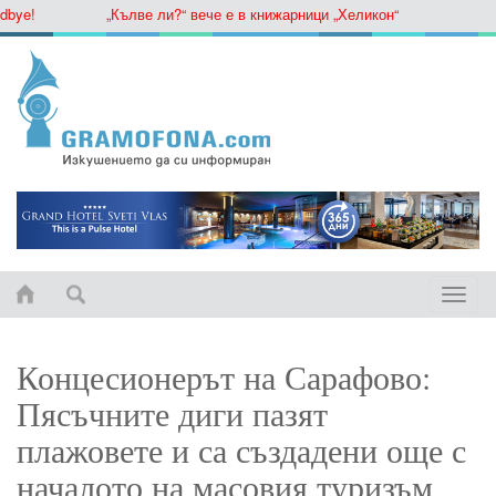
ye!
„Кълве ли?“ вече е в книжарници „Хеликон“
Toggle
naviga
Концесионерът на Сарафово:
Пясъчните диги пазят
плажовете и са създадени още с
началото на масовия туризъм