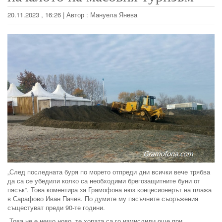
20.11.2023 , 16:26
|
Автор :
Мануела Янева
„След последната буря по морето отпреди дни всички вече трябва
да са се убедили колко са необходими брегозащитните буни от
пясък“. Това коментира за Грамофона нюз концесионерът на плажа
в Сарафово Иван Пачев. По думите му пясъчните съоръжения
същестуват преди 90-те години.
„Това не е нещо ново, те хората са го измислили още при