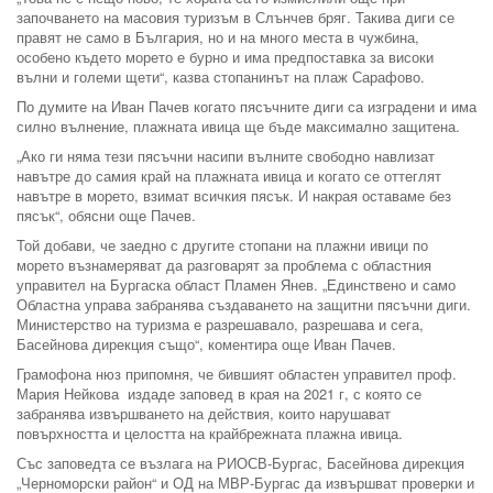
започването на масовия туризъм в Слънчев бряг. Такива диги се
правят не само в България, но и на много места в чужбина,
особено където морето е бурно и има предпоставка за високи
вълни и големи щети“, казва стопанинът на плаж Сарафово.
По думите на Иван Пачев когато пясъчните диги са изградени и има
силно вълнение, плажната ивица ще бъде максимално защитена.
„Ако ги няма тези пясъчни насипи вълните свободно навлизат
навътре до самия край на плажната ивица и когато се оттеглят
навътре в морето, взимат всичкия пясък. И накрая оставаме без
пясък“, обясни още Пачев.
Той добави, че заедно с другите стопани на плажни ивици по
морето възнамеряват да разговарят за проблема с областния
управител на Бургаска област Пламен Янев. „Единствено и само
Областна управа забранява създаването на защитни пясъчни диги.
Министерство на туризма е разрешавало, разрешава и сега,
Басейнова дирекция също“, коментира още Иван Пачев.
Грамофона нюз припомня, че бившият областен управител проф.
Мария Нейкова издаде заповед в края на 2021 г, с която се
забранява извършването на действия, които нарушават
повърхността и целостта на крайбрежната плажна ивица.
Със заповедта се възлага на РИОСВ-Бургас, Басейнова дирекция
„Черноморски район“ и ОД на МВР-Бургас да извършват проверки и