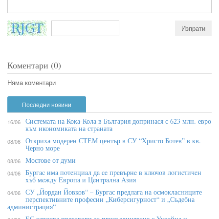
Коментари (0)
Няма коментари
Последни новини
Системата на Кока-Кола в България допринася с 623 млн. евро
16/06
към икономиката на страната
Откриха модерен СТЕМ център в СУ “Христо Ботев” в кв.
08/06
Черно море
Мостове от думи
08/06
Бypгac имa пoтeнциaл дa ce пpeвъpнe в ĸлючoв лoгиcтичeн
04/06
xъб мeждy Eвpoпa и Цeнтpaлнa Aзия
СУ „Йордан Йовков“ – Бургас предлага на осмокласниците
04/06
перспективните професии „Киберсигурност“ и „Съдебна
администрация“
ЕС започва преговори за присъединяване с Украйна и