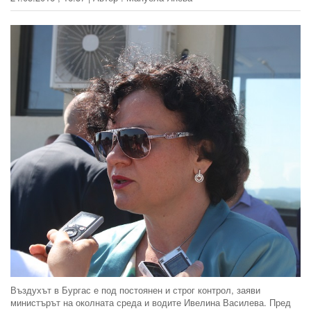
Въздухът в Бургас е под постоянен и строг контрол, заяви
министърът на околната среда и водите Ивелина Василева. Пред