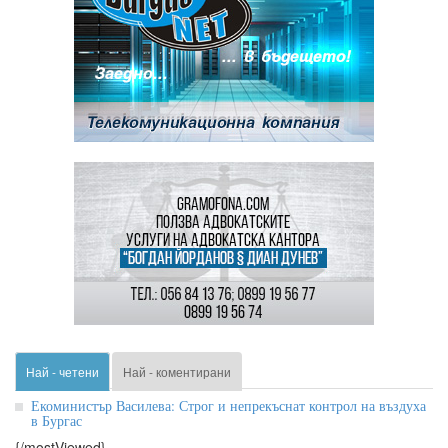
Най - четени
Най - коментирани
Екоминистър Василева: Строг и непрекъснат контрол на въздуха
в Бургас
{/mostViewed}