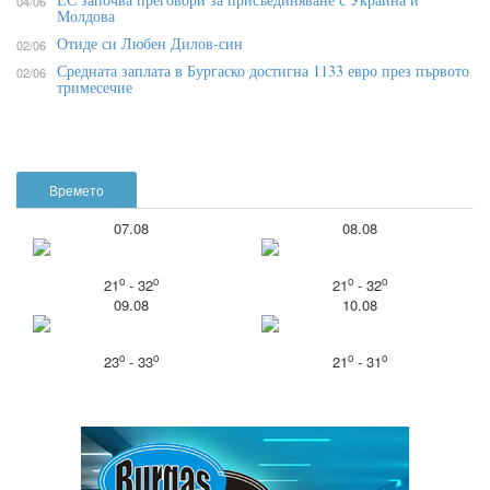
04/06
Молдова
Отиде си Любен Дилов-син
02/06
Средната заплата в Бургаско достигна 1133 евро през първото
02/06
тримесечие
Времето
07.08
08.08
o
o
o
o
21
- 32
21
- 32
09.08
10.08
o
o
o
o
23
- 33
21
- 31