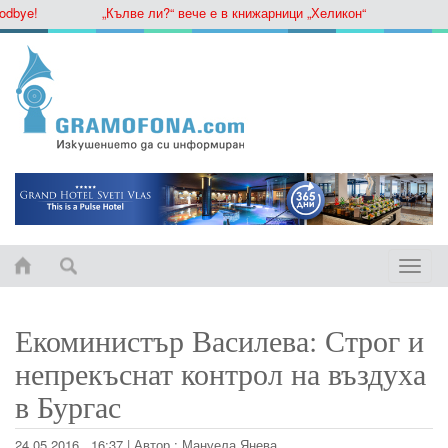
ye!
„Кълве ли?“ вече е в книжарници „Хеликон“
Toggle
naviga
Екоминистър Василева: Строг и
непрекъснат контрол на въздуха
в Бургас
24.05.2016 , 16:37
|
Автор :
Мануела Янева