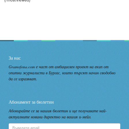
За нас
Gramofona.com е част от амбициозен проект на екип от
опитни журналисти в Бургас, които търсят начин сводобно
да се изразяват.
Абонамент за бюлетин
Абонирайте се за нашия бюлетин и ще получавате най-
актуалните новини директно на вашия и-мейл.