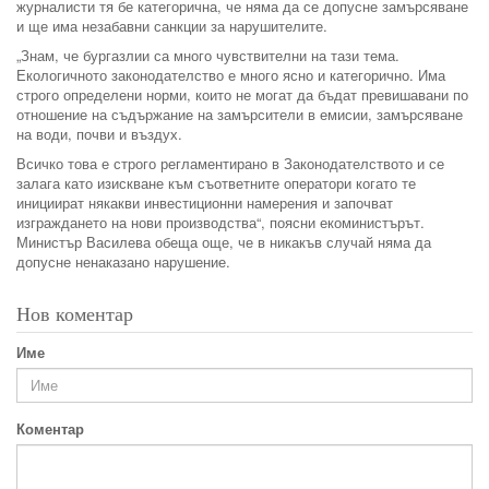
журналисти тя бе категорична, че няма да се допусне замърсяване
и ще има незабавни санкции за нарушителите.
„Знам, че бургазлии са много чувствителни на тази тема.
Екологичното законодателство е много ясно и категорично. Има
строго определени норми, които не могат да бъдат превишавани по
отношение на съдържание на замърсители в емисии, замърсяване
на води, почви и въздух.
Всичко това е строго регламентирано в Законодателството и се
залага като изискване към съответните оператори когато те
инициират някакви инвестиционни намерения и започват
изграждането на нови производства“, поясни екоминистърът.
Министър Василева обеща още, че в никакъв случай няма да
допусне ненаказано нарушение.
Нов коментар
Име
Коментар