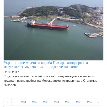
Украйна още мълчи за кораба Нихир, заподозрян за
мазутните замърсявания по родните плажове
02.08.2017
С държави извън Европейския съюз комуникацията е много по
трудна, призна шефът на Морска администрация кап. Станимир
Николов.
«
‹
291
292
293
294
295
296
297
›