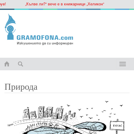
„Кълве ли?“ вече е в книжарници „Хеликон“
Toggle
naviga
Природа