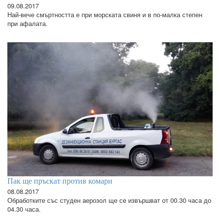
09.08.2017
Най-вече смъртността е при морската свиня и в по-малка степен
при афалата.
Пак ще пръскат против комари
08.08.2017
Обработките със студен аерозол ще се извършват от 00.30 часа до
04.30 часа.