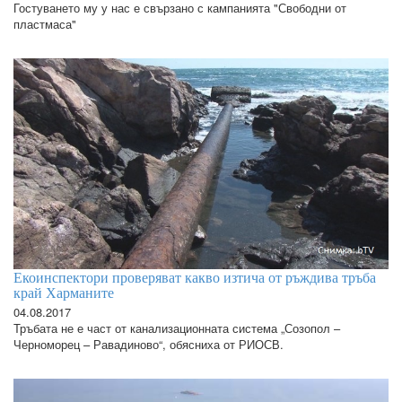
Гостуването му у нас е свързано с кампанията "Свободни от
пластмаса"
Екоинспектори проверяват какво изтича от ръждива тръба
край Харманите
04.08.2017
Тръбата не е част от канализационната система „Созопол –
Черноморец – Равадиново“, обясниха от РИОСВ.