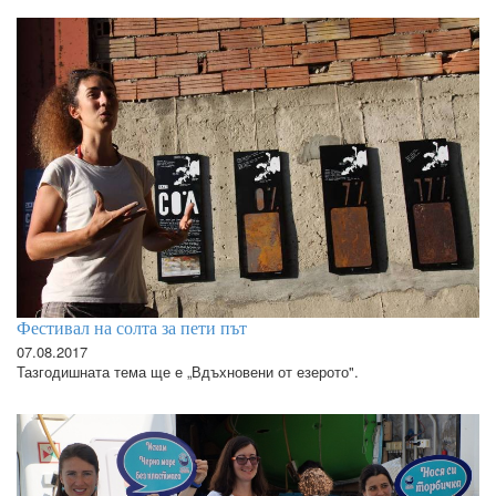
Фестивал на солта за пети път
07.08.2017
Тазгодишната тема ще е „Вдъхновени от езерото".