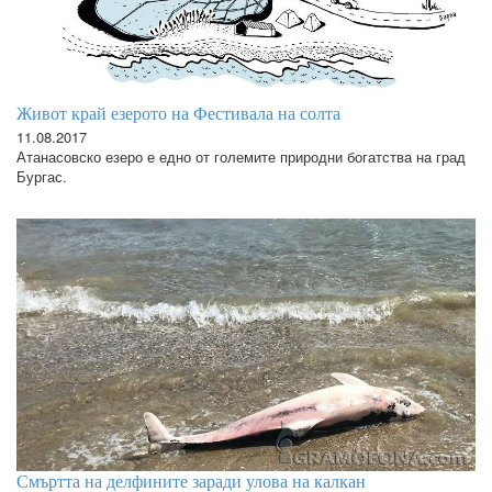
Живот край езерото на Фестивала на солта
11.08.2017
Атанасовско езеро е едно от големите природни богатства на град
Бургас.
Смъртта на делфините заради улова на калкан