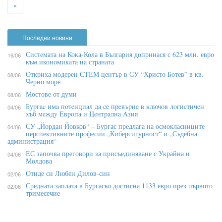
»
Последни новини
Системата на Кока-Кола в България допринася с 623 млн. евро
16/06
към икономиката на страната
Откриха модерен СТЕМ център в СУ “Христо Ботев” в кв.
08/06
Черно море
Мостове от думи
08/06
Бypгac имa пoтeнциaл дa ce пpeвъpнe в ĸлючoв лoгиcтичeн
04/06
xъб мeждy Eвpoпa и Цeнтpaлнa Aзия
СУ „Йордан Йовков“ – Бургас предлага на осмокласниците
04/06
перспективните професии „Киберсигурност“ и „Съдебна
администрация“
ЕС започва преговори за присъединяване с Украйна и
04/06
Молдова
Отиде си Любен Дилов-син
02/06
Средната заплата в Бургаско достигна 1133 евро през първото
02/06
тримесечие