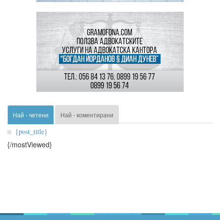
Най - четени
Най - коментирани
{post_title}
{/mostViewed}