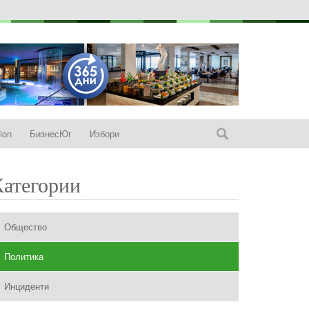
ion
БизнесЮг
Избори
Категории
Общество
Политика
Инциденти