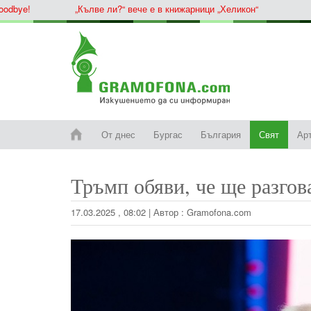
ye!
„Кълве ли?“ вече е в книжарници „Хеликон“
От днес
Бургас
България
Свят
Ар
Тръмп обяви, че ще разгов
17.03.2025 , 08:02
|
Автор :
Gramofona.com