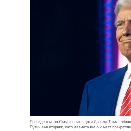
Президентът на Съединените щати Доналд Тръмп обяви,
Путин във вторник, като двамата ще обсъдят прекратява