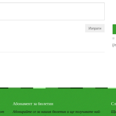
{/
Абонамент за бюлетин
Сл
 от
Абонирайте се за нашия бюлетин и ще получавате най-
Ще