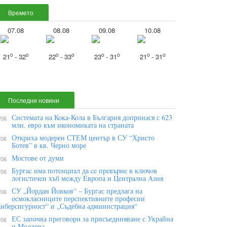
Времето
07.08
08.08
09.08
10.08
o
o
o
o
o
o
o
o
21
- 32
22
- 33
23
- 31
21
- 31
Последни новини
Системата на Кока-Кола в България допринася с 623
/06
млн. евро към икономиката на страната
Откриха модерен СТЕМ център в СУ “Христо
/06
Ботев” в кв. Черно море
Мостове от думи
/06
Бypгac имa пoтeнциaл дa ce пpeвъpнe в ĸлючoв
/06
лoгиcтичeн xъб мeждy Eвpoпa и Цeнтpaлнa Aзия
СУ „Йордан Йовков“ – Бургас предлага на
/06
осмокласниците перспективните професии
иберсигурност“ и „Съдебна администрация“
ЕС започва преговори за присъединяване с Украйна
/06
и Молдова