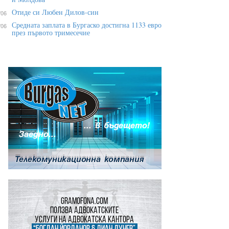
Отиде си Любен Дилов-син
/06
Средната заплата в Бургаско достигна 1133 евро
/06
през първото тримесечие