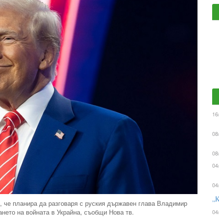
16
08
08
04
04
„К
 че планира да разговаря с руския държавен глава Владимир
нето на войната в Украйна, съобщи Нова тв.
04