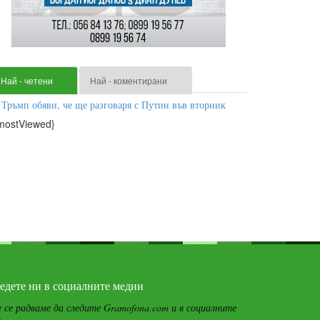
Най - четени
Най - коментирани
Тръмп обяви, че ще разговаря с Путин във вторник
mostViewed}
едете ни в социалните медии
 се радваме да следите Gramofona.com и в социалните