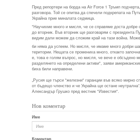
Пред репортери на борда на Air Force 1 Тръмп подчерта
разговора. Той се опитва да спечели подкрепата на Пут
Украйна прие миналата седмица.
"Научихме много и мисля, че се справяме доста добре
до вторник. Във вторник ще разговарям с президента П
видим дали можем да сложим край на тази война. Мож
би няма да успеем. Но мисля, че имаме много добри ша
територии. Нещата се промениха много, откакто започна
е, това е голям въпрос, но мисля, че вече е обсъдено м
разделянето на определени активи", заяви американския
биха били направени.
„Русия ще търси "железни" гаранции във всяко мирно с
от бъдещо членство и че Украйна ще остане неутрална”
Александър Грушко пред вестник "Известия".
Нов коментар
Име
Коментар