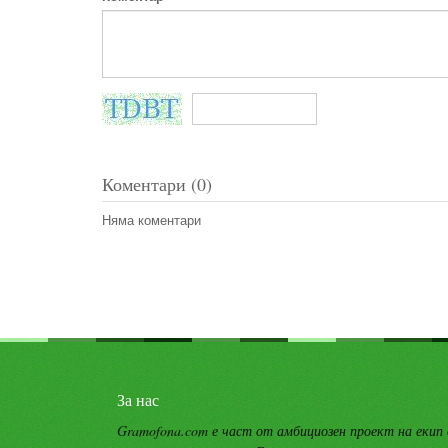
Коментари (0)
Няма коментари
За нас
Gramofona.com е част от амбициозен проект на екип