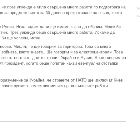
, че през уикенда е била свършена много работа по подготовка на
02
ин за предложението за 30-дневно прекратяване на огъня, което
02
 с Русия. Нека видим дали ще имаме какво да обявим. Може би
утин. През уикенда беше свършена много работа. Искаме да
е би ще успеем, може
нсове. Мисля, че ще говорим за територии. Това са много
 войната, както знаете.. Ще говорим и за електроцентрали. Това
ного от него и от двете страни - Украйна и Русия. Вече говорим за
т президент, когато беше попитан какви евентуални отстъпки
поразумение за Украйна, че страните от НАТО ще изключат Киев
, заяви руският заместник-министър на външните работи