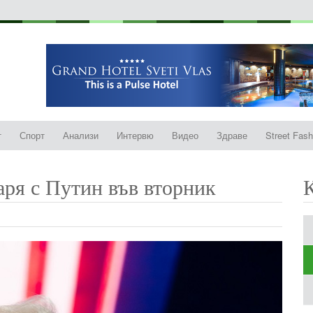
т
Спорт
Анализи
Интервю
Видео
Здраве
Street Fash
аря с Путин във вторник