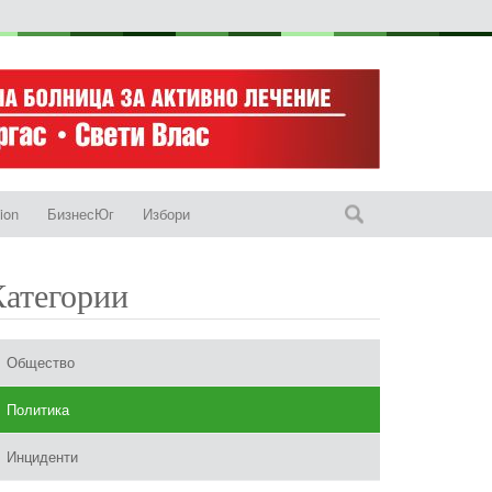
ion
БизнесЮг
Избори
Категории
Общество
Политика
Инциденти