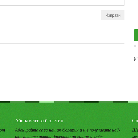
{/
Абонамент за бюлетин
Сл
 от
Абонирайте се за нашия бюлетин и ще получавате най-
Ще
актуалните новини директно на вашия и-мейл.
ме