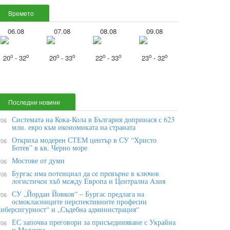
Времето
06.08
07.08
08.08
09.08
o
o
o
o
o
o
o
o
20
- 32
20
- 33
22
- 33
23
- 32
Последни новини
Системата на Кока-Кола в България допринася с 623
/06
млн. евро към икономиката на страната
Откриха модерен СТЕМ център в СУ “Христо
/06
Ботев” в кв. Черно море
Мостове от думи
/06
Бypгac имa пoтeнциaл дa ce пpeвъpнe в ĸлючoв
/06
лoгиcтичeн xъб мeждy Eвpoпa и Цeнтpaлнa Aзия
СУ „Йордан Йовков“ – Бургас предлага на
/06
осмокласниците перспективните професии
иберсигурност“ и „Съдебна администрация“
ЕС започва преговори за присъединяване с Украйна
/06
и Молдова