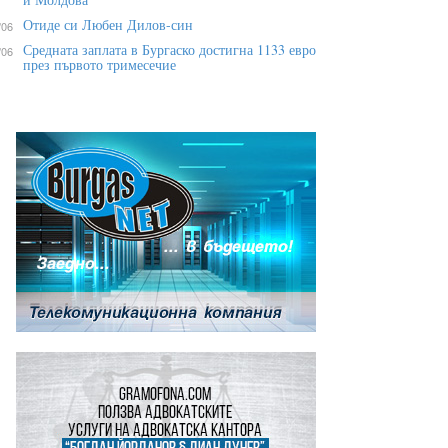
Отиде си Любен Дилов-син
/06
Средната заплата в Бургаско достигна 1133 евро
/06
през първото тримесечие