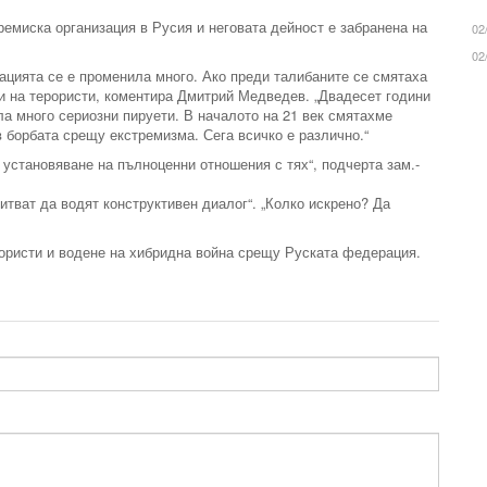
ремиска организация в Русия и неговата дейност е забранена на
02
02
ацията се е променила много. Ако преди талибаните се смятаха
ци на терористи, коментира Дмитрий Медведев. „Двадесет години
ла много сериозни пируети. В началото на 21 век смятахме
в борбата срещу екстремизма. Сега всичко е различно.“
о установяване на пълноценни отношения с тях“, подчерта зам.-
тват да водят конструктивен диалог“. „Колко искрено? Да
ористи и водене на хибридна война срещу Руската федерация.