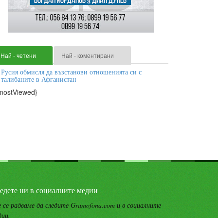
Най - четени
Най - коментирани
Русия обмисля да възстанови отношенията си с
талибаните в Афганистан
mostViewed}
едете ни в социалните медии
 се радваме да следите Gramofona.com и в социалните
дии.