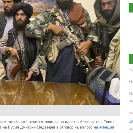
16
08
08
04
04
„К
 с талибаните, които отново са на власт в Афганистан. Това е
ст на Русия Дмитрий Медведев в отговор на въпрос на
агенция
04