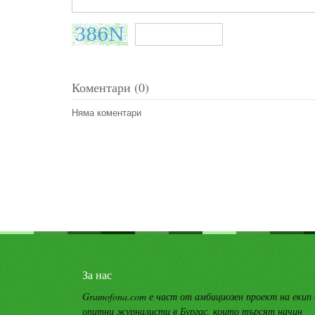
Коментари (0)
Няма коментари
За нас
Gramofona.com е част от амбициозен проект на екип
опитни журналисти в Бургас, които търсят начин