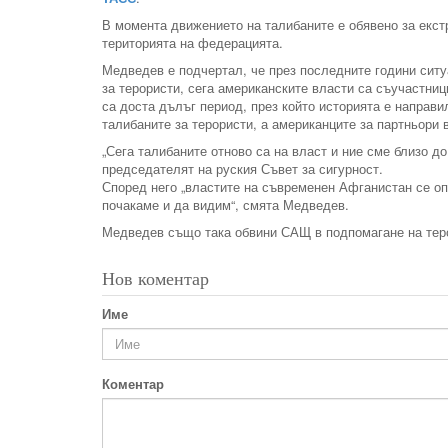
В момента движението на талибаните е обявено за екст
територията на федерацията.
Медведев е подчертал, че през последните години ситу
за терористи, сега американските власти са съучастни
са доста дълъг период, през който историята е направи
талибаните за терористи, а американците за партньори 
„Сега талибаните отново са на власт и ние сме близо д
председателят на руския Съвет за сигурност.
Според него „властите на съвременен Афганистан се опи
почакаме и да видим“, смята Медведев.
Медведев също така обвини САЩ в подпомагане на тер
Нов коментар
Име
Коментар