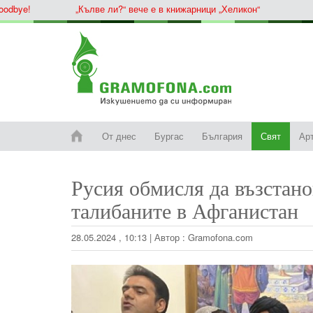
ye!
„Кълве ли?“ вече е в книжарници „Хеликон“
От днес
Бургас
България
Свят
Ар
Русия обмисля да възстано
талибаните в Афганистан
28.05.2024 , 10:13
|
Автор :
Gramofona.com