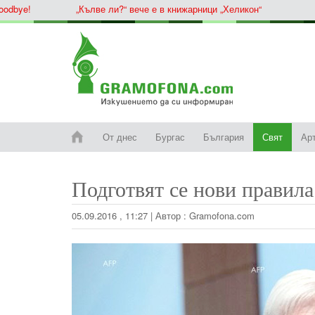
ye!
„Кълве ли?“ вече е в книжарници „Хеликон“
От днес
Бургас
България
Свят
Ар
Подготвят се нови правила
05.09.2016 , 11:27
|
Автор :
Gramofona.com