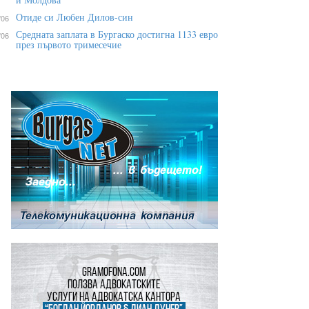
Отиде си Любен Дилов-син
/06
Средната заплата в Бургаско достигна 1133 евро
/06
през първото тримесечие