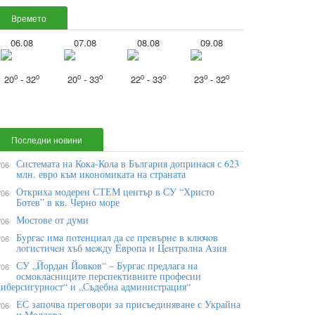
Времето
06.08
07.08
08.08
09.08
o
o
o
o
o
o
o
o
20
- 32
20
- 33
22
- 33
23
- 32
Последни новини
Системата на Кока-Кола в България допринася с 623
/06
млн. евро към икономиката на страната
Откриха модерен СТЕМ център в СУ “Христо
/06
Ботев” в кв. Черно море
Мостове от думи
/06
Бypгac имa пoтeнциaл дa ce пpeвъpнe в ĸлючoв
/06
лoгиcтичeн xъб мeждy Eвpoпa и Цeнтpaлнa Aзия
СУ „Йордан Йовков“ – Бургас предлага на
/06
осмокласниците перспективните професии
иберсигурност“ и „Съдебна администрация“
ЕС започва преговори за присъединяване с Украйна
/06
и Молдова