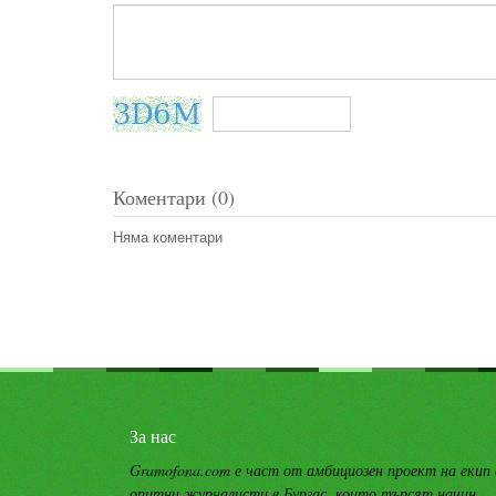
Коментари (0)
Няма коментари
За нас
Gramofona.com е част от амбициозен проект на екип
опитни журналисти в Бургас, които търсят начин