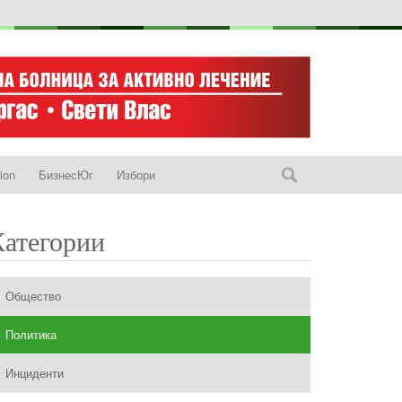
ion
БизнесЮг
Избори
Категории
Общество
Политика
Инциденти