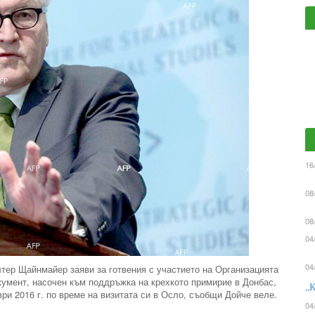
16
08
08
04
04
тер Щайнмайер заяви за готвения с участието на Организацията
кумент, насочен към поддръжка на крехкото примирие в Донбас,
„К
ври 2016 г. по време на визитата си в Осло, съобщи Дойче веле.
04