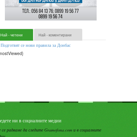
Най - четени
Най - коментирани
Подготвят се нови правила за Донбас
mostViewed}
едете ни в социалните медии
 се радваме да следите Gramofona.com и в социалните
дии.