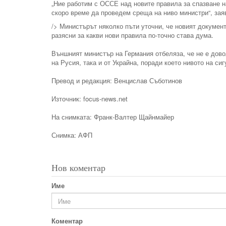
„Ние работим с ОССЕ над новите правила за спазване на
скоро време да проведем среща на ниво министри“, за
/> Министърът няколко пъти уточни, че новият документ
разясни за какви нови правила по-точно става дума.
Външният министър на Германия отбеляза, че не е дово
на Русия, така и от Украйна, поради което нивото на си
Превод и редакция: Венцислав Съботинов
Източник: focus-news.net
На снимката: Франк-Валтер Щайнмайер
Снимка: АФП
Нов коментар
Име
Коментар