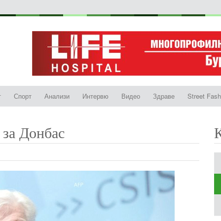
т
Спорт
Анализи
Интервю
Видео
Здраве
Street Fash
 за Донбас