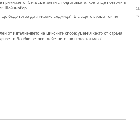
 примирието. Сега сме заети с подготовката, което ще позволи в
яви Щайнмайер.
02
 ще бъде готов до „няколко седмици“. В същото време той не
02
лен от изпълнението на минските споразумения както от страна
гурност в Донбас остава „действително недостатъчно“.