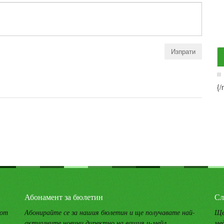
{/
Абонамент за бюлетин
Сл
 от
Абонирайте се за нашия бюлетин и ще получавате най-
Ще
актуалните новини директно на вашия и-мейл.
ме