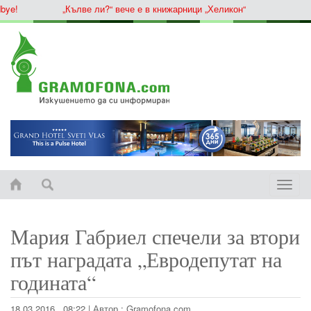
e!
„Кълве ли?“ вече е в книжарници „Хеликон“
Toggle
naviga
Мария Габриел спечели за втори
път наградата „Евродепутат на
годината“
18.03.2016 , 08:22
|
Автор :
Gramofona.com