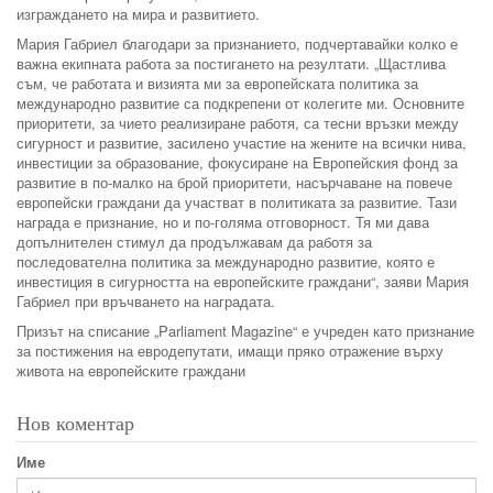
изграждането на мира и развитието.
Мария Габриел благодари за признанието, подчертавайки колко е
важна екипната работа за постигането на резултати. „Щастлива
съм, че работата и визията ми за европейската политика за
международно развитие са подкрепени от колегите ми. Основните
приоритети, за чието реализиране работя, са тесни връзки между
сигурност и развитие, засилено участие на жените на всички нива,
инвестиции за образование, фокусиране на Европейския фонд за
развитие в по-малко на брой приоритети, насърчаване на повече
европейски граждани да участват в политиката за развитие. Тази
награда е признание, но и по-голяма отговорност. Тя ми дава
допълнителен стимул да продължавам да работя за
последователна политика за международно развитие, която е
инвестиция в сигурността на европейските граждани“, заяви Мария
Габриел при връчването на наградата.
Призът на списание „Parliament Magazine“ е учреден като признание
за постижения на евродепутати, имащи пряко отражение върху
живота на европейските граждани
Нов коментар
Име