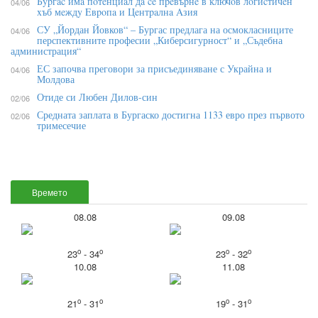
Бypгac имa пoтeнциaл дa ce пpeвъpнe в ĸлючoв лoгиcтичeн
04/06
xъб мeждy Eвpoпa и Цeнтpaлнa Aзия
СУ „Йордан Йовков“ – Бургас предлага на осмокласниците
04/06
перспективните професии „Киберсигурност“ и „Съдебна
администрация“
ЕС започва преговори за присъединяване с Украйна и
04/06
Молдова
Отиде си Любен Дилов-син
02/06
Средната заплата в Бургаско достигна 1133 евро през първото
02/06
тримесечие
Времето
08.08
09.08
o
o
o
o
23
- 34
23
- 32
10.08
11.08
o
o
o
o
21
- 31
19
- 31