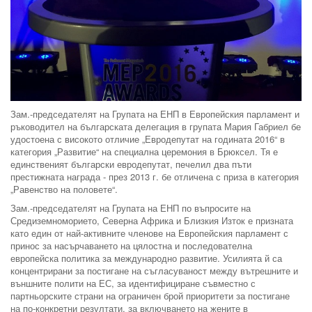
Зам.-председателят на Групата на ЕНП в Европейския парламент и
ръководител на българската делегация в групата Мария Габриел бе
удостоена с високото отличие „Евродепутат на годината 2016“ в
категория „Развитие“ на специална церемония в Брюксел. Тя е
единственият български евродепутат, печелил два пъти
престижната награда - през 2013 г. бе отличена с приза в категория
„Равенство на половете“.
Зам.-председателят на Групата на ЕНП по въпросите на
Средиземноморието, Северна Африка и Близкия Изток е призната
като един от най-активните членове на Европейския парламент с
принос за насърчаването на цялостна и последователна
европейска политика за международно развитие. Усилията й са
концентрирани за постигане на съгласуваност между вътрешните и
външните полити на ЕС, за идентифициране съвместно с
партньорските страни на ограничен брой приоритети за постигане
на по-конкретни резултати, за включването на жените в