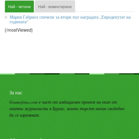
Най - четени
Най - коментирани
Мария Габриел спечели за втори път наградата „Евродепутат на
годината“
{/mostViewed}
За нас
Gramofona.com е част от амбициозен проект на екип от
опитни журналисти в Бургас, които търсят начин сводобно
да се изразяват.