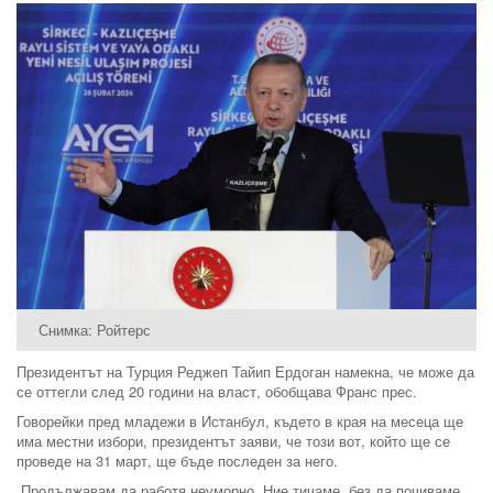
Снимка: Ройтерс
Президентът на Турция Реджеп Тайип Ердоган намекна, че може да
се оттегли след 20 години на власт, обобщава Франс прес.
Говорейки пред младежи в Истанбул, където в края на месеца ще
има местни избори, президентът заяви, че този вот, който ще се
проведе на 31 март, ще бъде последен за него.
„Продължавам да работя неуморно. Ние тичаме, без да почиваме,