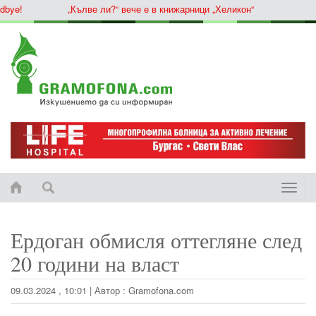
ye!
„Кълве ли?“ вече е в книжарници „Хеликон“
Toggle
naviga
Ердоган обмисля оттегляне след
20 години на власт
09.03.2024 , 10:01
|
Автор :
Gramofona.com