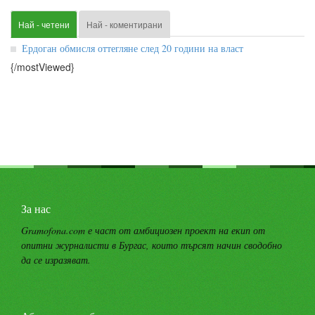
Най - четени
Най - коментирани
Ердоган обмисля оттегляне след 20 години на власт
{/mostViewed}
За нас
Gramofona.com е част от амбициозен проект на екип от
опитни журналисти в Бургас, които търсят начин сводобно
да се изразяват.