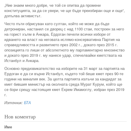
„Ние знаем много добре, че той се опитва да промени
конституцията, за да се увери, че ще бъде преизбиран още и още“,
допълва активистът.
Често пъти обрисуван като султан, който не може да бъде
детрониран, настанил се дворец с над 1100 стаи, построен за него
на горист хълм в Анкара, Ердоган печели всички избори от
идването на власт на неговата ислямо-консервативна Партия на
справедливостта и развитието през 2002 г., докато през 2015 г.
опозицията го лиши от абсолютното му парламентарно мнозинство
и докато през 2019 г. му нанесе удар, спечелвайки кметствата на
Истанбул и Анкара.
Основно предизвикателство на изборите на 31 март за партията на
Ердоган е да си върне Истанбул, където той беше кмет през 90-те
години на миналия век. За целта партията излъчи за кандидат за
кмет бившия министър на околната среда Мурат Курум, който ще
се бори срещу настоящия кмет Екрем Имамоглу, избран през 2019
г.
Източник:
БТА
Нов коментар
Име