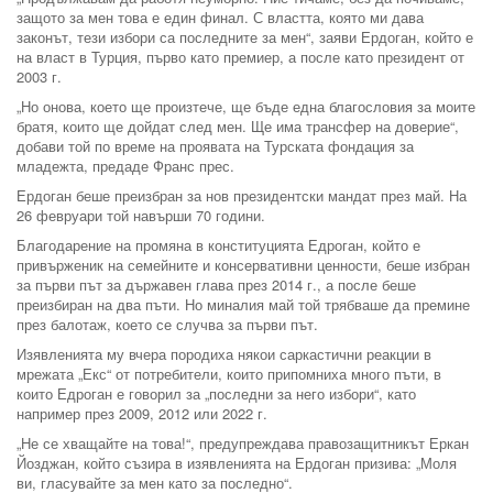
защото за мен това е един финал. С властта, която ми дава
законът, тези избори са последните за мен“, заяви Ердоган, който е
на власт в Турция, първо като премиер, а после като президент от
2003 г.
„Но онова, което ще произтече, ще бъде една благословия за моите
братя, които ще дойдат след мен. Ще има трансфер на доверие“,
добави той по време на проявата на Турската фондация за
младежта, предаде Франс прес.
Ердоган беше преизбран за нов президентски мандат през май. На
26 февруари той навърши 70 години.
Благодарение на промяна в конституцията Едроган, който е
привърженик на семейните и консервативни ценности, беше избран
за първи път за държавен глава през 2014 г., а после беше
преизбиран на два пъти. Но миналия май той трябваше да премине
през балотаж, което се случва за първи път.
Изявленията му вчера породиха някои саркастични реакции в
мрежата „Екс“ от потребители, които припомниха много пъти, в
които Едроган е говорил за „последни за него избори“, като
например през 2009, 2012 или 2022 г.
„Не се хващайте на това!“, предупреждава правозащитникът Еркан
Йозджан, който съзира в изявленията на Ердоган призива: „Моля
ви, гласувайте за мен като за последно“.