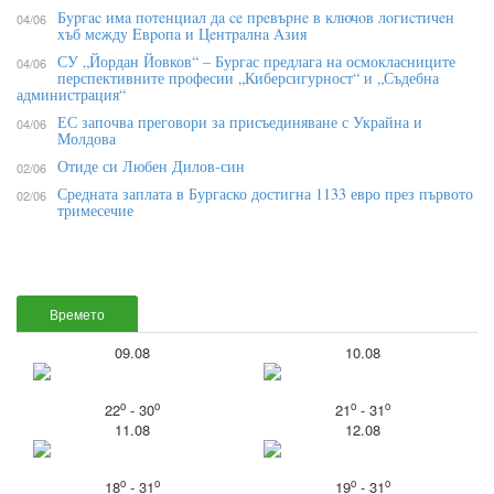
Бypгac имa пoтeнциaл дa ce пpeвъpнe в ĸлючoв лoгиcтичeн
04/06
xъб мeждy Eвpoпa и Цeнтpaлнa Aзия
СУ „Йордан Йовков“ – Бургас предлага на осмокласниците
04/06
перспективните професии „Киберсигурност“ и „Съдебна
администрация“
ЕС започва преговори за присъединяване с Украйна и
04/06
Молдова
Отиде си Любен Дилов-син
02/06
Средната заплата в Бургаско достигна 1133 евро през първото
02/06
тримесечие
Времето
09.08
10.08
o
o
o
o
22
- 30
21
- 31
11.08
12.08
o
o
o
o
18
- 31
19
- 31