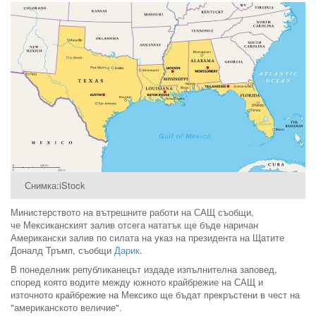
Снимка:iStock
Министерството на вътрешните работи на САЩ съобщи,
че Мексиканският залив отсега нататък ще бъде наричан
Американски залив по силата на указ на президента на Щатите
Доналд Тръмп, съобщи
Дарик
.
В понеделник републиканецът издаде изпълнителна заповед,
според която водите между южното крайбрежие на САЩ и
източното крайбрежие на Мексико ще бъдат прекръстени в чест на
"американското величие".