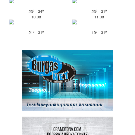
o
o
o
o
23
- 34
23
- 31
10.08
11.08
o
o
o
o
21
- 31
19
- 31