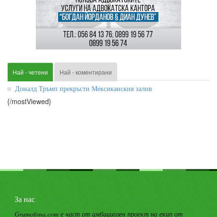
Най - четени
Най - коментирани
Доналд Тръмп прекръсти Мексиканския залив
{/mostViewed}
За нас
Gramofona.com е част от амбициозен проект на екип от