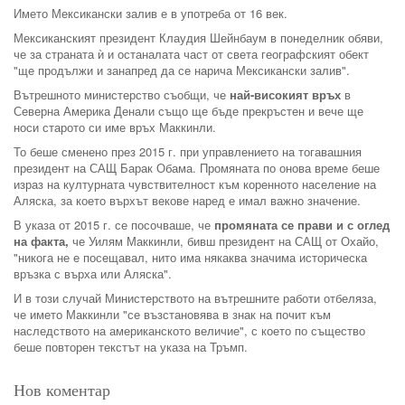
Името Мексикански залив е в употреба от 16 век.
Мексиканският президент Клаудия Шейнбаум в понеделник обяви,
че за страната ѝ и останалата част от света географският обект
"ще продължи и занапред да се нарича Мексикански залив".
Вътрешното министерство съобщи, че
най-високият връх
в
Северна Америка Денали също ще бъде прекръстен и вече ще
носи старото си име връх Маккинли.
То беше сменено през 2015 г. при управлението на тогавашния
президент на САЩ Барак Обама. Промяната по онова време беше
израз на културната чувствителност към коренното население на
Аляска, за което върхът векове наред е имал важно значение.
В указа от 2015 г. се посочваше, че
промяната се прави и с оглед
на факта,
че Уилям Маккинли, бивш президент на САЩ от Охайо,
"никога не е посещавал, нито има някаква значима историческа
връзка с върха или Аляска".
И в този случай Министерството на вътрешните работи отбеляза,
че името Маккинли "се възстановява в знак на почит към
наследството на американското величие", с което по същество
беше повторен текстът на указа на Тръмп.
Нов коментар