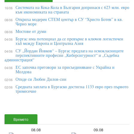
Системата на Кока-Кола в България допринася с 623 млн. евро
16/06
към икономиката на страната
Откриха модерен СТЕМ център в СУ “Христо Ботев” в кв.
08/06
Черно море
Мостове от думи
08/06
Бypгac имa пoтeнциaл дa ce пpeвъpнe в ĸлючoв лoгиcтичeн
04/06
xъб мeждy Eвpoпa и Цeнтpaлнa Aзия
СУ „Йордан Йовков“ – Бургас предлага на осмокласниците
04/06
перспективните професии „Киберсигурност“ и „Съдебна
администрация“
ЕС започва преговори за присъединяване с Украйна и
04/06
Молдова
Отиде си Любен Дилов-син
02/06
Средната заплата в Бургаско достигна 1133 евро през първото
02/06
тримесечие
Времето
08.08
09.08