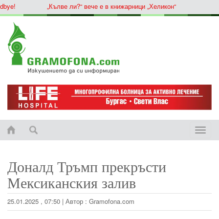
ye!
„Кълве ли?“ вече е в книжарници „Хеликон“
Toggle
naviga
Доналд Тръмп прекръсти
Мексиканския залив
25.01.2025 , 07:50
|
Автор :
Gramofona.com