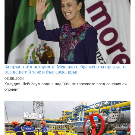
За пръв път в историята: Мексико избра жена за президент,
във вените ѝ тече и българска кръв
03.06.2024
Клаудия Шейнбаум води с над 30% от гласовете пред основия си
опонент