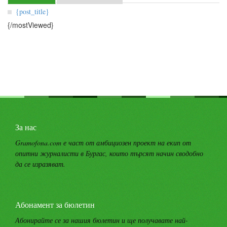
{post_title}
{/mostViewed}
За нас
Gramofona.com е част от амбициозен проект на екип от
опитни журналисти в Бургас, които търсят начин сводобно
да се изразяват.
Абонамент за бюлетин
Абонирайте се за нашия бюлетин и ще получавате най-