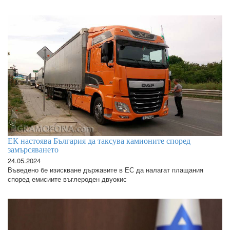
ЕК настоява България да таксува камионите според
замърсяването
24.05.2024
Въведено бе изискване държавите в ЕС да налагат плащания
според емисиите въглероден двуокис