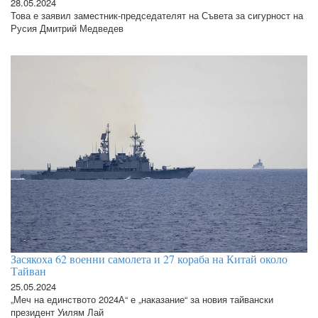
28.05.2024
Това е заявил заместник-председателят на Съвета за сигурност на
Русия Дмитрий Медведев
Засякоха 62 военни самолета и 27 кораба на Китай около
Тайван
25.05.2024
„Меч на единството 2024А“ е „наказание“ за новия тайвански
президент Уилям Лай