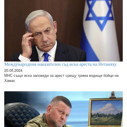
Международния наказателен съд иска ареста на Нетаняху
20.05.2024
МНС също иска заповеди за арест срещу трима водещи бойци на
Хамас