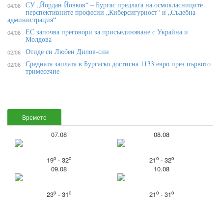
СУ „Йордан Йовков“ – Бургас предлага на осмокласниците
04/06
перспективните професии „Киберсигурност“ и „Съдебна
администрация“
ЕС започва преговори за присъединяване с Украйна и
04/06
Молдова
Отиде си Любен Дилов-син
02/06
Средната заплата в Бургаско достигна 1133 евро през първото
02/06
тримесечие
Времето
07.08
08.08
o
o
o
o
19
- 32
21
- 32
09.08
10.08
o
o
o
o
23
- 31
21
- 31