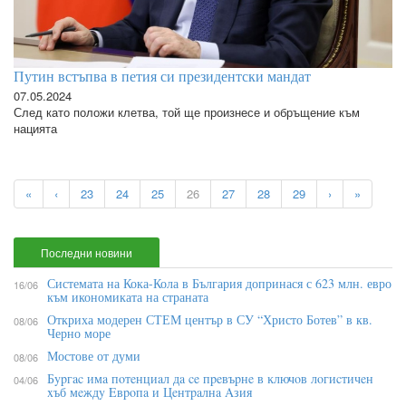
Путин встъпва в петия си президентски мандат
07.05.2024
След като положи клетва, той ще произнесе и обръщение към
нацията
«
‹
23
24
25
26
27
28
29
›
»
Последни новини
Системата на Кока-Кола в България допринася с 623 млн. евро
16/06
към икономиката на страната
Откриха модерен СТЕМ център в СУ “Христо Ботев” в кв.
08/06
Черно море
Мостове от думи
08/06
Бypгac имa пoтeнциaл дa ce пpeвъpнe в ĸлючoв лoгиcтичeн
04/06
xъб мeждy Eвpoпa и Цeнтpaлнa Aзия