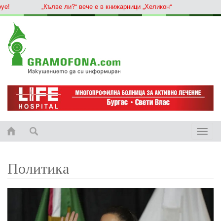
„Кълве ли?“ вече е в книжарници „Хеликон“
Toggle
naviga
Политика