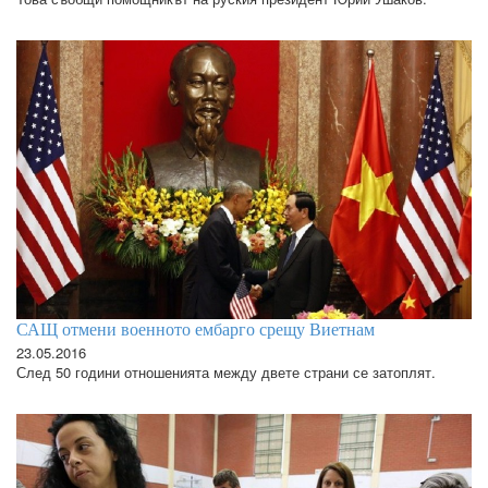
САЩ отмени военното ембарго срещу Виетнам
23.05.2016
След 50 години отношенията между двете страни се затоплят.