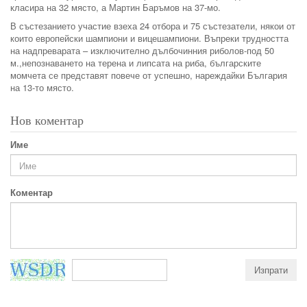
класира на 32 място, а Мартин Баръмов на 37-мо.
В състезанието участие взеха 24 отбора и 75 състезатели, някои от
които европейски шампиони и вицешампиони. Въпреки трудността
на надпреварата – изключително дълбочинния риболов-под 50
м.,непознаването на терена и липсата на риба, българските
момчета се представят повече от успешно, нареждайки България
на 13-то място.
Нов коментар
Име
Коментар