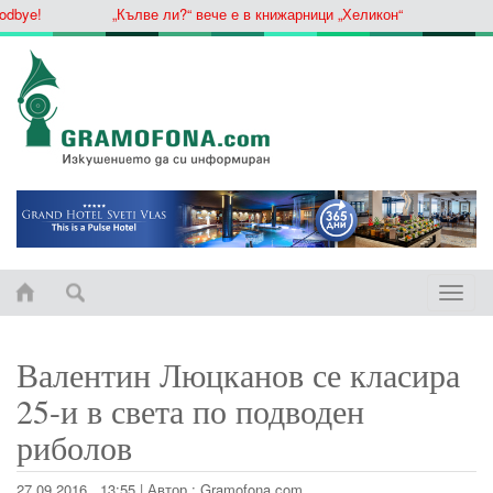
bye!
„Кълве ли?“ вече е в книжарници „Хеликон“
Toggle
naviga
Валентин Люцканов се класира
25-и в света по подводен
риболов
27.09.2016 , 13:55
|
Автор :
Gramofona.com