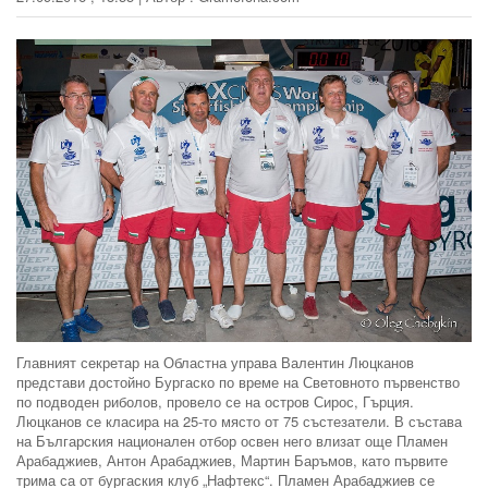
Главният секретар на Областна управа Валентин Люцканов
представи достойно Бургаско по време на Световното първенство
по подводен риболов, провело се на остров Сирос, Гърция.
Люцканов се класира на 25-то място от 75 състезатели. В състава
на Българския национален отбор освен него влизат още Пламен
Арабаджиев, Антон Арабаджиев, Мартин Баръмов, като първите
трима са от бургаския клуб „Нафтекс“. Пламен Арабаджиев се