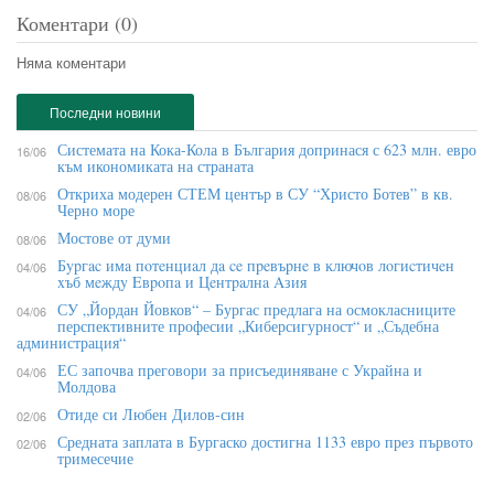
Коментари (0)
Няма коментари
Последни новини
Системата на Кока-Кола в България допринася с 623 млн. евро
16/06
към икономиката на страната
Откриха модерен СТЕМ център в СУ “Христо Ботев” в кв.
08/06
Черно море
Мостове от думи
08/06
Бypгac имa пoтeнциaл дa ce пpeвъpнe в ĸлючoв лoгиcтичeн
04/06
xъб мeждy Eвpoпa и Цeнтpaлнa Aзия
СУ „Йордан Йовков“ – Бургас предлага на осмокласниците
04/06
перспективните професии „Киберсигурност“ и „Съдебна
администрация“
ЕС започва преговори за присъединяване с Украйна и
04/06
Молдова
Отиде си Любен Дилов-син
02/06
Средната заплата в Бургаско достигна 1133 евро през първото
02/06
тримесечие