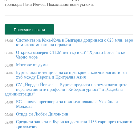
треньора Ники Илиев. Пожелавам нови успехи.
Последни новини
Системата на Кока-Кола в България допринася с 623 млн. евро
16/06
към икономиката на страната
Откриха модерен СТЕМ център в СУ “Христо Ботев” в кв.
08/06
Черно море
Мостове от думи
08/06
Бypгac имa пoтeнциaл дa ce пpeвъpнe в ĸлючoв лoгиcтичeн
04/06
xъб мeждy Eвpoпa и Цeнтpaлнa Aзия
СУ „Йордан Йовков“ – Бургас предлага на осмокласниците
04/06
перспективните професии „Киберсигурност“ и „Съдебна
администрация“
ЕС започва преговори за присъединяване с Украйна и
04/06
Молдова
Отиде си Любен Дилов-син
02/06
Средната заплата в Бургаско достигна 1133 евро през първото
02/06
тримесечие