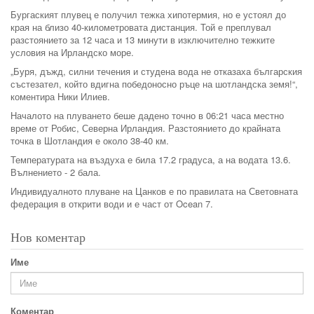
Бургаският плувец е получил тежка хипотермия, но е устоял до
края на близо 40-километровата дистанция. Той е преплувал
разстоянието за 12 часа и 13 минути в изключително тежките
условия на Ирландско море.
„Буря, дъжд, силни течения и студена вода не отказаха българския
състезател, който вдигна победоносно ръце на шотландска земя!“,
коментира Ники Илиев.
Началото на плуването беше дадено точно в 06:21 часа местно
време от Робис, Северна Ирландия. Разстоянието до крайната
точка в Шотландия е около 38-40 км.
Температурата на въздуха е била 17.2 градуса, а на водата 13.6.
Вълнението - 2 бала.
Индивидуалното плуване на Цанков е по правилата на Световната
федерация в открити води и е част от Ocean 7.
Нов коментар
Име
Коментар