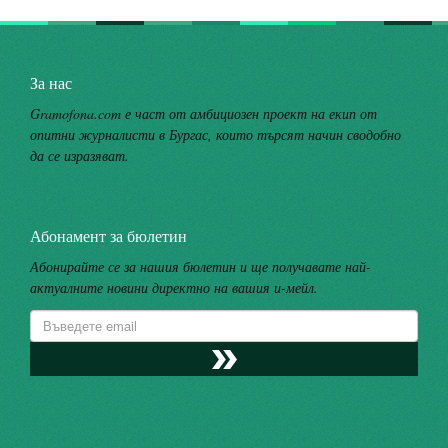
За нас
Gramofona.com е част от амбициозен проект на екип от
опитни журналисти в Бургас, които търсят начин сводобно
да се изразяват.
Абонамент за бюлетин
Абонирайте се за нашия бюлетин и ще получавате най-
актуалните новини директно на вашия и-мейл.