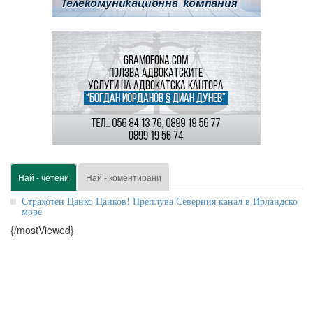
Най - четени
Най - коментирани
Страхотен Цанко Цанков! Преплува Северния канал в Ирландско
море
{/mostViewed}