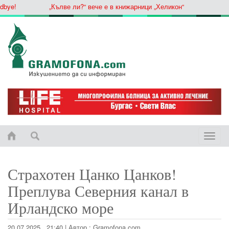
ye!
„Кълве ли?“ вече е в книжарници „Хеликон“
Toggle
naviga
Страхотен Цанко Цанков!
Преплува Северния канал в
Ирландско море
20.07.2025 , 21:40
|
Автор :
Gramofona.com